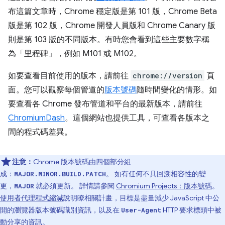
布這篇文章時，Chrome 穩定版是第 101 版，Chrome Beta
版是第 102 版，Chrome 開發人員版和 Chrome Canary 版
則是第 103 版的不同版本。有時您會看到這些主要數字稱
為「里程碑」
，例如 M101 或 M102。
如要查看目前使用的版本，請前往
chrome://version
頁
面。您可以觀察每個管道的
版本號碼
隨時間變化的情形。如
要查看各 Chrome 發布管道和平台的最新版本，請前往
ChromiumDash
。這個網站也提供工具，可查看各版本之
間的程式碼差異。
注意：
Chrome 版本號碼由四個部分組
成：
。 如有任何不具回溯相容性的變
MAJOR.MINOR.BUILD.PATCH
更，
就必須更新。 詳情請參閱
Chromium Projects：版本號碼
。
MAJOR
使用者代理程式縮減
說明瞭相關計畫，目標是盡量減少 JavaScript 中公
開的瀏覽器版本號碼識別資訊，以及在
HTTP 要求標頭中被
User-Agent
動分享的資訊。