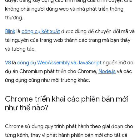
duyệt đang xây dựng các tính năng của trình duyệt, chứ
không phải người dùng web và nhà phát triển thông
thường.
Blink
là
công cụ kết xuất
được dùng để chuyển đổi mã và
tài nguyên của trang web thành các trang mà bạn thấy
và tương tác.
V8
là
công cụ WebAssembly và JavaScript
nguồn mở do
dự án Chromium phát triển cho Chrome,
Node.js
và các
ứng dụng cũng như môi trường khác.
Chrome triển khai các phiên bản mới
như thế nào?
Chrome sử dụng quy trình phát hành theo giai đoạn cho
từng kênh, thay vì phát hành phiên bản mới cho tất cả