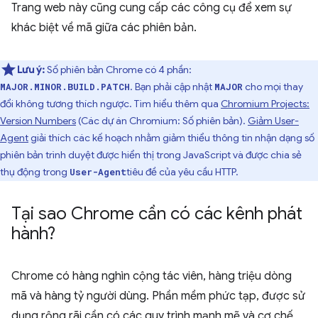
Trang web này cũng cung cấp các công cụ để xem sự
khác biệt về mã giữa các phiên bản.
Lưu ý:
Số phiên bản Chrome có 4 phần:
. Bạn phải cập nhật
cho mọi thay
MAJOR.MINOR.BUILD.PATCH
MAJOR
đổi không tương thích ngược. Tìm hiểu thêm qua
Chromium Projects:
Version Numbers
(Các dự án Chromium: Số phiên bản).
Giảm User-
Agent
giải thích các kế hoạch nhằm giảm thiểu thông tin nhận dạng số
phiên bản trình duyệt được hiển thị trong JavaScript và được chia sẻ
thụ động trong
tiêu đề của yêu cầu HTTP.
User-Agent
Tại sao Chrome cần có các kênh phát
hành?
Chrome có hàng nghìn cộng tác viên, hàng triệu dòng
mã và hàng tỷ người dùng. Phần mềm phức tạp, được sử
dụng rộng rãi cần có các quy trình mạnh mẽ và cơ chế