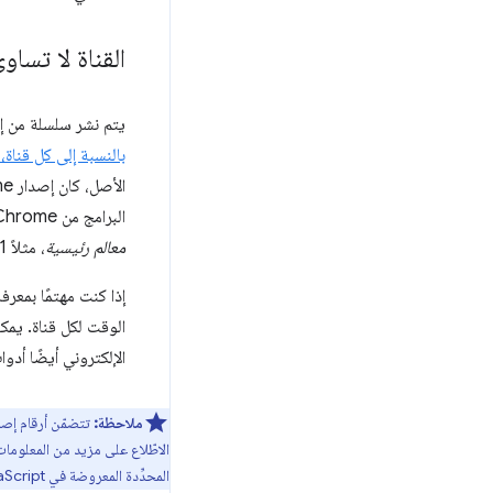
القناة لا تساو
يتم نشر سلسلة من إصدارات Chrome ضمن كل قناة إصدار، حيث يتم دمج التحديثات والتحسينا
بالنسبة إلى كل قناة
البرامج من Chrome وChrome Canary إصدارَين مختلفَين من الإصدار 103. ستلاحظ أحيانًا الإشارة إلى هذه الأرقام الرئيسية باسم
معالم رئيسية
، مثلاً M101 أو M102.
إذا كنت مهتمًا بمعر
الوقت لكل قناة. يمكنك
الإلكتروني أيضًا أدو
ملاحظة:
تتضمّن أرقام إصدارات Chrome أر
الاطّلاع على مزيد من المعلوما
المحدِّدة المعروضة في JavaScript والمشارَكة بشكل غير مباشر في عنوان طلب HTTP في