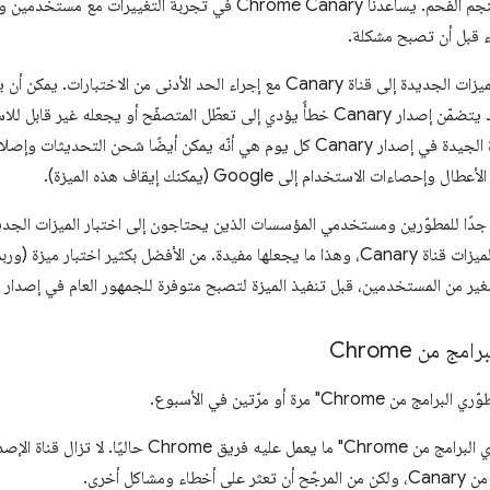
بمثابة "كناري" في منجم الفحم. يساعدنا Chrome Canary في تجربة التغيي
ء قبل أن تصبح مشكلة.
في بعض الأحيان، قد يتضمّن إصدار Canary خطأً يؤدي إلى تعطّل المتصفّح أو يجعل
الإلكترونية. إنّ الميزة الجيدة في إصدار Canary كل يوم هي أنّه يمكن أيضًا شح
Canar مفيدًا جدًا للمطوّرين ومستخدمي المؤسسات الذين يحتاجون إلى اختبار الميزات الج
قد لا تتجاوز بعض الميزات قناة Canary، وهذا ما يجعلها مفيدة. من الأفضل بكثير اخت
ج من Chrome
Chro" مرة أو مرّتين في الأسبوع.
يعرض "إصدار مطوّري البرامج من Chrome" ما يعمل عليه فريق rome
ومشاكل أخرى.