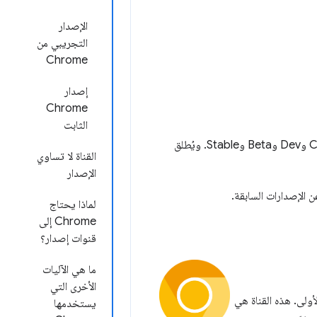
الإصدار
التجريبي من
Chrome
إصدار
Chrome
الثابت
تتوفّر أربعة أنواع من Chrome في أي وقت على منصات الأجهزة الجوّالة وأجهزة الكمبيوتر: Canary وDev وBeta وStable. ويُطلق
القناة لا تساوي
الإصدار
 الإصدارات السابقة.
لماذا يحتاج
Chrome إلى
قنوات إصدار؟
ما هي الآليات
الأخرى التي
ة وفي مراحلها الأولى. هذه القناة هي
يستخدمها