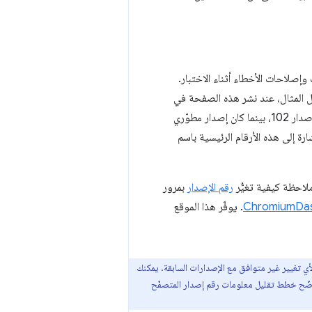
المثال، عند نشر هذه الصفحة في
الأصل، كان إصدار Chrome الثابت على الإصدار 101، وكان الإصدار التجريبي من Chrome على الإصدار 102، بينما كان إصدار مطوّري
لاحظة كيفية تغيُّر
رقم الإصدار
بمرور
ChromiumDa
. يوفّر هذا الموقع
ي تغيير غير متوافق مع الإصدارات السابقة. يمكنك
ّح خطط تقليل معلومات رقم إصدار المتصفّح