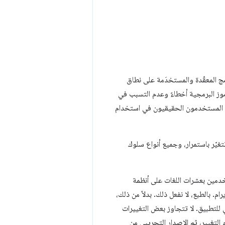
رامج المعقّدة والمستخدَمة على نطاق
موز البرمجية أخطاءً وعدم التسبب في
أ المستخدمون الحقيقيون في استخدام
غيّر باستمرار، وجميع أنواع سلوك
ليارات المستخدمين بعشرات اللغات على أنظمة
 بالطبع، لا نفعل ذلك. بدلاً من ذلك،
ل جزءًا من الرمز البرمجي للتطبيق. لا تتجاوز بعض التغييرات
لأمور على ما يرام، نعدّل إصدار مطوّري البرامج من Chrome باستخدام التغيير، ثم الإصدار التجريبي من