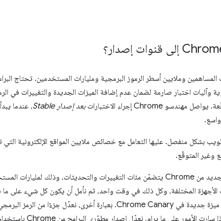
Chrom آلاف المساهمين وملايين أسطر الرموز البرمجية ومليارات المستخدمين. تحتاج الب
ة وآليات اختبار صارمة لضمان عدم إضافة الميزات الجديدة والتغييرات في الر
 مهندسو Chrome إجراء الاختبارات
بعد إصدار Stable
، عندما يبد
واسع.
ويب بشكل منفصل. عليها التعامل مع خصائص ملايين المواقع الإلكترونية التي تت
 وغير المتوقّع.
يمكننا إصدار إصدار جديد من Chrome يتضمّن مئات التغييرات والتحديثات، وذلك لم
الأجهزة المختلفة، وكل ذلك في وقت واحد، ثم نأمل أن يكون كل شيء على ما يرام.
نبدأ بتجربة تغيير أو ميزة جديدة في Chrome Canary. بعبارة أخرى، نعدّ
هذه المرحلة، ولكن إذا سارت ا