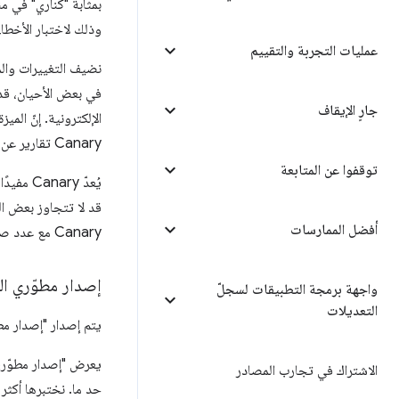
وذلك لاختبار الأخطا
عمليات التجربة والتقييم
جارٍ الإيقاف
Canary تقارير عن الأعطال وإحصاءات الاستخدام إلى Google (يمكنك إيقاف هذه الميزة).
توقفوا عن المتابعة
يُعدّ y
أفضل الممارسات
Canary مع عدد صغير من المستخدمين، قبل تنفيذ الميزة لتصبح متوفرة للجمهور العام في إصدار Chrome الثابت.
إصدار مطوّري البرام
واجهة برمجة التطبيقات لسجلّ
التعديلات
يتم إصدار "إصدار مطوّري البرامج من me
الاشتراك في تجارب المصادر
حد ما. نختبرها أكثر من Canary، ولكن من المرجّح أن تعثر على أخطاء 