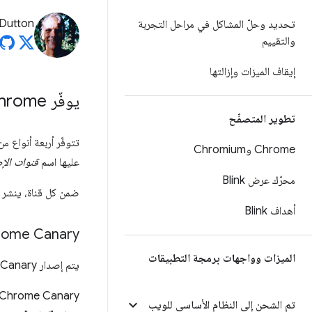
Dutton
تحديد وحلّ المشاكل في مراحل التجربة
والتقييم
إيقاف الميزات وإزالتها
يوفّر Chrome أربع قنوات
تطوير المتصفّح
Chrome وChromium
عليها اسم
قنوات الإ
محرّك عرض Blink
ضمن كل قناة، ينشر Chrome سلسلة من
أهداف Blink
rome Canary
الميزات وواجهات برمجة التطبيقات
يتم إصدار Chrome Canary يوميًا.
تم الشحن إلى النظام الأساسي للويب