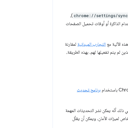
)،
chrome://settings/syn
قبة المقاييس المجهولة وإرسالها إلى الخلفية في Chrome، مثل استخدام الذاكرة أو أوقات تحميل الصفحات
التجارب الميدانية
لمقارنة
 لم يتم تفعيلها لهم. بهذه الطريقة،
برنامج تحديث
مكوّنات بدون أن يضطر المستخدم إلى التحديث إلى إصدار أحدث من Chrome. يعني ذلك أنّه يمكن نشر التحديثات المهمة
اص لميزات الأمان، ويمكن أن يقلّل