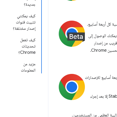
جديدة؟
كيف يمكنني
تثبيت قنوات
إصدار مختلفة؟
تصفّح أكثر دقة، وقد تم فحصه واختباره بعناية. باستخدام الإصدار التجريبي من Chrome، يمكنك الوصول إلى
كيف تعمل
قريب من إصدار
تحديثات
Chrome؟
مزيد من
المعلومات
كل أربعة أسابيع للإصدارات
. لا يتم تضمين التغييرات والتحديثات في Stable إلا بعد إجراء