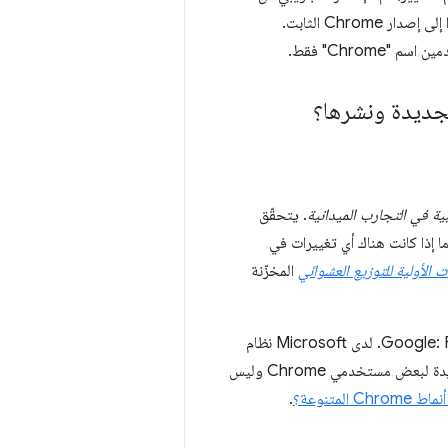
Chrome، مع إجراء المزيد من الاختبارات وعمليات الفحص، إلى أن يصل الرمز البرمجي المعدَّل أخيرًا إلى إصدار Chrome الثابت.
ية في التجارب الميدانية
. يتحقّق
، بشكل دوري من خوادم Chrome الخلفية لمعرفة ما إذا كانت هناك أي تغييرات في
ات الأولية للتوزيع العشوائي
المخزّنة
تُعرف التجارب الميدانية أيضًا باسم "أنماط Chrome المتنوعة"، أو بالاسم الرمزي الداخلي في Google: Finch. لدى Microsoft نظام
. تسمح آلية "أنماط Chrome المتنوعة" بتفعيل ميزات جديدة لبعض مستخدمي Chrome وليس
Chr المتنوعة؟
.