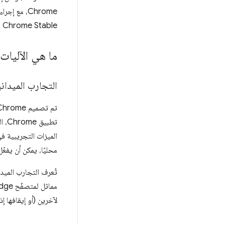
Chrome Stable هو إصدار Chrome الذي يستخدمه الجميع تقريبًا، ويُطلق عليه معظم المستخدمين اسم "Chrome" فقط.
ما هي الآليات الأخرى التي ي
التجارب الميداني
تم تصميم Chrome بحيث يمكن تفعيل بعض الميزات الجديدة أو إيقافها باستخدام
الميزات التجريبية في
محليًا، يمكن أن يفعّل Chrome الذي يتم تشغيله على جهازك الميزات أو يوق
مماثل لمتصفّح Edge يُعرف باسم
لآخرين (أو إيقافها إ