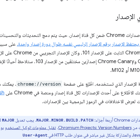
ي الإصدار
ت وإصلاحات الأخطاء أثناء الاختبار.
، يحتفظ الإصدار برقم الإصدار الرئيسي نفسه طوال دورة إصدار واحدة.
على سبيل 
فة الإصدار الذي تستخدمه، اطّلِع على صفحة
chrome://version
. يمكنك م
 الاطّلاع على أحدث الإصدارات لكل قناة إصدار ومنصة في Chrome على
sh
ات لعرض الاختلافات في الرموز البرمجية بين الإصدارات.
بعة أجزاء:
. يجب تعديل
لأ
MAJOR
MAJOR.MINOR.BUILD.PATCH
ت من
Chromium Projects: Version Numbers
.
تقليل معلومات الوكيل المستخدم
يوض
User-Agent