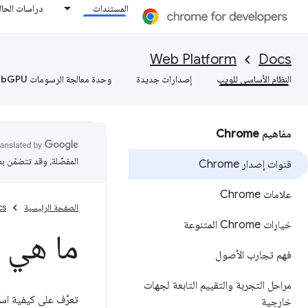
المستندات
دراسات الحال
Web Platform
Docs
النظام الأساسي للويب
إصدارات جديدة
وحدة معالجة الرسومات WebGPU
مفاهيم Chrome
المفضّلة، وقد تتضمّن ب
قنوات إصدار Chrome
علامات Chrome
الصفحة الرئيسية
cs
خيارات Chrome المتنوعة
ما هي قنو
فهم تجارب الأصول
مراحل التجربة والتقييم التابعة لجهات
تعرَّف على كيفية استخدام Chrome لقنوات الإصدارات Canary وDev وBeta وStable لاختبار ا
خارجية