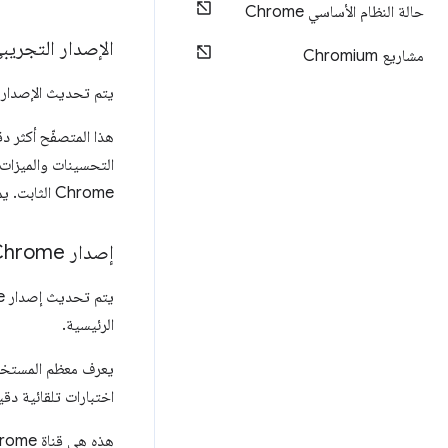
حالة النظام الأساسي Chrome
الإصدار التجريبي من 
مشاريع Chromium
يتم تحديث الإصدار التجريبي من Chrome مرة واحدة في الأسبوع تقريبً
التحسينات والميزات 
Chrome الثابت. يمكنك معاينة الميزات التي لا تزال قيد التطوير وتقديم ملاحظات للمساعدة في تحسين Chrome.
إصدار Chrome الثابت
الرئيسية.
يعرف معظم المستخدم
اختبارات تلقائية د
هذه هي قناة Chrome التي يجب اعتبارها تلقائية وحالية. وهي القناة التي يتم تثبيتها من قِبل الغالبية العظمى من المستخدمين.