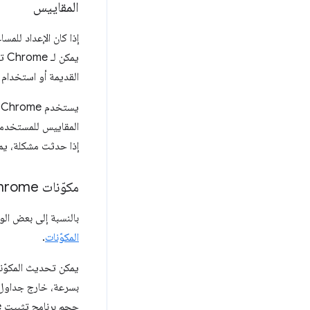
المقاييس
إذا كان الإعداد للمساعدة في تح
القديمة أو استخدام 
يستخدم Chrome المقاييس للتحقّق من الأداء والثبات والسلوك غير المتوقّع. يمكن أيضًا استخدام هذه الآلية مع
المقاييس للمستخدمين
إذا حدثت مشكلة، يمكن لمهندسي Chrome إيقاف الميزة الج
مكوّنات Chrome
بالنسبة إلى بعض الوظائف، يتّبع Chrome نهجًا معيّنًا: يتم نشر بعض 
المكوّنات
.
بسرعة، خارج جداول ق
حجم برنامج تثبيت Chrome للإصدارات الجديدة.