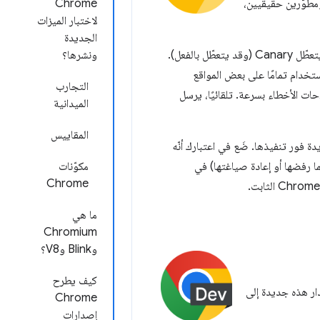
رات مع مستخدمين ومطوّرين حقيقيين،
Chrome
لاختبار الميزات
الجديدة
نضيف التغييرات والميزات الجديدة إلى قناة Canary مع إجراء الحد الأدنى من الاختبارات. يمكن أن يتعطّل Canary (وقد يتعطّل بالفعل).
ونشرها؟
ه غير قابل للاستخدام تمامًا على بعض المواقع
التجارب
ن التحديثات وإصلاحات الأخطاء بسرعة. تلقائيًا، يرسل
الميدانية
المقاييس
ديدة فور تنفيذها. ضَع في اعتبارك أنّه
بار ميزة (وربما رفضها أو إعادة صياغتها) في
مكوّنات
Chrome
ما هي
Chromium
وBlink وV8؟
كيف يطرح
Ch حاليًا. لا تزال قناة الإصدار هذه جديدة إلى
Chrome
إصدارات