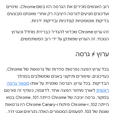
רוב האנשים מכירים את הגרסה הזו בשם
Chrome
. שינויים
ועדכונים מגיעים לגרסה היציבה רק אחרי שאנחנו מבצעים
בדיקות אוטומטיות קפדניות ובדיקות ידניות.
זהו ערוץ Chrome שכדאי להגדיר כברירת מחדל וכערוץ
הנוכחי. זה הערוץ שמותקן על ידי רוב המשתמשים.
ערוץ ≠ גרסה
בכל ערוץ הפצה נפרסות סדרות של גרסאות של Chrome,
כעדכונים, שיפורים ותיקוני באגים שמשולבים במהלך
הבדיקות. בכל ערוץ, הגרסה שומרת על אותו
מספר גרסה
ראשית
לאורך מחזור הפצה אחד. לדוגמה, כשדף זה פורסם
במקור, גרסה יציבה של Chrome הייתה 101, Chrome בטא
הייתה 102, ו-Chrome פיתוח ו-Chrome Canary היו גרסאות
שונות של 103. לפעמים המספרים האלה נקראים
אבני דרך
,