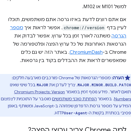
למשל M101 או M102.
אם אתם רוצים לדעת באיזו גרסה אתם משתמשים, תוכלו
לעיין בדף
chrome://version
. אפשר לראות איך
מספר
הגרסה
משתנה לאורך זמן בכל ערוץ. אפשר לבדוק את
הגרסאות האחרונות של כל ערוץ הפצה ופלטפורמה של
Chrome ב-
ChromiumDash
. באתר הזה יש גם כלים
שמאפשרים לראות את ההבדלים בקוד בין גרסאות.
הערה:
מספרי הגרסאות של Chrome מורכבים מארבעה חלקים:
. צריך לעדכן את
בכל שינוי שאינו
MAJOR
MAJOR.MINOR.BUILD.PATCH
תואם לאחור. מידע נוסף זמין במאמר
Chromium Projects: Version
Numbers
. במאמר
הפחתת סוכני משתמשים
מוסבר על התוכניות לצמצום
המידע על מספר גרסת הדפדפן שמזוהה ב-JavaScript ומשותף באופן
פסיבי בכותרת בקשת ה-
HTTP.
User-Agent
למה Chrome צריך ערוצי הפצה?