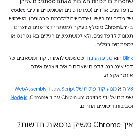
שחסרות בו תכונות חשובות שאתם מסתמכים עליהן
בדפדפנים אחרים (כמו עדכונים אוטומטיים ורכיבי codec
של מדיה עם רישיון שנדרשים להזרמת סרטונים). השימוש
ב-Chromium מומלץ בעיקר למפתחי דפדפנים שיוצרים
תכונות לדפדפנים, ולא למשתמשים רגילים באינטרנט או
למפתחים רגילים.
Blink
הוא
מנוע העיבוד
שמשמש להמרת קוד ומשאבים של
דפי אינטרנט לדפים שאתם רואים ויוצרים איתם
אינטראקציה.
V8
הוא
מנוע קוד פתוח של JavaScript ו-WebAssembly
שפותח על ידי פרויקט Chromium עבור Chrome,‏
Node.js
וסביבות ויישומים אחרים.
איך Chrome משיק גרסאות חדשות?