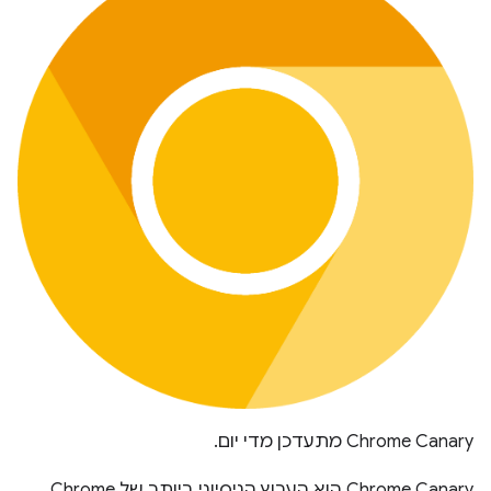
‫Chrome Canary מתעדכן מדי יום.
‫Chrome Canary הוא הערוץ הניסיוני ביותר של Chrome,