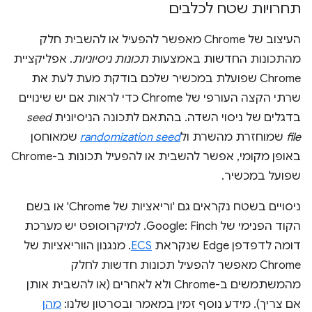
תחרויות שטח לכלבים
העיצוב של Chrome מאפשר להפעיל או להשבית חלק
מהתכונות החדשות באמצעות
תכונות ניסיוניות
. אפליקציית
Chrome שפועלת במכשיר שלכם בודקת מעת לעת את
שרתי הקצה העורפי של Chrome כדי לראות אם יש שינויים
בדגלים של ניסוי השדה. בהתאם לתכונה הניסיונית
seed
file
שמוחזרת מהשרת ול
randomization seed
שמאוחסן
באופן מקומי, אפשר להשבית או להפעיל תכונות ב-Chrome
שפועל במכשיר.
ניסויים בשטח נקראים גם 'וריאציות של Chrome' או בשם
הקוד הפנימי של Google: Finch. למיקרוסופט יש מערכת
דומה לדפדפן Edge שנקראת
ECS
. מנגנון הווריאציות של
Chrome מאפשר להפעיל תכונות חדשות לחלק
מהמשתמשים ב-Chrome ולא לאחרים (או להשבית אותן
אם צריך). מידע נוסף זמין במאמר ובסרטון שלנו:
מהן