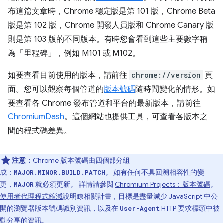
布這篇文章時，Chrome 穩定版是第 101 版，Chrome Beta
版是第 102 版，Chrome 開發人員版和 Chrome Canary 版
則是第 103 版的不同版本。有時您會看到這些主要數字稱
為「里程碑」
，例如 M101 或 M102。
如要查看目前使用的版本，請前往
chrome://version
頁
面。您可以觀察每個管道的
版本號碼
隨時間變化的情形。如
要查看各 Chrome 發布管道和平台的最新版本，請前往
ChromiumDash
。這個網站也提供工具，可查看各版本之
間的程式碼差異。
注意：
Chrome 版本號碼由四個部分組
成：
。 如有任何不具回溯相容性的變
MAJOR.MINOR.BUILD.PATCH
更，
就必須更新。 詳情請參閱
Chromium Projects：版本號碼
。
MAJOR
使用者代理程式縮減
說明瞭相關計畫，目標是盡量減少 JavaScript 中公
開的瀏覽器版本號碼識別資訊，以及在
HTTP 要求標頭中被
User-Agent
動分享的資訊。