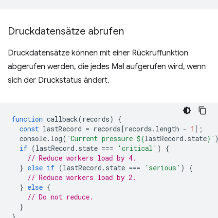
Druckdatensätze abrufen
Druckdatensätze können mit einer Rückruffunktion
abgerufen werden, die jedes Mal aufgerufen wird, wenn
sich der Druckstatus ändert.
function
callback
(
records
)
{
const
lastRecord
=
records
[
records
.
length
-
1
];
console
.
log
(
`Current pressure 
${
lastRecord
.
state
}
`
if
(
lastRecord
.
state
===
'critical'
)
{
// Reduce workers load by 4.
}
else
if
(
lastRecord
.
state
===
'serious'
)
{
// Reduce workers load by 2.
}
else
{
// Do not reduce.
}
}