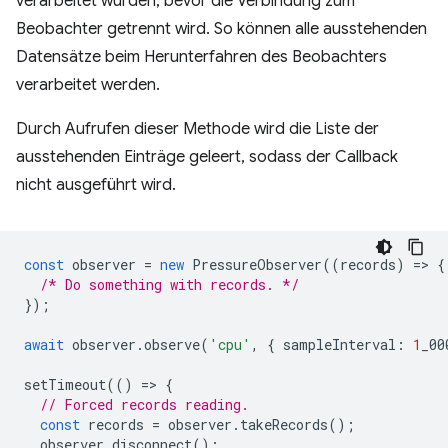
verarbeitet wurden, bevor die Verbindung zum
Beobachter getrennt wird. So können alle ausstehenden
Datensätze beim Herunterfahren des Beobachters
verarbeitet werden.
Durch Aufrufen dieser Methode wird die Liste der
ausstehenden Einträge geleert, sodass der Callback
nicht ausgeführt wird.
const
observer
=
new
PressureObserver
((
records
)
=
>
{
/* Do something with records. */
});
await
observer
.
observe
(
'cpu'
,
{
sampleInterval
:
1
_00
setTimeout
(()
=
>
{
// Forced records reading.
const
records
=
observer
.
takeRecords
();
observer
.
disconnect
();