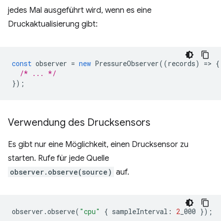
jedes Mal ausgeführt wird, wenn es eine
Druckaktualisierung gibt:
const
observer
=
new
PressureObserver
((
records
)
=
>
{
/* ... */
});
Verwendung des Drucksensors
Es gibt nur eine Möglichkeit, einen Drucksensor zu
starten. Rufe für jede Quelle
observer.observe(source)
auf.
observer
.
observe
(
"cpu"
{
sampleInterval
:
2
_000
});