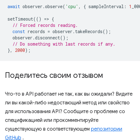
await
observer
.
observe
(
'cpu'
,
{
sampleInterval
:
1
_00
setTimeout
(()
=
>
{
// Forced records reading.
const
records
=
observer
.
takeRecords
();
observer
.
disconnect
();
// Do something with last records if any.
},
2000
);
Поделитесь своим отзывом
Что-то в API работает не так, как вы ожидали? Видите
ли вы какой-либо недостающий метод или свойство
для использования API? Сообщите о проблеме со
спецификацией или прокомментируйте
существующую в соответствующем
репозитории
GitHub
.