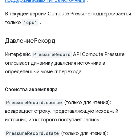
поддерживаемых типов источника
.
В текущей версии Compute Pressure поддерживается
только
"cpu"
.
ДавлениеРекорд
Интерфейс
PressureRecord
API Compute Pressure
описывает динамику давления источника в
определенный момент перехода.
Свойства экземпляра
PressureRecord.source
(только для чтения):
возвращает строку, представляющую исходный
источник, из которого поступает запись.
PressureRecord.state
(только для чтения):