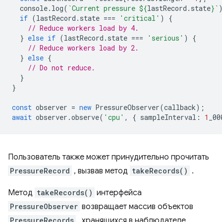
console
.
log
(
`Current pressure 
${
lastRecord
.
state
}
`
if
(
lastRecord
.
state
===
'critical'
)
{
// Reduce workers load by 4.
}
else
if
(
lastRecord
.
state
===
'serious'
)
{
// Reduce workers load by 2.
}
else
{
// Do not reduce.
}
}
const
observer
=
new
PressureObserver
(
callback
);
await
observer
.
observe
(
'cpu'
,
{
sampleInterval
:
1
_00
Пользователь также может принудительно прочитать
PressureRecord
, вызвав метод
takeRecords()
.
Метод
takeRecords()
интерфейса
PressureObserver
возвращает массив объектов
PressureRecords
, хранящихся в наблюдателе