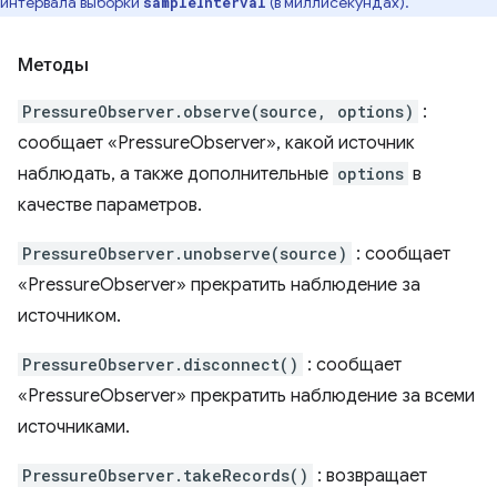
интервала выборки
(в миллисекундах).
sampleInterval
Методы
PressureObserver.observe(source, options)
:
сообщает «PressureObserver», какой источник
наблюдать, а также дополнительные
options
в
качестве параметров.
PressureObserver.unobserve(source)
: сообщает
«PressureObserver» прекратить наблюдение за
источником.
PressureObserver.disconnect()
: сообщает
«PressureObserver» прекратить наблюдение за всеми
источниками.
PressureObserver.takeRecords()
: возвращает