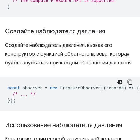
// The Compute Pressure API is supported.
}
Создайте наблюдателя давления
Создайте наблюдатель давления, вызвав его
конструктор с функцией обратного вызова, которая
будет запускаться при каждом обновлении давления:
const
observer
=
new
PressureObserver
((
records
)
=
>
{
/* ... */
});
Использование наблюдателя давления
Есть только один способ запустить наблюдатель