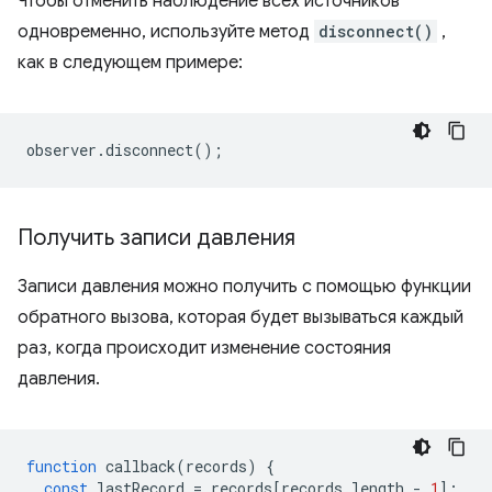
Чтобы отменить наблюдение всех источников
одновременно, используйте метод
disconnect()
,
как в следующем примере:
observer
.
disconnect
();
Получить записи давления
Записи давления можно получить с помощью функции
обратного вызова, которая будет вызываться каждый
раз, когда происходит изменение состояния
давления.
function
callback
(
records
)
{
const
lastRecord
=
records
[
records
.
length
-
1
];