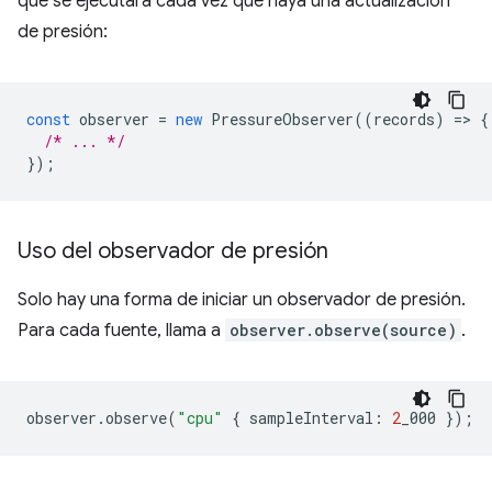
que se ejecutará cada vez que haya una actualización
de presión:
const
observer
=
new
PressureObserver
((
records
)
=
>
{
/* ... */
});
Uso del observador de presión
Solo hay una forma de iniciar un observador de presión.
Para cada fuente, llama a
observer.observe(source)
.
observer
.
observe
(
"cpu"
{
sampleInterval
:
2
_000
});