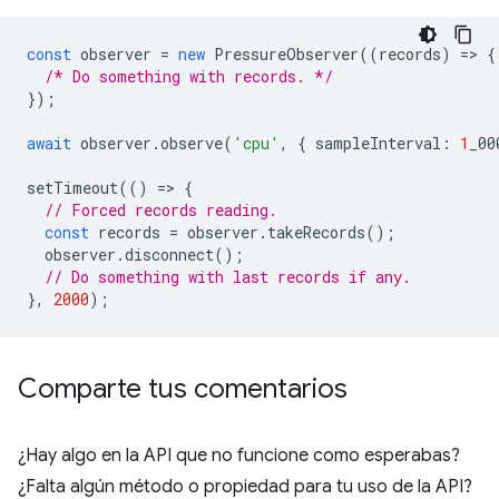
const
observer
=
new
PressureObserver
((
records
)
=
>
{
/* Do something with records. */
});
await
observer
.
observe
(
'cpu'
,
{
sampleInterval
:
1
_00
setTimeout
(()
=
>
{
// Forced records reading.
const
records
=
observer
.
takeRecords
();
observer
.
disconnect
();
// Do something with last records if any.
},
2000
);
Comparte tus comentarios
¿Hay algo en la API que no funcione como esperabas?
¿Falta algún método o propiedad para tu uso de la API?