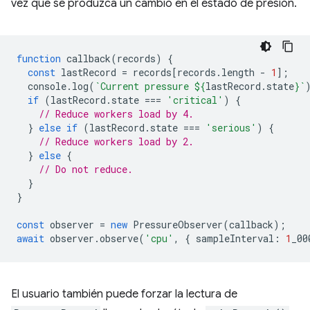
vez que se produzca un cambio en el estado de presión.
function
callback
(
records
)
{
const
lastRecord
=
records
[
records
.
length
-
1
];
console
.
log
(
`Current pressure 
${
lastRecord
.
state
}
`
if
(
lastRecord
.
state
===
'critical'
)
{
// Reduce workers load by 4.
}
else
if
(
lastRecord
.
state
===
'serious'
)
{
// Reduce workers load by 2.
}
else
{
// Do not reduce.
}
}
const
observer
=
new
PressureObserver
(
callback
);
await
observer
.
observe
(
'cpu'
,
{
sampleInterval
:
1
_00
El usuario también puede forzar la lectura de