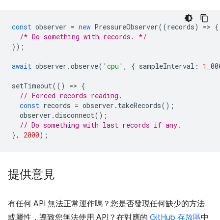
const
observer
=
new
PressureObserver
((
records
)
=
>
{
/* Do something with records. */
});
await
observer
.
observe
(
'cpu'
,
{
sampleInterval
:
1
_00
setTimeout
(()
=
>
{
// Forced records reading.
const
records
=
observer
.
takeRecords
();
observer
.
disconnect
();
// Do something with last records if any.
},
2000
);
提供意見
有任何 API 無法正常運作嗎？您是否發現任何缺少的方法
或屬性，導致您無法使用 API？在對應的
GitHub 存放區
中