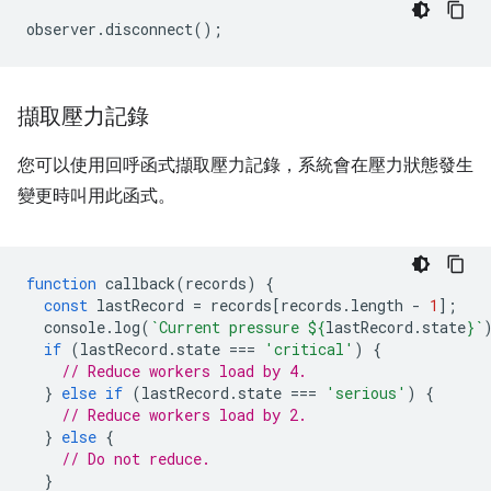
observer
.
disconnect
();
擷取壓力記錄
您可以使用回呼函式擷取壓力記錄，系統會在壓力狀態發生
變更時叫用此函式。
function
callback
(
records
)
{
const
lastRecord
=
records
[
records
.
length
-
1
];
console
.
log
(
`Current pressure 
${
lastRecord
.
state
}
`
if
(
lastRecord
.
state
===
'critical'
)
{
// Reduce workers load by 4.
}
else
if
(
lastRecord
.
state
===
'serious'
)
{
// Reduce workers load by 2.
}
else
{
// Do not reduce.
}