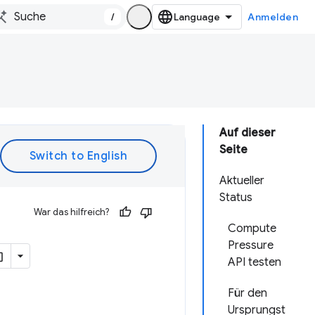
/
Anmelden
Auf dieser
Seite
Aktueller
Status
War das hilfreich?
Compute
Pressure
API testen
Für den
Ursprungst