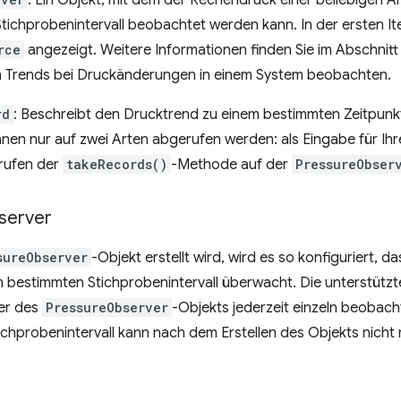
: Ein Objekt, mit dem der Rechendruck einer beliebigen A
Stichprobenintervall beobachtet werden kann. In der ersten It
rce
angezeigt. Weitere Informationen finden Sie im Abschnit
 Trends bei Druckänderungen in einem System beobachten.
rd
: Beschreibt den Drucktrend zu einem bestimmten Zeitpun
nnen nur auf zwei Arten abgerufen werden: als Eingabe für I
rufen der
takeRecords()
-Methode auf der
PressureObser
server
sureObserver
-Objekt erstellt wird, wird es so konfiguriert, 
em bestimmten Stichprobenintervall überwacht. Die unterstüt
er des
PressureObserver
-Objekts jederzeit einzeln beobac
ichprobenintervall kann nach dem Erstellen des Objekts nich