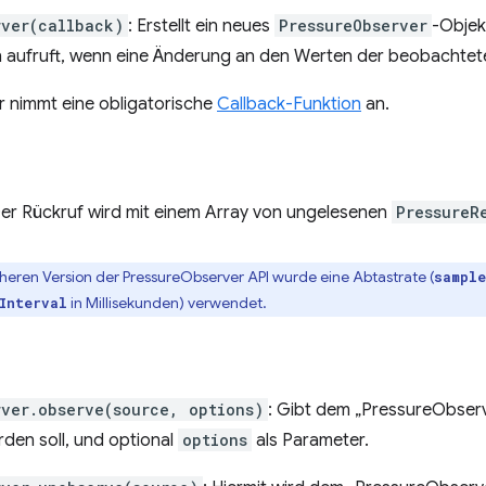
rver(callback)
: Erstellt ein neues
PressureObserver
-Objek
n aufruft, wenn eine Änderung an den Werten der beobachtete
r nimmt eine obligatorische
Callback-Funktion
an.
Der Rückruf wird mit einem Array von ungelesenen
PressureR
üheren Version der PressureObserver API wurde eine Abtastrate (
sample
in Millisekunden) verwendet.
Interval
rver.observe(source, options)
: Gibt dem „PressureObserv
den soll, und optional
options
als Parameter.