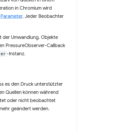
nzahl von Quellen in einem
eration in Chromium wird
t
Parameter
. Jeder Beobachter
kt der Umwandlung. Objekte
hren PressureObserver-Callback
ver
-Instanz.
dass es den Druck unterstützter
zten Quellen können während
htet oder nicht beobachtet
t mehr geändert werden.