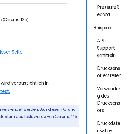
PressureR
ecord
n
(Chrome 125)
Beispiele
API-
Support
ieser Seite
.
ermitteln
Drucksens
or erstellen
wird voraussichtlich in
Verwendun
test.
g des
Drucksens
tern verwendet werden. Aus diesem Grund
ors
nddatum des Tests wurde von Chrome 115
Druckdate
nsätze