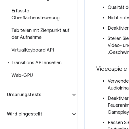
Qualität 
Erfasste
Oberflächensteuerung
Nicht not
Deaktivie
Tab teilen mit Ziehpunkt auf
der Aufnahme
Stellen Si
Video- un
Virtual
Keyboard API
„Geschwin
Transitions API ansehen
Videospiele
Web-GPU
Verwenden
Audioinhal
Ursprungstests
Deaktivier
Feueranima
Gameplay 
Wird eingestellt
Passen Sie