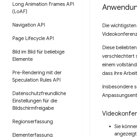
Long Animation Frames API
Anwendung
(Lo
AF)
Navigation API
Die wichtigsten
Videokonferenz
Page Lifecycle API
Diese beliebte
Bild im Bild für beliebige
verschlechtert 
Elemente
einem vollständ
Pre-Rendering mit der
dass ihre Arbe
Speculation Rules API
Insbesondere so
Datenschutzfreundliche
Anpassungsents
Einstellungen für die
Bildschirmfreigabe
Videokonfe
Regionserfassung
Sie können
angezeigt
Elementerfassung