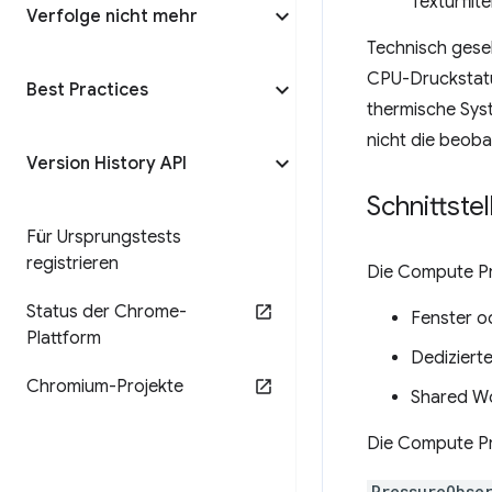
Texturfilt
Verfolge nicht mehr
Technisch geseh
CPU-Druckstatu
Best Practices
thermische Syst
nicht die beoba
Version History API
Schnittstel
Für Ursprungstests
registrieren
Die Compute Pr
Status der Chrome-
Fenster o
Plattform
Dediziert
Chromium-Projekte
Shared W
Die Compute Pre
PressureObse