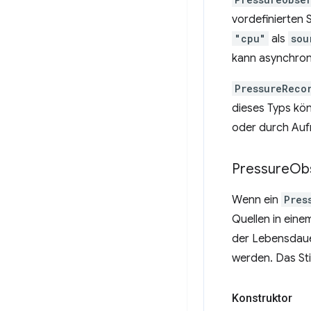
vordefinierten 
"cpu"
als
sou
kann asynchron
PressureReco
dieses Typs kö
oder durch Auf
Pressure
Ob
Wenn ein
Pres
Quellen in ein
der Lebensdau
werden. Das St
Konstruktor