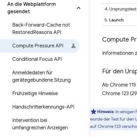
An die Webplattform
4. Ursprungstest
gesendet
5.
Launch
Back-Forward-Cache not
Restored
Reasons API
Compute Pre
Compute Pressure API
Informationen 
Conditional Focus API
Für den Ursp
Anmeldedaten für
gerätegebundene Sitzung
Ab Chrome 115 
Frühzeitige Hinweise
Chrome 123 (29.
Handschrifterkennungs-API
Hinweis
:In einigen
wurde der Test für den 
Intervention bei
auf Chrome 123 verscho
umfangreichen Anzeigen