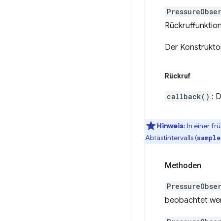
PressureObse
Rückruffunktio
Der Konstrukto
Rückruf
callback()
: 
Hinweis
:
In einer fr
Abtastintervalls (
sample
Methoden
PressureObse
beobachtet wer