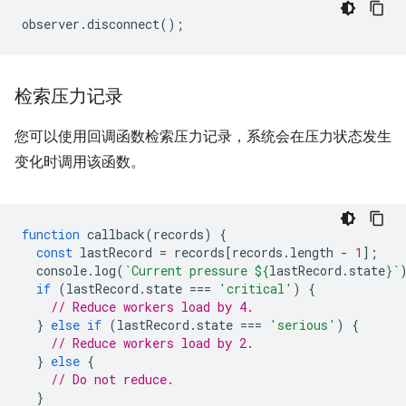
observer
.
disconnect
();
检索压力记录
您可以使用回调函数检索压力记录，系统会在压力状态发生
变化时调用该函数。
function
callback
(
records
)
{
const
lastRecord
=
records
[
records
.
length
-
1
];
console
.
log
(
`Current pressure 
${
lastRecord
.
state
}
`
if
(
lastRecord
.
state
===
'critical'
)
{
// Reduce workers load by 4.
}
else
if
(
lastRecord
.
state
===
'serious'
)
{
// Reduce workers load by 2.
}
else
{
// Do not reduce.
}