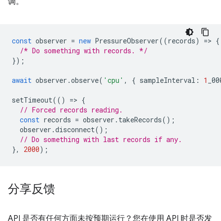
调。
const
observer
=
new
PressureObserver
((
records
)
=
>
{
/* Do something with records. */
});
await
observer
.
observe
(
'cpu'
,
{
sampleInterval
:
1
_00
setTimeout
(()
=
>
{
// Forced records reading.
const
records
=
observer
.
takeRecords
();
observer
.
disconnect
();
// Do something with last records if any.
},
2000
);
分享反馈
API 是否有任何方面未按预期运行？您在使用 API 时是否发