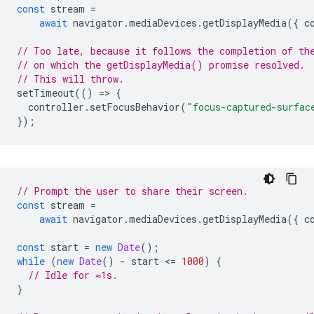
const
stream
=
await
navigator
.
mediaDevices
.
getDisplayMedia
({
c
// Too late, because it follows the completion of th
// on which the getDisplayMedia() promise resolved.
// This will throw.
setTimeout
(()
=
>
{
controller
.
setFocusBehavior
(
"focus-captured-surfac
});
// Prompt the user to share their screen.
const
stream
=
await
navigator
.
mediaDevices
.
getDisplayMedia
({
c
const
start
=
new
Date
();
while
(
new
Date
()
-
start
<
=
1000
)
{
// Idle for ≈1s.
}