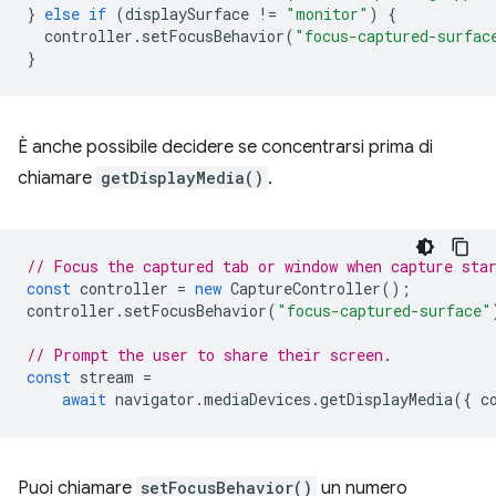
}
else
if
(
displaySurface
!=
"monitor"
)
{
controller
.
setFocusBehavior
(
"focus-captured-surfac
}
È anche possibile decidere se concentrarsi prima di
chiamare
getDisplayMedia()
.
// Focus the captured tab or window when capture sta
const
controller
=
new
CaptureController
();
controller
.
setFocusBehavior
(
"focus-captured-surface"
// Prompt the user to share their screen.
const
stream
=
await
navigator
.
mediaDevices
.
getDisplayMedia
({
c
Puoi chiamare
setFocusBehavior()
un numero