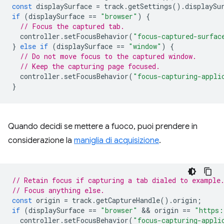
const
displaySurface
=
track
.
getSettings
().
displaySu
if
(
displaySurface
==
"browser"
)
{
// Focus the captured tab.
controller
.
setFocusBehavior
(
"focus-captured-surfac
}
else
if
(
displaySurface
==
"window"
)
{
// Do not move focus to the captured window.
// Keep the capturing page focused.
controller
.
setFocusBehavior
(
"focus-capturing-appli
}
Quando decidi se mettere a fuoco, puoi prendere in
considerazione la
maniglia di acquisizione
.
// Retain focus if capturing a tab dialed to example
// Focus anything else.
const
origin
=
track
.
getCaptureHandle
().
origin
;
if
(
displaySurface
==
"browser"
 && 
origin
==
"https:
controller
.
setFocusBehavior
(
"focus-capturing-appli