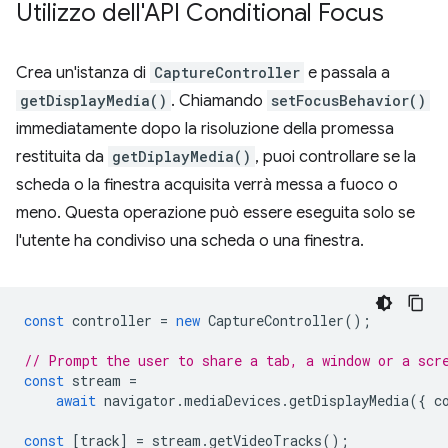
Utilizzo dell'API Conditional Focus
Crea un'istanza di
CaptureController
e passala a
getDisplayMedia()
. Chiamando
setFocusBehavior()
immediatamente dopo la risoluzione della promessa
restituita da
getDiplayMedia()
, puoi controllare se la
scheda o la finestra acquisita verrà messa a fuoco o
meno. Questa operazione può essere eseguita solo se
l'utente ha condiviso una scheda o una finestra.
const
controller
=
new
CaptureController
();
// Prompt the user to share a tab, a window or a scr
const
stream
=
await
navigator
.
mediaDevices
.
getDisplayMedia
({
c
const
[
track
]
=
stream
.
getVideoTracks
();