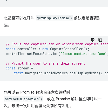
您甚至可以在呼叫
getDisplayMedia()
前決定是否要對
焦。
// Focus the captured tab or window when capture sta
const
controller
=
new
CaptureController
();
controller
.
setFocusBehavior
(
"focus-captured-surface"
// Prompt the user to share their screen.
const
stream
=
await
navigator
.
mediaDevices
.
getDisplayMedia
({
c
您可以在 Promise 解決前任意次數呼叫
setFocusBehavior()
，或在 Promise 解決後立即呼叫一
次。最後一次叫用會覆寫先前所有叫用。