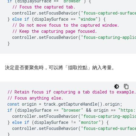
if
(
displaySurface
==
"browser"
)
{
// Focus the captured tab.
controller
.
setFocusBehavior
(
"focus-captured-surfac
}
else
if
(
displaySurface
==
"window"
)
{
// Do not move focus to the captured window.
// Keep the capturing page focused.
controller
.
setFocusBehavior
(
"focus-capturing-appli
}
決定是否要聚焦時，可以將「擷取控點」
納入考量。
// Retain focus if capturing a tab dialed to example
// Focus anything else.
const
origin
=
track
.
getCaptureHandle
().
origin
;
if
(
displaySurface
==
"browser"
 && 
origin
==
"https:
controller
.
setFocusBehavior
(
"focus-capturing-appli
}
else
if
(
displaySurface
!=
"monitor"
)
{
controller
.
setFocusBehavior
(
"focus-captured-surfac
}