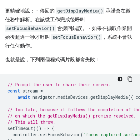
更精確地說： - 傳回的
getDisplayMedia()
承諾會在微
任務中解析。在該微工作完成後呼叫
setFocusBehavior()
會擲回錯誤。 - 如果在擷取作業開
始後超過一秒才呼叫
setFocusBehavior()
，系統不會執
行任何動作。
也就是說，下列兩個程式碼片段都會失敗：
// Prompt the user to share their screen.
const
stream
=
await
navigator
.
mediaDevices
.
getDisplayMedia
({
c
// Too late, because it follows the completion of th
// on which the getDisplayMedia() promise resolved.
// This will throw.
setTimeout
(()
=
>
{
controller
.
setFocusBehavior
(
"focus-captured-surfac