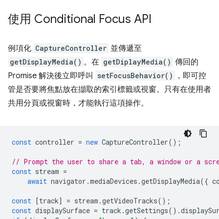
使用 Conditional Focus API
例項化
CaptureController
並傳遞至
getDisplayMedia()
。在
getDiplayMedia()
傳回的
Promise 解決後立即呼叫
setFocusBehavior()
，即可控
管是否要將焦點放在擷取的索引標籤或視窗。只有在使用者
共用分頁或視窗時，才能執行這項操作。
const
controller
=
new
CaptureController
();
// Prompt the user to share a tab, a window or a scr
const
stream
=
await
navigator
.
mediaDevices
.
getDisplayMedia
({
c
const
[
track
]
=
stream
.
getVideoTracks
();
const
displaySurface
=
track
.
getSettings
().
displaySu