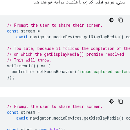
یعنی، هر دو قطعه کد زیر با شکست مواجه خواهند شد:
// Prompt the user to share their screen.
const
stream
=
await
navigator
.
mediaDevices
.
getDisplayMedia
({
c
// Too late, because it follows the completion of th
// on which the getDisplayMedia() promise resolved.
// This will throw.
setTimeout
(()
=
>
{
controller
.
setFocusBehavior
(
"focus-captured-surfac
});
// Prompt the user to share their screen.
const
stream
=
await
navigator
.
mediaDevices
.
getDisplayMedia
({
c
const
start
=
new
Date
();