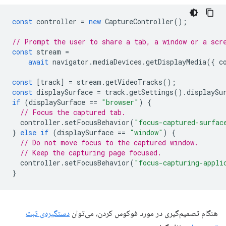
const
controller
=
new
CaptureController
();
// Prompt the user to share a tab, a window or a scr
const
stream
=
await
navigator
.
mediaDevices
.
getDisplayMedia
({
c
const
[
track
]
=
stream
.
getVideoTracks
();
const
displaySurface
=
track
.
getSettings
().
displaySu
if
(
displaySurface
==
"browser"
)
{
// Focus the captured tab.
controller
.
setFocusBehavior
(
"focus-captured-surfac
}
else
if
(
displaySurface
==
"window"
)
{
// Do not move focus to the captured window.
// Keep the capturing page focused.
controller
.
setFocusBehavior
(
"focus-capturing-appli
}
هنگام تصمیم‌گیری در مورد فوکوس کردن، می‌توان
دستگیره‌ی ثبت