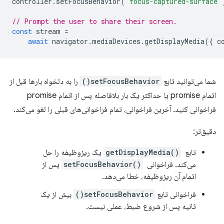
controller
.
setFocusBehavior
(
"focus-captured-surface"
// Prompt the user to share their screen.
const
stream
=
await
navigator
.
mediaDevices
.
getDisplayMedia
({
c
شما می‌توانید تابع
setFocusBehavior()
را به دلخواه بارها قبل از
اتمام promise یا حداکثر یک بار بلافاصله پس از اتمام promise
فراخوانی کنید. آخرین فراخوانی، تمام فراخوانی‌های قبلی را لغو می‌کند.
دقیق‌تر:
تابع
getDisplayMedia()
‎ یک ریزوظیفه را حل
می‌کند. فراخوانی
setFocusBehavior()
‎ پس از
اتمام آن ریزوظیفه، خطا می‌دهد.
فراخوانی تابع
setFocusBehavior()
بیش از یک
ثانیه پس از شروع ضبط، عملی نیست.