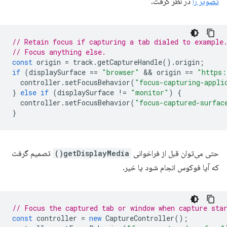
تصویر را
در نظر گرفت.
// Retain focus if capturing a tab dialed to example
// Focus anything else.
const
origin
=
track
.
getCaptureHandle
().
origin
;
if
(
displaySurface
==
"browser"
 && 
origin
==
"https:
controller
.
setFocusBehavior
(
"focus-capturing-appli
}
else
if
(
displaySurface
!=
"monitor"
)
{
controller
.
setFocusBehavior
(
"focus-captured-surfac
}
حتی می‌توان قبل از فراخوانی
getDisplayMedia()
تصمیم گرفت
که آیا فوکوس انجام شود یا خیر.
// Focus the captured tab or window when capture sta
const
controller
=
new
CaptureController
();