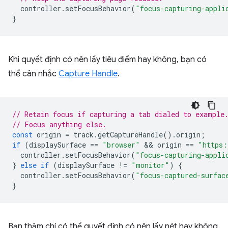
controller
.
setFocusBehavior
(
"focus-capturing-appli
}
Khi quyết định có nên lấy tiêu điểm hay không, bạn có
thể cân nhắc
Capture Handle
.
// Retain focus if capturing a tab dialed to example
// Focus anything else.
const
origin
=
track
.
getCaptureHandle
().
origin
;
if
(
displaySurface
==
"browser"
 && 
origin
==
"https:
controller
.
setFocusBehavior
(
"focus-capturing-appli
}
else
if
(
displaySurface
!=
"monitor"
)
{
controller
.
setFocusBehavior
(
"focus-captured-surfac
}
Bạn thậm chí có thể quyết định có nên lấy nét hay không