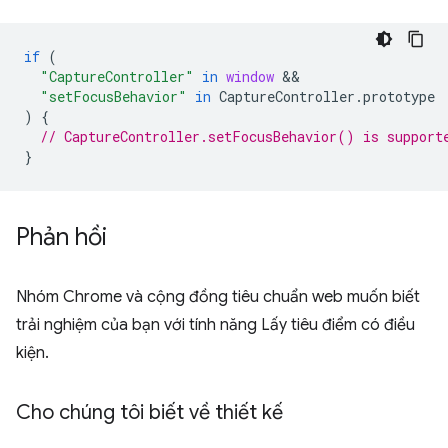
if
(
"CaptureController"
in
window
"setFocusBehavior"
in
CaptureController
.
prototype
)
{
// CaptureController.setFocusBehavior() is support
}
Phản hồi
Nhóm Chrome và cộng đồng tiêu chuẩn web muốn biết
trải nghiệm của bạn với tính năng Lấy tiêu điểm có điều
kiện.
Cho chúng tôi biết về thiết kế