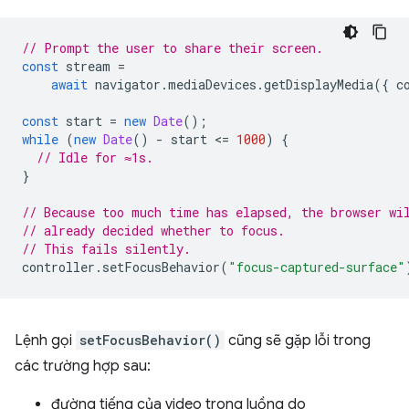
// Prompt the user to share their screen.
const
stream
=
await
navigator
.
mediaDevices
.
getDisplayMedia
({
c
const
start
=
new
Date
();
while
(
new
Date
()
-
start
<
=
1000
)
{
// Idle for ≈1s.
}
// Because too much time has elapsed, the browser wi
// already decided whether to focus.
// This fails silently.
controller
.
setFocusBehavior
(
"focus-captured-surface"
Lệnh gọi
setFocusBehavior()
cũng sẽ gặp lỗi trong
các trường hợp sau:
đường tiếng của video trong luồng do