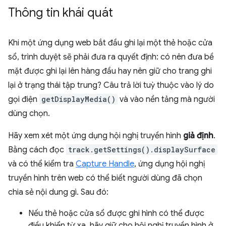
Thông tin khái quát
Khi một ứng dụng web bắt đầu ghi lại một thẻ hoặc cửa
sổ, trình duyệt sẽ phải đưa ra quyết định: có nên đưa bề
mặt được ghi lại lên hàng đầu hay nên giữ cho trang ghi
lại ở trạng thái tập trung? Câu trả lời tuỳ thuộc vào lý do
gọi điện
getDisplayMedia()
và vào nền tảng mà người
dùng chọn.
Hãy xem xét một ứng dụng hội nghị truyền hình
giả định
.
Bằng cách đọc
track.getSettings().displaySurface
và có thể kiểm tra
Capture Handle
, ứng dụng hội nghị
truyền hình trên web có thể biết người dùng đã chọn
chia sẻ nội dung gì. Sau đó:
Nếu thẻ hoặc cửa sổ được ghi hình có thể được
điều khiển từ xa, hãy giữ cho hội nghị truyền hình ở