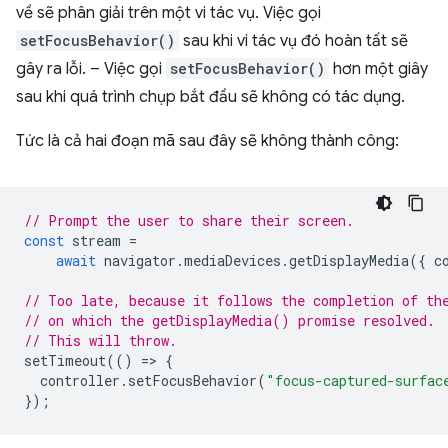
về sẽ phân giải trên một vi tác vụ. Việc gọi
setFocusBehavior()
sau khi vi tác vụ đó hoàn tất sẽ
gây ra lỗi. – Việc gọi
setFocusBehavior()
hơn một giây
sau khi quá trình chụp bắt đầu sẽ không có tác dụng.
Tức là cả hai đoạn mã sau đây sẽ không thành công:
// Prompt the user to share their screen.
const
stream
=
await
navigator
.
mediaDevices
.
getDisplayMedia
({
c
// Too late, because it follows the completion of th
// on which the getDisplayMedia() promise resolved.
// This will throw.
setTimeout
(()
=
>
{
controller
.
setFocusBehavior
(
"focus-captured-surfac
});