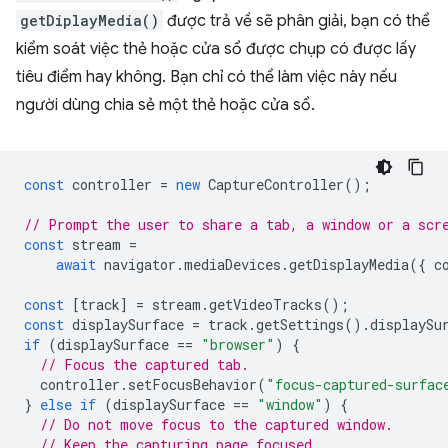
getDiplayMedia()
được trả về sẽ phân giải, bạn có thể
kiểm soát việc thẻ hoặc cửa sổ được chụp có được lấy
tiêu điểm hay không. Bạn chỉ có thể làm việc này nếu
người dùng chia sẻ một thẻ hoặc cửa sổ.
const
controller
=
new
CaptureController
();
// Prompt the user to share a tab, a window or a scr
const
stream
=
await
navigator
.
mediaDevices
.
getDisplayMedia
({
c
const
[
track
]
=
stream
.
getVideoTracks
();
const
displaySurface
=
track
.
getSettings
().
displaySu
if
(
displaySurface
==
"browser"
)
{
// Focus the captured tab.
controller
.
setFocusBehavior
(
"focus-captured-surfac
}
else
if
(
displaySurface
==
"window"
)
{
// Do not move focus to the captured window.
// Keep the capturing page focused.