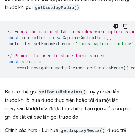
trước khi gọi
getDisplayMedia()
.
// Focus the captured tab or window when capture sta
const
controller
=
new
CaptureController
();
controller
.
setFocusBehavior
(
"focus-captured-surface"
// Prompt the user to share their screen.
const
stream
=
await
navigator
.
mediaDevices
.
getDisplayMedia
({
c
Bạn có thể gọi
setFocusBehavior()
tuỳ ý nhiều lần
trước khi lời hứa được thực hiện hoặc tối đa một lần
ngay sau khi lời hứa được thực hiện. Lần gọi cuối cùng sẽ
ghi đè tất cả các lần gọi trước đó.
Chính xác hơn: - Lời hứa
getDisplayMedia()
được trả