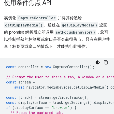
使用条件焦点 API
实例化
CaptureController
并将其传递给
getDisplayMedia()
。通过在
getDiplayMedia()
返回
的 promise 解析后立即调用
setFocusBehavior()
，您可
以控制捕获的标签页或窗口是否会获得焦点。只有在用户共
享了标签页或窗口的情况下，才能执行此操作。
const
controller
=
new
CaptureController
();
// Prompt the user to share a tab, a window or a scr
const
stream
=
await
navigator
.
mediaDevices
.
getDisplayMedia
({
c
const
[
track
]
=
stream
.
getVideoTracks
();
const
displaySurface
=
track
.
getSettings
().
displaySu
if
(
displaySurface
==
"browser"
)
{
// Focus the captured tab.