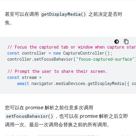
甚至可以在调用
getDisplayMedia()
之前决定是否对
焦。
// Focus the captured tab or window when capture sta
const
controller
=
new
CaptureController
();
controller
.
setFocusBehavior
(
"focus-captured-surface"
// Prompt the user to share their screen.
const
stream
=
await
navigator
.
mediaDevices
.
getDisplayMedia
({
c
您可以在 promise 解析之前任意多次调用
setFocusBehavior()
，也可以在 promise 解析之后立即
调用一次。最后一次调用会替换之前的所有调用。