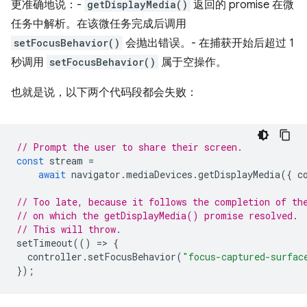
更准确地说：-
getDisplayMedia()
返回的 promise 在微
任务中解析。在该微任务完成后调用
setFocusBehavior()
会抛出错误。- 在捕获开始后超过 1
秒调用
setFocusBehavior()
属于空操作。
也就是说，以下两个代码段都会失败：
// Prompt the user to share their screen.
const
stream
=
await
navigator
.
mediaDevices
.
getDisplayMedia
({
c
// Too late, because it follows the completion of th
// on which the getDisplayMedia() promise resolved.
// This will throw.
setTimeout
(()
=
>
{
controller
.
setFocusBehavior
(
"focus-captured-surfac
});