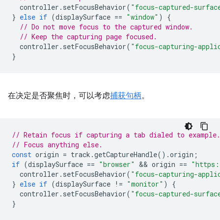
controller
.
setFocusBehavior
(
"focus-captured-surfac
}
else
if
(
displaySurface
==
"window"
)
{
// Do not move focus to the captured window.
// Keep the capturing page focused.
controller
.
setFocusBehavior
(
"focus-capturing-appli
}
在决定是否聚焦时，可以考虑
捕获句柄
。
// Retain focus if capturing a tab dialed to example
// Focus anything else.
const
origin
=
track
.
getCaptureHandle
().
origin
;
if
(
displaySurface
==
"browser"
 && 
origin
==
"https:
controller
.
setFocusBehavior
(
"focus-capturing-appli
}
else
if
(
displaySurface
!=
"monitor"
)
{
controller
.
setFocusBehavior
(
"focus-captured-surfac
}