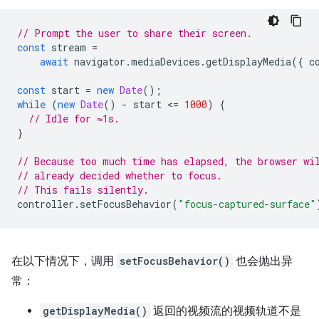
// Prompt the user to share their screen.
const
stream
=
await
navigator
.
mediaDevices
.
getDisplayMedia
({
c
const
start
=
new
Date
();
while
(
new
Date
()
-
start
<
=
1000
)
{
// Idle for ≈1s.
}
// Because too much time has elapsed, the browser wi
// already decided whether to focus.
// This fails silently.
controller
.
setFocusBehavior
(
"focus-captured-surface"
在以下情况下，调用
setFocusBehavior()
也会抛出异
常：
getDisplayMedia()
返回的视频流的视频轨道不是