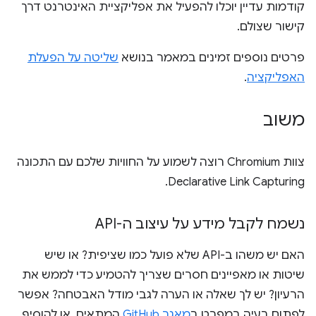
קודמות עדיין יוכלו להפעיל את אפליקציית האינטרנט דרך
קישור שצולם.
פרטים נוספים זמינים במאמר בנושא
שליטה על הפעלת
האפליקציה
.
משוב
צוות Chromium רוצה לשמוע על החוויות שלכם עם התכונה
Declarative Link Capturing.
נשמח לקבל מידע על עיצוב ה-API
האם יש משהו ב-API שלא פועל כמו שציפית? או שיש
שיטות או מאפיינים חסרים שצריך להטמיע כדי לממש את
הרעיון? יש לך שאלה או הערה לגבי מודל האבטחה? אפשר
לפתוח בעיה במפרט ב
מאגר GitHub
המתאים, או להוסיף