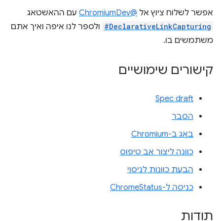
אפשר לשלוח ציוץ אל
@ChromiumDev
עם ההאשטאג
#DeclarativeLinkCapturing
ולספר לנו איפה ואיך אתם
משתמשים בו.
קישורים שימושיים
Spec draft
הסבר
באג ב-Chromium
כוונה ליצור אב טיפוס
הבעת כוונות לניסוי
כניסה ל-ChromeStatus
תודות