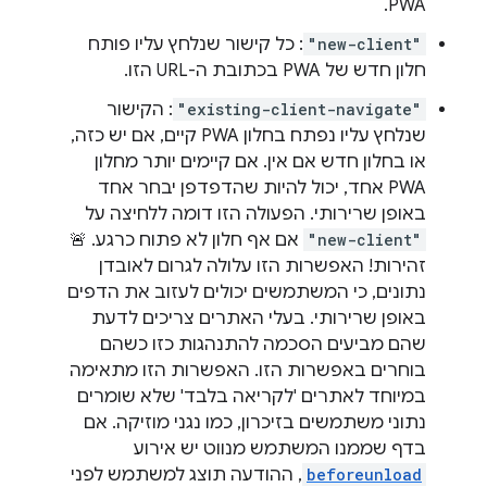
PWA.
"new-client"
: כל קישור שנלחץ עליו פותח
חלון חדש של PWA בכתובת ה-URL הזו.
"existing-client-navigate"
: הקישור
שנלחץ עליו נפתח בחלון PWA קיים, אם יש כזה,
או בחלון חדש אם אין. אם קיימים יותר מחלון
PWA אחד, יכול להיות שהדפדפן יבחר אחד
באופן שרירותי. הפעולה הזו דומה ללחיצה על
"new-client"
אם אף חלון לא פתוח כרגע. 🚨
זהירות! האפשרות הזו עלולה לגרום לאובדן
נתונים, כי המשתמשים יכולים לעזוב את הדפים
באופן שרירותי. בעלי האתרים צריכים לדעת
שהם מביעים הסכמה להתנהגות כזו כשהם
בוחרים באפשרות הזו. האפשרות הזו מתאימה
במיוחד לאתרים 'לקריאה בלבד' שלא שומרים
נתוני משתמשים בזיכרון, כמו נגני מוזיקה. אם
בדף שממנו המשתמש מנווט יש אירוע
beforeunload
, ההודעה תוצג למשתמש לפני