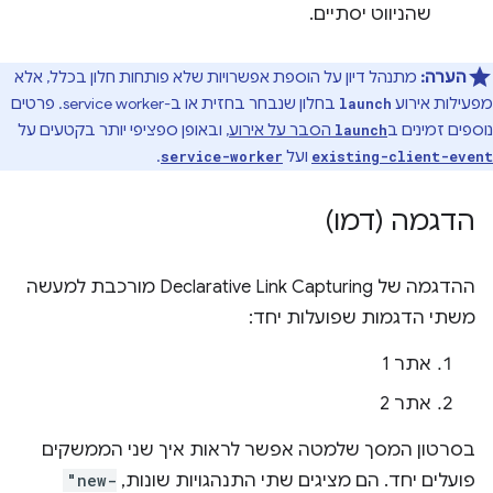
שהניווט יסתיים.
הערה:
מתנהל דיון על הוספת אפשרויות שלא פותחות חלון בכלל, אלא
מפעילות אירוע
בחלון שנבחר בחזית או ב-service worker. פרטים
launch
נוספים זמינים ב
הסבר על אירוע
, ובאופן ספציפי יותר בקטעים על
launch
ועל
.
service-worker
existing-client-event
הדגמה (דמו)
ההדגמה של Declarative Link Capturing מורכבת למעשה
משתי הדגמות שפועלות יחד:
אתר 1
אתר 2
בסרטון המסך שלמטה אפשר לראות איך שני הממשקים
פועלים יחד. הם מציגים שתי התנהגויות שונות,
"new-