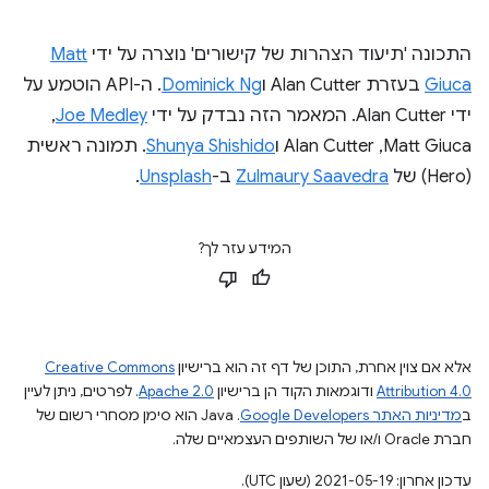
התכונה 'תיעוד הצהרות של קישורים' נוצרה על ידי
Matt
Giuca
בעזרת Alan Cutter ו
Dominick Ng
. ה-API הוטמע על
ידי Alan Cutter. המאמר הזה נבדק על ידי
Joe Medley
,‏
Matt Giuca,‏ Alan Cutter ו
Shunya Shishido
. תמונה ראשית
(Hero) של
Zulmaury Saavedra
ב-
Unsplash
.
המידע עזר לך?
אלא אם צוין אחרת, התוכן של דף זה הוא ברישיון
Creative Commons
Attribution 4.0
ודוגמאות הקוד הן ברישיון
Apache 2.0
. לפרטים, ניתן לעיין
ב
מדיניות האתר Google Developers‏
.‏ Java הוא סימן מסחרי רשום של
חברת Oracle ו/או של השותפים העצמאיים שלה.
עדכון אחרון: 2021-05-19 (שעון UTC).