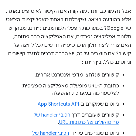
אבל זה מורכב יותר. מה קורה אם הקישור לא מופיע באתר,
אלא בהודעה בצ'אט שקיבלתם באחת מאפליקציות הצ'אט
של Google? במערכות הפעלה למחשבים נייחים, שבהן יש
חלונות אפליקציה נפרדים, אם האפליקציה כבר פתוחה,
האם צריך ליצור חלון או כרטיסייה חדשים לכל לחיצה על
קישור? אם חושבים על זה, יש הרבה דרכים לתעד קישורים
וניווטים, כולל, בין היתר:
קישורים שנלחצו מדפי אינטרנט אחרים.
כתובת ה-URL מופעלת מאפליקציה ספציפית
לפלטפורמה במערכת ההפעלה.
ניווטים שמקורם ב-
App Shortcuts API
.
קישורים שעוברים דרך
רכיבי handler של
פרוטוקולים של כתובות URL
.
ניווטים שנגרמים על ידי
רכיבי handler של