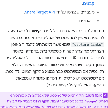
קבצים
.
מעברים שנגרמו על ידי
Share Target API
.
…ואחרים.
התכונה 'הגדרה הצהרתית של לכידת קישורים' היא הצעה
להוספת מאפיין למניפסט של אפליקציית אינטרנט בשם
"capture_links"
שמאפשר למפתחים להגדיר באופן
הצהרתי מה צריך לקרות כשמתקבלת בדפדפן בקשה
לניווט לכתובת URL שנמצאת בטווח הניווט של האפליקציה,
מתוך הקשר שנמצא מחוץ לטווח הניווט. ההצעה הזו לא
רלוונטית אם המשתמש כבר נמצא בהיקף הניווט (לדוגמה,
אם למשתמש יש כרטיסיית דפדפן פתוחה שנמצאת
בהיקף, והוא לוחץ על קישור פנימי).
מונח חשוב:
היקף הניווט
של מניפסט של אפליקציית אינטרנט הוא
הפריט
במניפסט שעבר עיבוד. היקף הניווט מגביל את קבוצת
"scope"
כתובות ה-URL שאליהן אפשר לנווט בהקשר של אפליקציה בזמן שהמניפסט