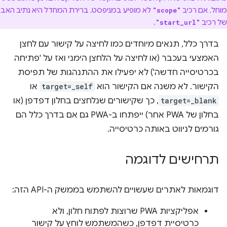
מוחל. אם רכיב
לא מופיע במניפסט, ברירת המחדל היא נתיב האב
"scope"
של רכיב
.
"start_url"
בדרך כלל, תנאים מיוחדים כמו לחיצה על קישור עם לחצן
האמצעי בעכבר (או לחיצה על הלחצן הימני ואז על 'פתיחה
בכרטיסייה חדשה') לא יפעילו את ההתנהגות של תפיסת
הקישור. לא משנה אם הקישור הוא
target=_self
או
target=_blank
, כך שקישורים שנלחצים בחלון דפדפן (או
בחלון של PWA אחר) ייפתחו ב-PWA גם אם בדרך כלל הם
גורמים לניווט באותה כרטיסייה.
תרחישים לדוגמה
דוגמאות לאתרים שעשויים להשתמש בממשק ה-API הזה:
אפליקציות PWA שרוצות לפתוח חלון, ולא
כרטיסיית דפדפן, כשהמשתמש לוחץ על קישור