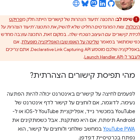
שימו לב:
התכונה 'תיעוד הצהרות של קישורים' הייתה חלק מ
פרויקט
היכולות
.
צוות המהנדסים החליט שלא להשיק את התכונה 'תיעוד הצהרות על
לכידת קישורים' עם העיצוב הנוכחי שלה.
במקום זאת, התכונה עוצבה מחדש
כפי שמתואר במאמר
שליטה על האופן שבו האפליקציה מופעלת
. אם
באפליקציה שלכם מוטמע Declarative Link Capturing API, אתם צריכים
לעבור ל-Launch Handler API
.
מהי תפיסת קישורים הצהרתית?
לפעמים לחיצה על קישורים באינטרנט יכולה להיות הפתעה
נעימה. לדוגמה, אם לוחצים על קישור לדף אינטרנט של
YouTube במכשיר נייד, אפליקציית YouTube ל-iOS או ל-
Android תיפתח, אם היא מותקנת. אבל כשמתקינים את
YouTube PWA
במחשב שולחני ולוחצים על קישור, הוא
נפתח בכרטיסיית דפדפן.