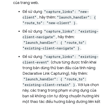
của trang web.
Để sử dụng
"capture_links": "new-
client"
, hãy thêm:
"launch_handler": {
"route_to": "new-client" }
.
Để sử dụng
"capture_links": "existing-
client-navigate"
, hãy thêm:
"launch_handler": { "route_to":
"existing-client-navigate" }
.
Để sử dụng
"capture_links": "existing-
client-event"
(chưa từng được triển khai
trong bản dùng thử ban đầu của tính năng
Declarative Link Capturing), hãy thêm:
"launch_handler": { "route_to":
"existing-client-retain" }
. Với lựa chọn
này, các trang trong phạm vi ứng dụng của
bạn sẽ không còn tự động chuyển hướng khi
một thao tác điều hướng bằng đường liên kết