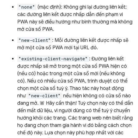
"none"
(mặc định): Không ghi lại đường liên kết;
các đường liên kết được nhấp dẫn đến phạm vi
PWA này sẽ điều hướng như bình thường mà không
mở cửa sổ PWA.
"new-client"
: Mỗi đường liên kết được nhấp sẽ
mở một cửa sổ PWA mới tại URL đó.
"existing-client-navigate"
: Đường liên kết
được nhấp sẽ mở trong một cửa sổ PWA hiện có
(nếu có) hoặc trong một cửa sổ mới (nếu không
có). Nếu có nhiều cửa sổ PWA, trình duyệt có thể
chọn một cửa sổ tuỳ ý. Thao tác này hoạt động
như
"new-client"
nếu hiện không có cửa sổ nào
đang mở. 🚨 Hãy cẩn thận! Tuỳ chọn này có thể dẫn
đến mất dữ liệu, vì người dùng có thể tuỳ ý chuyển
hướng khỏi các trang. Các trang web nên biết rằng
họ đang chọn tham gia hành vi đó bằng cách chọn
chế độ này. Lựa chọn này phù hợp nhất với các