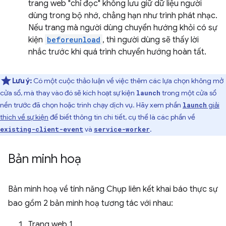
trang web "chỉ đọc" không lưu giữ dữ liệu người
dùng trong bộ nhớ, chẳng hạn như trình phát nhạc.
Nếu trang mà người dùng chuyển hướng khỏi có sự
kiện
beforeunload
, thì người dùng sẽ thấy lời
nhắc trước khi quá trình chuyển hướng hoàn tất.
Lưu ý:
Có một cuộc thảo luận về việc thêm các lựa chọn không mở
cửa sổ, mà thay vào đó sẽ kích hoạt sự kiện
trong một cửa sổ
launch
nền trước đã chọn hoặc trình chạy dịch vụ. Hãy xem phần
giải
launch
thích về sự kiện
để biết thông tin chi tiết, cụ thể là các phần về
và
.
existing-client-event
service-worker
Bản minh hoạ
Bản minh hoạ về tính năng Chụp liên kết khai báo thực sự
bao gồm 2 bản minh hoạ tương tác với nhau:
Trang web 1