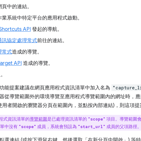
網頁中的連結。
作業系統中特定平台的應用程式啟動。
Shortcuts API
發起的導航。
通訊協定處理常式
前往的連結。
理常式
造成的導覽。
arget API
造成的導覽。
人。
功能提案建議在網頁應用程式資訊清單中加入名為
"capture_l
器從導覽範圍外的環境導覽至應用程式導覽範圍內的網址時，應
如使用者開啟的瀏覽器分頁在範圍內，並點按內部連結)，則這項
程式資訊清單的
導覽範圍
是已處理資訊清單的
項目。導覽範圍會
"scope"
清單中沒有
成員，系統會預設為
成員的父項路徑
"scope"
"start_url"
點選連結 (或按下滑鼠右鍵，然後選取「在新分頁中開啟」) 等