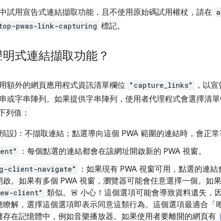
中試用宣告式連結擷取功能，且不使用原始碼試用權杖，請在
a
top-pwas-link-capturing
標記。
聲明式連結擷取功能？
用額外的網頁應用程式資訊清單欄位
"capture_links"
，以宣
串或字串陣列。如果提供字串陣列，使用者代理程式會選擇清單
下列值：
(預設)：不擷取連結；點選導向這個 PWA 範圍的連結時，會正常
ent"
：每個點選的連結都會在該網址開啟新的 PWA 視窗。
g-client-navigate"
：如果現有 PWA 視窗可用，點選的連
開啟。如果有多個 PWA 視窗，瀏覽器可能會任意選擇一個。如
ew-client"
類似。🚨 小心！這個選項可能會導致資料遺失，
應瞭解，選擇這個選項即表示同意這類行為。這個選項最適合「
儲存在記憶體中，例如音樂播放器。如果使用者要離開的網頁有