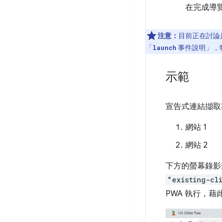
在完成導
注意：
目前正在討論
「
事件說明」
，
launch
示範
宣告式連結擷取
網站 1
網站 2
下方的螢幕錄影
"existing-cl
PWA 執行，