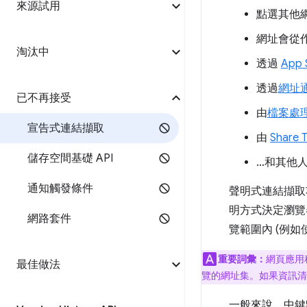
來源試用
點選其他
網址會從
淘汰中
透過
App 
透過
網址
已不再接受
由
檔案處
宣告式連結擷取
由
Share T
儲存空間基礎 API
…和其他
通知觸發條件
聲明式連結擷取
明方式決定瀏覽
網路套件
覽範圍內 (例
重要詞彙：
網頁應用
最佳做法
覽的網址集。如果資訊
一般來說，中鍵