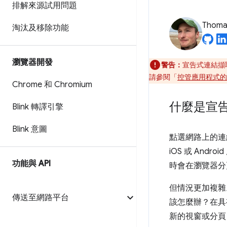
排解來源試用問題
Thomas
淘汰及移除功能
瀏覽器開發
警告：
宣告式連結擷
請參閱「
控管應用程式的
Chrome 和 Chromium
什麼是宣
Blink 轉譯引擎
Blink 意圖
點選網路上的連結
iOS 或 An
功能與 API
時會在瀏覽器分
但情況更加複雜
傳送至網路平台
該怎麼辦？在具
新的視窗或分頁