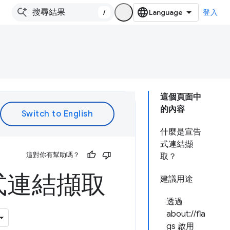
/
登入
這個頁面中
的內容
什麼是宣告
式連結擷
這對你有幫助嗎？
取？
式連結擷取
建議用途
透過
about://fla
gs 啟用