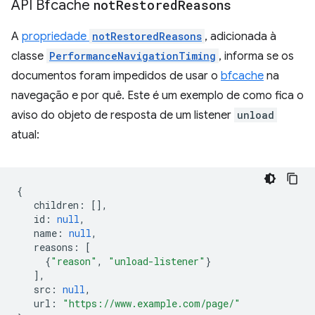
API Bfcache
not
Restored
Reasons
A
propriedade
notRestoredReasons
, adicionada à
classe
PerformanceNavigationTiming
, informa se os
documentos foram impedidos de usar o
bfcache
na
navegação e por quê. Este é um exemplo de como fica o
aviso do objeto de resposta de um listener
unload
atual:
{
children
:
[],
id
:
null
,
name
:
null
,
reasons
:
[
{
"reason"
,
"unload-listener"
}
],
src
:
null
,
url
:
"https://www.example.com/page/"