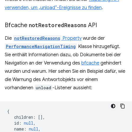
verwenden, um „unload“-Ereignisse zu finden
.
Bfcache
not
Restored
Reasons
API
Die
notRestoredReasons
Property
wurde der
PerformanceNavigationTiming
Klasse hinzugefügt.
Sie enthält Informationen dazu, ob Dokumente bei der
Navigation an der Verwendung des
bfcache
gehindert
wurden und warum. Hier sehen Sie ein Beispiel dafür, wie
die Warnung des Antwortobjekts vor einem
vorhandenen
unload
-Listener aussieht:
{
children
:
[],
id
:
null
,
name
:
null
,