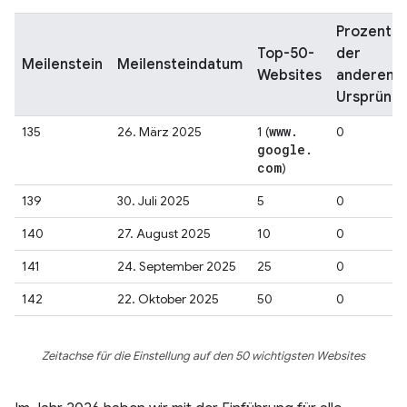
Prozentsa
Top-50-
der
Meilenstein
Meilensteindatum
Websites
anderen
Ursprüng
www
.
135
26. März 2025
1 (
0
google
.
com
)
139
30. Juli 2025
5
0
140
27. August 2025
10
0
141
24. September 2025
25
0
142
22. Oktober 2025
50
0
Zeitachse für die Einstellung auf den 50 wichtigsten Websites