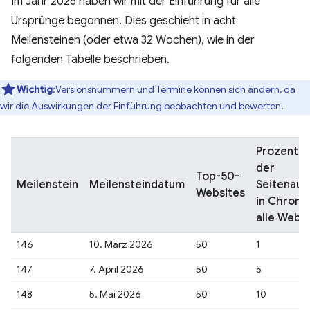
Im Jahr 2026 haben wir mit der Einführung für alle
Ursprünge begonnen. Dies geschieht in acht
Meilensteinen (oder etwa 32 Wochen), wie in der
folgenden Tabelle beschrieben.
Wichtig
:Versionsnummern und Termine können sich ändern, da
wir die Auswirkungen der Einführung beobachten und bewerten.
Prozentsa
der
Top-50-
Meilenstein
Meilensteindatum
Seitenauf
Websites
in Chrome
alle Webs
146
10. März 2026
50
1
147
7. April 2026
50
5
148
5. Mai 2026
50
10