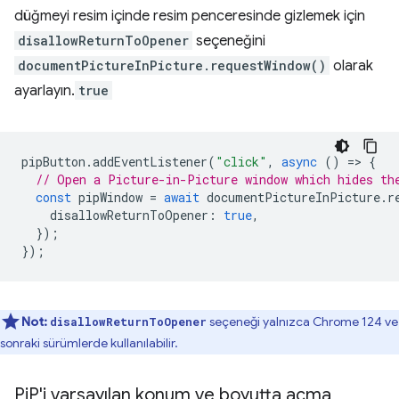
düğmeyi resim içinde resim penceresinde gizlemek için
disallowReturnToOpener
seçeneğini
documentPictureInPicture.requestWindow()
olarak
ayarlayın.
true
pipButton
.
addEventListener
(
"click"
,
async
()
=
>
{
// Open a Picture-in-Picture window which hides th
const
pipWindow
=
await
documentPictureInPicture
.
r
disallowReturnToOpener
:
true
,
});
});
Not:
seçeneği yalnızca Chrome 124 ve
disallowReturnToOpener
sonraki sürümlerde kullanılabilir.
Pi
P'i varsayılan konum ve boyutta açma