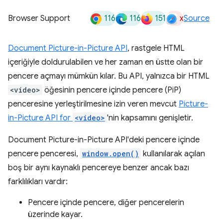
116
116
151
x
Browser Support
Source
Document Picture-in-Picture API
, rastgele HTML
içeriğiyle doldurulabilen ve her zaman en üstte olan bir
pencere açmayı mümkün kılar. Bu API, yalnızca bir HTML
<video>
öğesinin pencere içinde pencere (PiP)
penceresine yerleştirilmesine izin veren mevcut
Picture-
in-Picture API for
<video>
'nin kapsamını genişletir.
Document Picture-in-Picture API'deki pencere içinde
pencere penceresi,
window.open()
kullanılarak açılan
boş bir aynı kaynaklı pencereye benzer ancak bazı
farklılıkları vardır:
Pencere içinde pencere, diğer pencerelerin
üzerinde kayar.