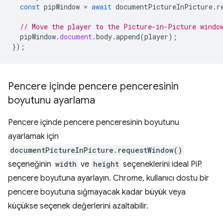
const
pipWindow
=
await
documentPictureInPicture
.
r
// Move the player to the Picture-in-Picture windo
pipWindow
.
document
.
body
.
append
(
player
);
});
Pencere içinde pencere penceresinin
boyutunu ayarlama
Pencere içinde pencere penceresinin boyutunu
ayarlamak için
documentPictureInPicture.requestWindow()
seçeneğinin
width
ve
height
seçeneklerini ideal PiP
pencere boyutuna ayarlayın. Chrome, kullanıcı dostu bir
pencere boyutuna sığmayacak kadar büyük veya
küçükse seçenek değerlerini azaltabilir.