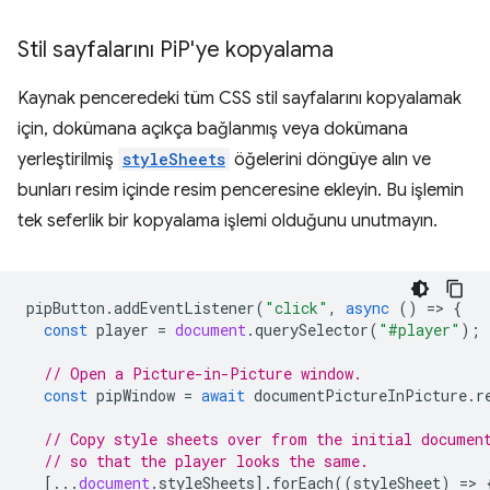
Stil sayfalarını Pi
P'ye kopyalama
Kaynak penceredeki tüm CSS stil sayfalarını kopyalamak
için, dokümana açıkça bağlanmış veya dokümana
yerleştirilmiş
styleSheets
öğelerini döngüye alın ve
bunları resim içinde resim penceresine ekleyin. Bu işlemin
tek seferlik bir kopyalama işlemi olduğunu unutmayın.
pipButton
.
addEventListener
(
"click"
,
async
()
=
>
{
const
player
=
document
.
querySelector
(
"#player"
);
// Open a Picture-in-Picture window.
const
pipWindow
=
await
documentPictureInPicture
.
r
// Copy style sheets over from the initial documen
// so that the player looks the same.
[...
document
.
styleSheets
].
forEach
((
styleSheet
)
=
>