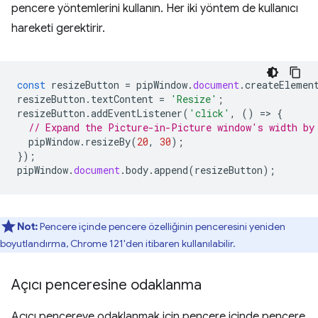
pencere yöntemlerini kullanın. Her iki yöntem de kullanıcı
hareketi gerektirir.
const
resizeButton
=
pipWindow
.
document
.
createElemen
resizeButton
.
textContent
=
'Resize'
;
resizeButton
.
addEventListener
(
'click'
,
()
=
>
{
// Expand the Picture-in-Picture window's width by
pipWindow
.
resizeBy
(
20
,
30
);
});
pipWindow
.
document
.
body
.
append
(
resizeButton
);
Not:
Pencere içinde pencere özelliğinin penceresini yeniden
boyutlandırma, Chrome 121'den itibaren kullanılabilir.
Açıcı penceresine odaklanma
Açıcı pencereye odaklanmak için pencere içinde pencere