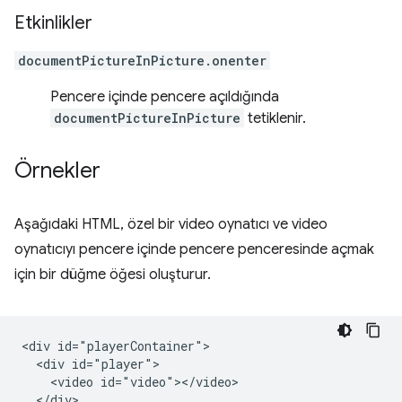
Etkinlikler
documentPictureInPicture.onenter
Pencere içinde pencere açıldığında
documentPictureInPicture
tetiklenir.
Örnekler
Aşağıdaki HTML, özel bir video oynatıcı ve video
oynatıcıyı pencere içinde pencere penceresinde açmak
için bir düğme öğesi oluşturur.
<div id="playerContainer">

  <div id="player">

    <video id="video"></video>

  </div>
