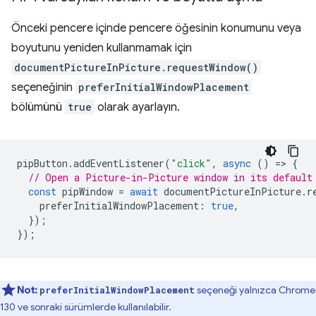
Önceki pencere içinde pencere öğesinin konumunu veya
boyutunu yeniden kullanmamak için
documentPictureInPicture.requestWindow()
seçeneğinin
preferInitialWindowPlacement
bölümünü
true
olarak ayarlayın.
pipButton
.
addEventListener
(
"click"
,
async
()
=
>
{
// Open a Picture-in-Picture window in its default
const
pipWindow
=
await
documentPictureInPicture
.
r
preferInitialWindowPlacement
:
true
,
});
});
Not:
seçeneği yalnızca Chrome
preferInitialWindowPlacement
130 ve sonraki sürümlerde kullanılabilir.