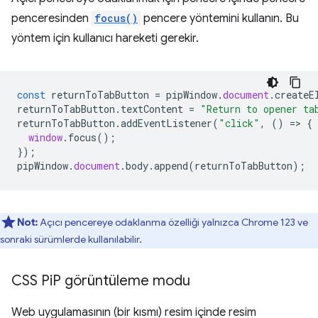
penceresinden
focus()
pencere yöntemini kullanın. Bu
yöntem için kullanıcı hareketi gerekir.
const
returnToTabButton
=
pipWindow
.
document
.
createE
returnToTabButton
.
textContent
=
"Return to opener ta
returnToTabButton
.
addEventListener
(
"click"
,
()
=
>
{
window
.
focus
();
});
pipWindow
.
document
.
body
.
append
(
returnToTabButton
);
Not:
Açıcı pencereye odaklanma özelliği yalnızca Chrome 123 ve
sonraki sürümlerde kullanılabilir.
CSS Pi
P görüntüleme modu
Web uygulamasının (bir kısmı) resim içinde resim