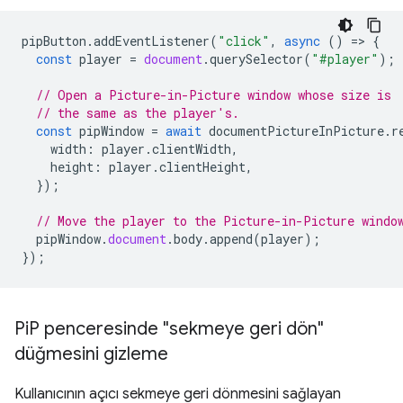
pipButton
.
addEventListener
(
"click"
,
async
()
=
>
{
const
player
=
document
.
querySelector
(
"#player"
);
// Open a Picture-in-Picture window whose size is
// the same as the player's.
const
pipWindow
=
await
documentPictureInPicture
.
r
width
:
player
.
clientWidth
,
height
:
player
.
clientHeight
,
});
// Move the player to the Picture-in-Picture windo
pipWindow
.
document
.
body
.
append
(
player
);
});
Pi
P penceresinde "sekmeye geri dön"
düğmesini gizleme
Kullanıcının açıcı sekmeye geri dönmesini sağlayan