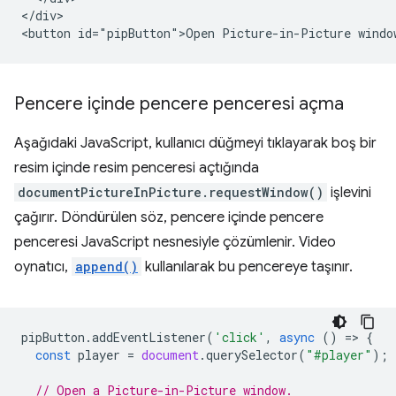
</div>

Pencere içinde pencere penceresi açma
Aşağıdaki JavaScript, kullanıcı düğmeyi tıklayarak boş bir
resim içinde resim penceresi açtığında
documentPictureInPicture.requestWindow()
işlevini
çağırır. Döndürülen söz, pencere içinde pencere
penceresi JavaScript nesnesiyle çözümlenir. Video
oynatıcı,
append()
kullanılarak bu pencereye taşınır.
pipButton
.
addEventListener
(
'click'
,
async
()
=
>
{
const
player
=
document
.
querySelector
(
"#player"
);
// Open a Picture-in-Picture window.