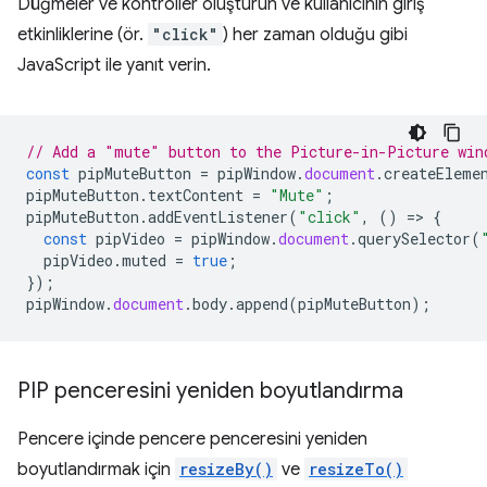
Düğmeler ve kontroller oluşturun ve kullanıcının giriş
etkinliklerine (ör.
"click"
) her zaman olduğu gibi
JavaScript ile yanıt verin.
// Add a "mute" button to the Picture-in-Picture win
const
pipMuteButton
=
pipWindow
.
document
.
createEleme
pipMuteButton
.
textContent
=
"Mute"
;
pipMuteButton
.
addEventListener
(
"click"
,
()
=
>
{
const
pipVideo
=
pipWindow
.
document
.
querySelector
(
pipVideo
.
muted
=
true
;
});
pipWindow
.
document
.
body
.
append
(
pipMuteButton
);
PIP penceresini yeniden boyutlandırma
Pencere içinde pencere penceresini yeniden
boyutlandırmak için
resizeBy()
ve
resizeTo()