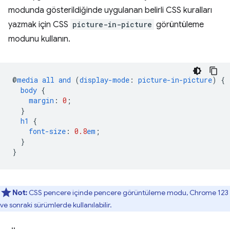
modunda gösterildiğinde uygulanan belirli CSS kuralları
yazmak için CSS
picture-in-picture
görüntüleme
modunu kullanın.
@
media
all
and
(
display-mode
:
picture-in-picture
)
{
body
{
margin
:
0
;
}
h1
{
font-size
:
0.8
em
;
}
}
Not:
CSS pencere içinde pencere görüntüleme modu, Chrome 123
ve sonraki sürümlerde kullanılabilir.