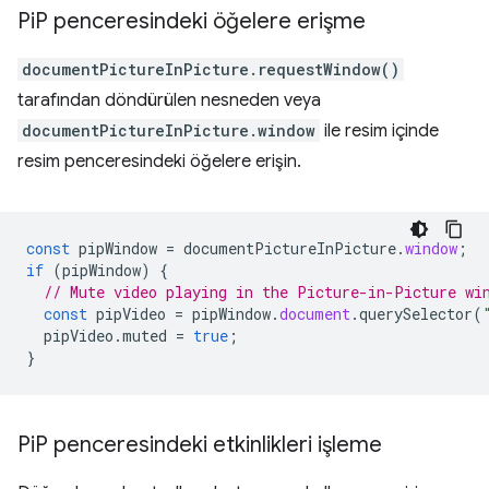
Pi
P penceresindeki öğelere erişme
documentPictureInPicture.requestWindow()
tarafından döndürülen nesneden veya
documentPictureInPicture.window
ile resim içinde
resim penceresindeki öğelere erişin.
const
pipWindow
=
documentPictureInPicture
.
window
;
if
(
pipWindow
)
{
// Mute video playing in the Picture-in-Picture wi
const
pipVideo
=
pipWindow
.
document
.
querySelector
(
pipVideo
.
muted
=
true
;
}
Pi
P penceresindeki etkinlikleri işleme