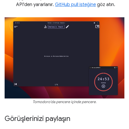
API'den yararlanır.
GitHub pull isteğine
göz atın.
Tomodoro'da pencere içinde pencere.
Görüşlerinizi paylaşın