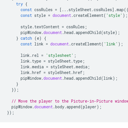
try
{
const
cssRules
=
[...
styleSheet
.
cssRules
].
map
(
const
style
=
document
.
createElement
(
'style'
);
style
.
textContent
=
cssRules
;
pipWindow
.
document
.
head
.
appendChild
(
style
);
}
catch
(
e
)
{
const
link
=
document
.
createElement
(
'link'
);
link
.
rel
=
'stylesheet'
;
link
.
type
=
styleSheet
.
type
;
link
.
media
=
styleSheet
.
media
;
link
.
href
=
styleSheet
.
href
;
pipWindow
.
document
.
head
.
appendChild
(
link
);
}
});
// Move the player to the Picture-in-Picture windo
pipWindow
.
document
.
body
.
append
(
player
);
});