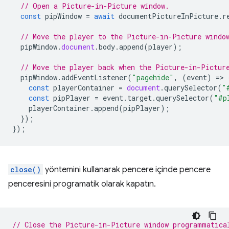
// Open a Picture-in-Picture window.
const
pipWindow
=
await
documentPictureInPicture
.
r
// Move the player to the Picture-in-Picture windo
pipWindow
.
document
.
body
.
append
(
player
);
// Move the player back when the Picture-in-Pictur
pipWindow
.
addEventListener
(
"pagehide"
,
(
event
)
=
>
const
playerContainer
=
document
.
querySelector
(
"
const
pipPlayer
=
event
.
target
.
querySelector
(
"#p
playerContainer
.
append
(
pipPlayer
);
});
});
close()
yöntemini kullanarak pencere içinde pencere
penceresini programatik olarak kapatın.
// Close the Picture-in-Picture window programmatica