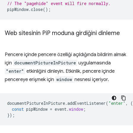
// The "pagehide" event will fire normally.
pipWindow
.
close
();
Web sitesinin Pi
P moduna girdiğini dinleme
Pencere içinde pencere özelliği açıldığında bildirim almak
için
documentPictureInPicture
uygulamasında
"enter"
etkinliğini dinleyin. Etkinlik, pencere içinde
pencereye erişmek için
window
nesnesi içeriyor.
documentPictureInPicture
.
addEventListener
(
"enter"
,
(
const
pipWindow
=
event
.
window
;
});