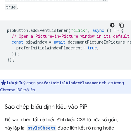
true
.
pipButton
.
addEventListener
(
"click"
,
async
()
=
>
{
// Open a Picture-in-Picture window in its default
const
pipWindow
=
await
documentPictureInPicture
.
r
preferInitialWindowPlacement
:
true
,
});
});
Lưu ý:
Tuỳ chọn
chỉ có trong
preferInitialWindowPlacement
Chrome 130 trở lên.
Sao chép biểu định kiểu vào Pi
P
Để sao chép tất cả biểu định kiểu CSS từ cửa sổ gốc,
hãy lặp lại
styleSheets
được liên kết rõ ràng hoặc