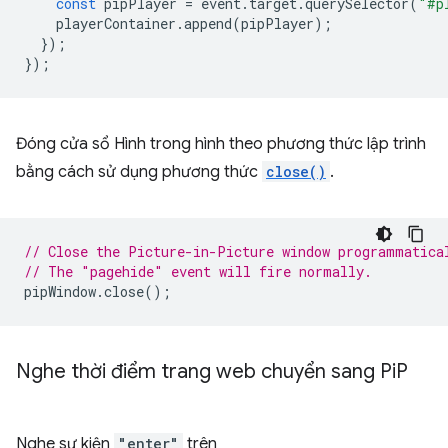
const
pipPlayer
=
event
.
target
.
querySelector
(
"#p
playerContainer
.
append
(
pipPlayer
);
});
});
Đóng cửa sổ Hình trong hình theo phương thức lập trình
bằng cách sử dụng phương thức
close()
.
// Close the Picture-in-Picture window programmatica
// The "pagehide" event will fire normally.
pipWindow
.
close
();
Nghe thời điểm trang web chuyển sang Pi
P
Nghe sự kiện
"enter"
trên