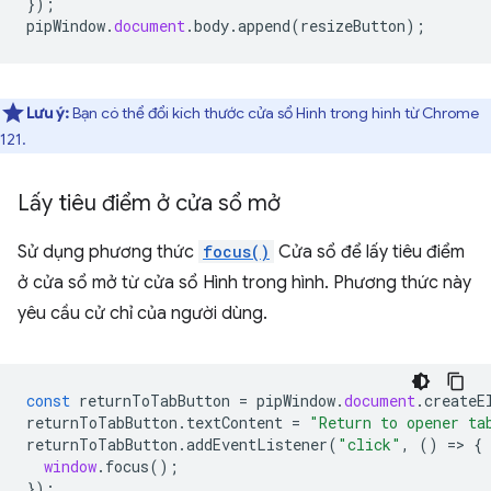
});
pipWindow
.
document
.
body
.
append
(
resizeButton
);
Lưu ý:
Bạn có thể đổi kích thước cửa sổ Hình trong hình từ Chrome
121.
Lấy tiêu điểm ở cửa sổ mở
Sử dụng phương thức
focus()
Cửa sổ để lấy tiêu điểm
ở cửa sổ mở từ cửa sổ Hình trong hình. Phương thức này
yêu cầu cử chỉ của người dùng.
const
returnToTabButton
=
pipWindow
.
document
.
createE
returnToTabButton
.
textContent
=
"Return to opener ta
returnToTabButton
.
addEventListener
(
"click"
,
()
=
>
{
window
.
focus
();
});