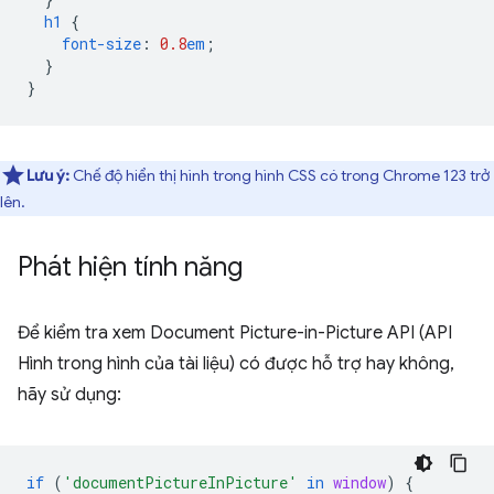
h1
{
font-size
:
0.8
em
;
}
}
Lưu ý:
Chế độ hiển thị hình trong hình CSS có trong Chrome 123 trở
lên.
Phát hiện tính năng
Để kiểm tra xem Document Picture-in-Picture API (API
Hình trong hình của tài liệu) có được hỗ trợ hay không,
hãy sử dụng:
if
(
'documentPictureInPicture'
in
window
)
{