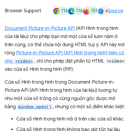
116
116
151
x
Browser Support
Source
Document Picture-in-Picture API
(API Hình trong hình
của tài liệu) cho phép bạn mở một cửa sổ luôn nằm ở
trên cùng, có thể chứa nội dung HTML tuỳ ý. API này mở
rộng
Picture-in-Picture API (API Hình trong hình) hiện có
cho
<video>
, chỉ cho phép đặt phần tử HTML
<video>
vào cửa sổ Hình trong hình (PiP).
Cửa sổ Hình trong hình trong Document Picture-in-
Picture API (API Hình trong hình của tài liệu) tương tự
như một cửa sổ trống có cùng nguồn gốc được mở
bằng
window.open()
, nhưng có một số điểm khác biệt:
Cửa sổ Hình trong hình nổi ở trên các cửa sổ khác.
Cửa sổ Hình trong hình không bao giờ tồn tại lâu