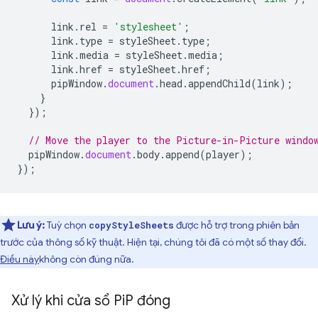
link
.
rel
=
'stylesheet'
;
link
.
type
=
styleSheet
.
type
;
link
.
media
=
styleSheet
.
media
;
link
.
href
=
styleSheet
.
href
;
pipWindow
.
document
.
head
.
appendChild
(
link
);
}
});
// Move the player to the Picture-in-Picture windo
pipWindow
.
document
.
body
.
append
(
player
);
});
Lưu ý:
Tuỳ chọn
được hỗ trợ trong phiên bản
copyStyleSheets
trước của thông số kỹ thuật. Hiện tại, chúng tôi đã có một số thay đổi.
Điều này
không còn đúng nữa
.
Xử lý khi cửa sổ Pi
P đóng