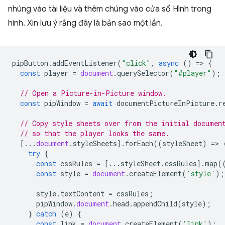
nhúng vào tài liệu và thêm chúng vào cửa sổ Hình trong
hình. Xin lưu ý rằng đây là bản sao một lần.
pipButton
.
addEventListener
(
"click"
,
async
()
=
>
{
const
player
=
document
.
querySelector
(
"#player"
);
// Open a Picture-in-Picture window.
const
pipWindow
=
await
documentPictureInPicture
.
r
// Copy style sheets over from the initial documen
// so that the player looks the same.
[...
document
.
styleSheets
].
forEach
((
styleSheet
)
=
>
try
{
const
cssRules
=
[...
styleSheet
.
cssRules
].
map
(
const
style
=
document
.
createElement
(
'style'
);
style
.
textContent
=
cssRules
;
pipWindow
.
document
.
head
.
appendChild
(
style
);
}
catch
(
e
)
{
const
link
=
document
.
createElement
(
'link'
);