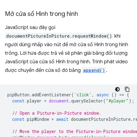
Mở cửa sổ Hình trong hình
JavaScript sau đây gọi
documentPictureInPicture.requestWindow()
khi
người dùng nhấp vào nút để mở cửa sổ Hình trong hình
trống. Lời hứa được trả về sẽ phân giải bằng đối tượng
JavaScript của cửa sổ Hình trong hình. Trình phát video
được chuyển đến cửa sổ đó bằng
append()
.
pipButton
.
addEventListener
(
'click'
,
async
()
=
>
{
const
player
=
document
.
querySelector
(
"#player"
);
// Open a Picture-in-Picture window.
const
pipWindow
=
await
documentPictureInPicture
.
r
// Move the player to the Picture-in-Picture windo