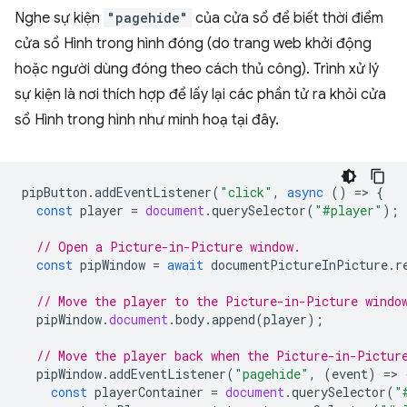
Nghe sự kiện
"pagehide"
của cửa sổ để biết thời điểm
cửa sổ Hình trong hình đóng (do trang web khởi động
hoặc người dùng đóng theo cách thủ công). Trình xử lý
sự kiện là nơi thích hợp để lấy lại các phần tử ra khỏi cửa
sổ Hình trong hình như minh hoạ tại đây.
pipButton
.
addEventListener
(
"click"
,
async
()
=
>
{
const
player
=
document
.
querySelector
(
"#player"
);
// Open a Picture-in-Picture window.
const
pipWindow
=
await
documentPictureInPicture
.
r
// Move the player to the Picture-in-Picture windo
pipWindow
.
document
.
body
.
append
(
player
);
// Move the player back when the Picture-in-Pictur
pipWindow
.
addEventListener
(
"pagehide"
,
(
event
)
=
>
const
playerContainer
=
document
.
querySelector
(
"