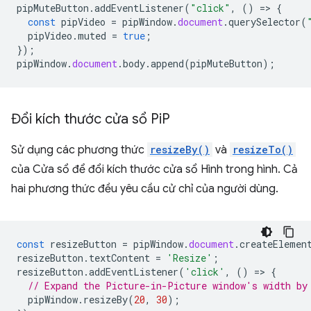
pipMuteButton
.
addEventListener
(
"click"
,
()
=
>
{
const
pipVideo
=
pipWindow
.
document
.
querySelector
(
pipVideo
.
muted
=
true
;
});
pipWindow
.
document
.
body
.
append
(
pipMuteButton
);
Đổi kích thước cửa sổ Pi
P
Sử dụng các phương thức
resizeBy()
và
resizeTo()
của Cửa sổ để đổi kích thước cửa sổ Hình trong hình. Cả
hai phương thức đều yêu cầu cử chỉ của người dùng.
const
resizeButton
=
pipWindow
.
document
.
createElemen
resizeButton
.
textContent
=
'Resize'
;
resizeButton
.
addEventListener
(
'click'
,
()
=
>
{
// Expand the Picture-in-Picture window's width by
pipWindow
.
resizeBy
(
20
,
30
);