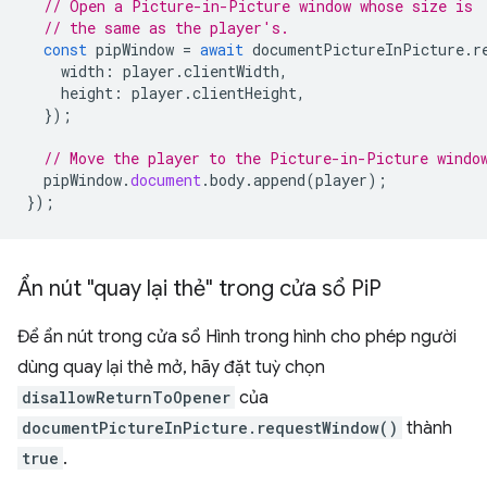
// Open a Picture-in-Picture window whose size is
// the same as the player's.
const
pipWindow
=
await
documentPictureInPicture
.
r
width
:
player
.
clientWidth
,
height
:
player
.
clientHeight
,
});
// Move the player to the Picture-in-Picture windo
pipWindow
.
document
.
body
.
append
(
player
);
});
Ẩn nút "quay lại thẻ" trong cửa sổ Pi
P
Để ẩn nút trong cửa sổ Hình trong hình cho phép người
dùng quay lại thẻ mở, hãy đặt tuỳ chọn
disallowReturnToOpener
của
documentPictureInPicture.requestWindow()
thành
true
.