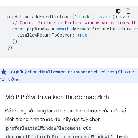
pipButton
.
addEventListener
(
"click"
,
async
()
=
>
{
// Open a Picture-in-Picture window which hides th
const
pipWindow
=
await
documentPictureInPicture
.
r
disallowReturnToOpener
:
true
,
});
});
Lưu ý:
Tuỳ chọn
chỉ có trong Chrome
disallowReturnToOpener
124 trở lên.
Mở Pi
P ở vị trí và kích thước mặc định
Để không sử dụng lại vị trí hoặc kích thước của cửa sổ
Hình trong hình trước đó, hãy đặt tuỳ chọn
preferInitialWindowPlacement
của
documentPictureInPicture.requestWindow()
thành