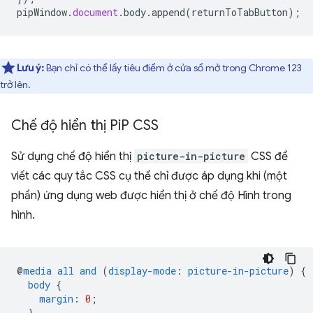
pipWindow
.
document
.
body
.
append
(
returnToTabButton
);
Lưu ý:
Bạn chỉ có thể lấy tiêu điểm ở cửa sổ mở trong Chrome 123
trở lên.
Chế độ hiển thị Pi
P CSS
Sử dụng chế độ hiển thị
picture-in-picture
CSS để
viết các quy tắc CSS cụ thể chỉ được áp dụng khi (một
phần) ứng dụng web được hiển thị ở chế độ Hình trong
hình.
@
media
all
and
(
display-mode
:
picture-in-picture
)
{
body
{
margin
:
0
;
}