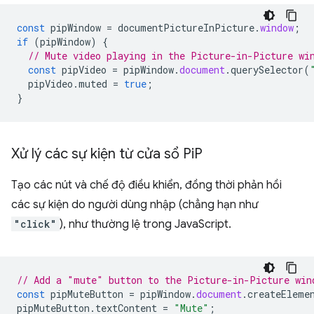
const
pipWindow
=
documentPictureInPicture
.
window
;
if
(
pipWindow
)
{
// Mute video playing in the Picture-in-Picture wi
const
pipVideo
=
pipWindow
.
document
.
querySelector
(
pipVideo
.
muted
=
true
;
}
Xử lý các sự kiện từ cửa sổ Pi
P
Tạo các nút và chế độ điều khiển, đồng thời phản hồi
các sự kiện do người dùng nhập (chẳng hạn như
"click"
), như thường lệ trong JavaScript.
// Add a "mute" button to the Picture-in-Picture win
const
pipMuteButton
=
pipWindow
.
document
.
createEleme
pipMuteButton
.
textContent
=
"Mute"
;