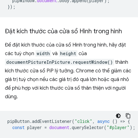
pipWindow
.
document
.
body
.
append
(
player
);
});
Đặt kích thước của cửa sổ Hình trong hình
Để đặt kích thước của cửa sổ Hình trong hình, hãy đặt
các tuỳ chọn
width
và
height
của
documentPictureInPicture.requestWindow()
thành
kích thước cửa sổ PiP lý tưởng. Chrome có thể giảm các
giá trị tuỳ chọn nếu các giá trị đó quá lớn hoặc quá nhỏ
để phù hợp với kích thước cửa sổ thân thiện với người
dùng.
pipButton
.
addEventListener
(
"click"
,
async
()
=
>
{
const
player
=
document
.
querySelector
(
"#player"
);