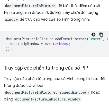
documentPictureInPicture
để biết thời điểm cửa sổ
Hình trong hình được mở. Sự kiện này chứa đối tượng
window
để truy cập vào cửa sổ Hình trong hình.
documentPictureInPicture
.
addEventListener
(
"enter"
,
(
const
pipWindow
=
event
.
window
;
});
Truy cập các phần tử trong cửa sổ Pi
P
Truy cập các phần tử trong cửa sổ Hình trong hình từ đối
tượng được trả về bởi
documentPictureInPicture.requestWindow()
hoặc
bằng
documentPictureInPicture.window
.