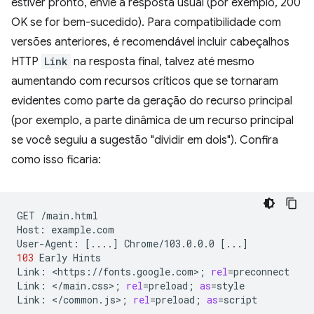
estiver pronto, envie a resposta usual (por exemplo, 200
OK se for bem-sucedido). Para compatibilidade com
versões anteriores, é recomendável incluir cabeçalhos
HTTP
Link
na resposta final, talvez até mesmo
aumentando com recursos críticos que se tornaram
evidentes como parte da geração do recurso principal
(por exemplo, a parte dinâmica de um recurso principal
se você seguiu a sugestão "dividir em dois"). Confira
como isso ficaria:
GET
/main.html

Host:
example.com

User-Agent:
[
....
]
Chrome/103.0.0.0
[
...
]
103
Early
Hints

Link:
<https://fonts.google.com>
;
rel
=
preconnect

Link:
</main.css>
;
rel
=
preload
;
as
=
style

Link:
</common.js>
;
rel
=
preload
;
as
=