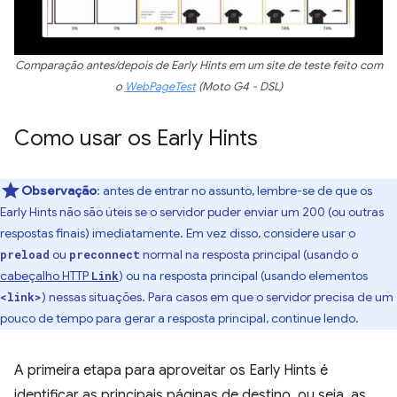
Comparação antes/depois de Early Hints em um site de teste feito com
o
WebPageTest
(Moto G4 - DSL)
Como usar os Early Hints
Observação
:
antes de entrar no assunto, lembre-se de que os
Early Hints não são úteis se o servidor puder enviar um 200 (ou outras
respostas finais) imediatamente. Em vez disso, considere usar o
ou
normal na resposta principal (usando o
preload
preconnect
cabeçalho HTTP
) ou na resposta principal (usando elementos
Link
) nessas situações. Para casos em que o servidor precisa de um
<link>
pouco de tempo para gerar a resposta principal, continue lendo.
A primeira etapa para aproveitar os Early Hints é
identificar as principais páginas de destino, ou seja, as