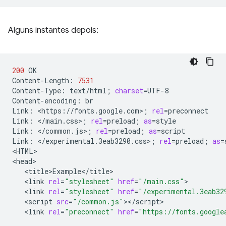
Alguns instantes depois:
200
OK

Content-Length:
7531
Content-Type:
text/html
;
charset
=
UTF-8

Content-encoding:
br

Link:
<https://fonts.google.com>
;
rel
=
preconnect

Link:
</main.css>
;
rel
=
preload
;
as
=
style

Link:
</common.js>
;
rel
=
preload
;
as
=
script

Link:
</experimental.3eab3290.css>
;
rel
=
preload
;
as
=
<HTML>

<link
rel
=
"stylesheet"
href
=
"/main.css"
<link
rel
=
"stylesheet"
href
=
"/experimental.3eab32
<script
src
=
"/common.js"
<link
rel
=
"preconnect"
href
=
"https://fonts.google