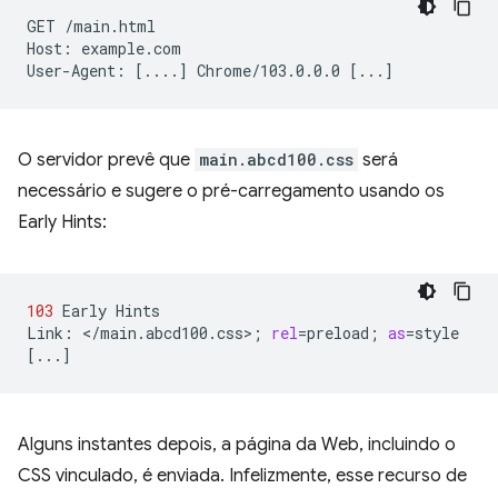
GET
/main.html

Host:
example.com

User-Agent:
[
....
]
Chrome/103.0.0.0
[
...
]
O servidor prevê que
main.abcd100.css
será
necessário e sugere o pré-carregamento usando os
Early Hints:
103
Early
Hints

Link:
</main.abcd100.css>
;
rel
=
preload
;
as
=
[
...
]
Alguns instantes depois, a página da Web, incluindo o
CSS vinculado, é enviada. Infelizmente, esse recurso de