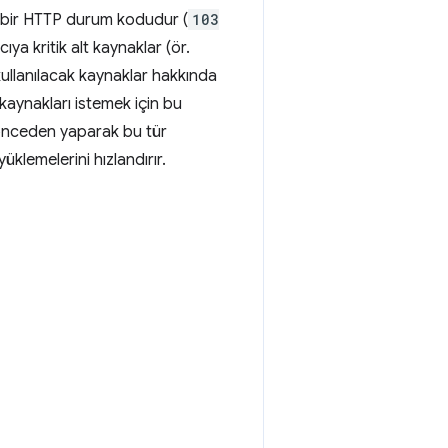
an bir HTTP durum kodudur (
103
a kritik alt kaynaklar (ör.
 kullanılacak kaynaklar hakkında
 kaynakları istemek için bu
ri önceden yaparak bu tür
lemelerini hızlandırır.