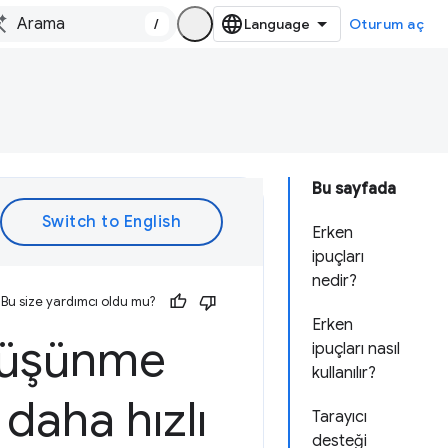
/
Oturum aç
Bu sayfada
Erken
ipuçları
nedir?
Bu size yardımcı oldu mu?
Erken
 düşünme
ipuçları nasıl
kullanılır?
daha hızlı
Tarayıcı
desteği