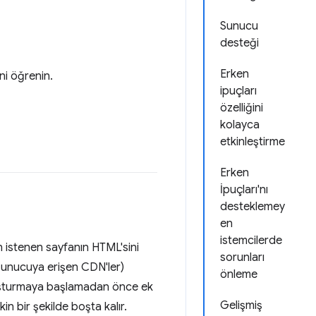
Sunucu
desteği
Erken
ini öğrenin.
ipuçları
özelliğini
kolayca
etkinleştirme
Erken
İpuçları'nı
desteklemey
en
istemcilerde
 istenen sayfanın HTML'sini
sorunları
 sunucuya erişen CDN'ler)
önleme
luşturmaya başlamadan önce ek
Gelişmiş
n bir şekilde boşta kalır.