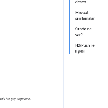
desen
Mevcut
sınırlamalar
Sırada ne
var?
H2/Push ile
ilişkisi
aki her şey engellenir.