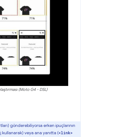
şılaştırması (Moto G4 - DSL)
arı) gönderebiliyorsa erken ipuçlarının
i
kullanarak) veya ana yanıtta (
<link>