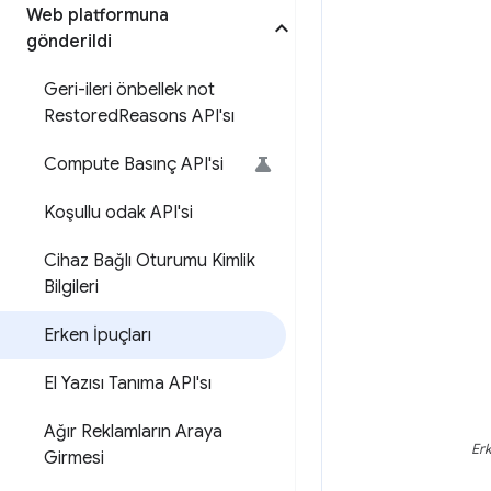
Web platformuna
gönderildi
Geri-ileri önbellek not
Restored
Reasons API'sı
Compute Basınç API'si
Koşullu odak API'si
Cihaz Bağlı Oturumu Kimlik
Bilgileri
Erken İpuçları
El Yazısı Tanıma API'sı
Ağır Reklamların Araya
Erk
Girmesi