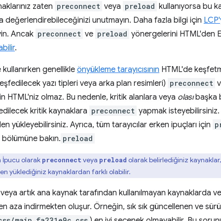
naklarınız zaten
preconnect
veya
preload
kullanıyorsa bu ka
 değerlendirebileceğinizi unutmayın. Daha fazla bilgi için
LCP'
yin. Ancak
preconnect
ve
preload
yönergelerini HTML'den E
ilir
.
kullanırken genellikle
önyükleme tarayıcısının
HTML'de keşfetme
fedilecek yazı tipleri veya arka plan resimleri)
preconnect
v
çin HTML'niz olmaz. Bu nedenle, kritik alanlara veya
olası
başka 
edilecek kritik kaynaklara
preconnect
yapmak isteyebilirsiniz
en yükleyebilirsiniz. Ayrıca, tüm tarayıcılar erken ipuçları için
p
bölümüne bakın.
preload
 İpucu olarak
veya
olarak belirlediğiniz kaynakla
preconnect
preload
n yüklediğiniz kaynaklardan farklı olabilir.
ki veya artık ana kaynak tarafından kullanılmayan kaynaklarda v
 en aza indirmekten oluşur. Örneğin, sık sık güncellenen ve sürü
css/main.fa231e9c.css
) en iyi seçenek olmayabilir. Bu sorun