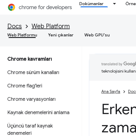
Dokümanlar
Örne
Docs
Web Platform
Web Platformu
Yeni çıkanlar
Web GPU'su
Chrome kavramları
teknolojisini kullan
Chrome sürüm kanalları
Chrome flag'leri
Ana Sayfa
Doc
Chrome varyasyonları
Erken
Kaynak denemelerini anlama
zaman
Üçüncü taraf kaynak
denemeleri