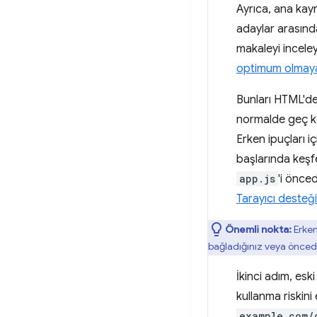
Ayrıca, ana kay
adaylar arasında
makaleyi incele
optimum olmayab
Bunları HTML'de 
normalde geç keş
Erken ipuçları i
başlarında keşf
app.js
'i önced
Tarayıcı desteği
Önemli nokta:
Erken
bağladığınız veya öncede
İkinci adım, es
kullanma riskini
example.com/