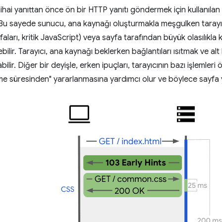
 nihai yanıttan önce ön bir HTTP yanıtı göndermek için kullanıl
 Bu sayede sunucu, ana kaynağı oluşturmakla meşgulken tarayıcıy
yfaları, kritik JavaScript) veya sayfa tarafından büyük olasılıkla
bilir. Tarayıcı, ana kaynağı beklerken bağlantıları ısıtmak ve alt
abilir. Diğer bir deyişle, erken ipuçları, tarayıcının bazı işlemle
 süresinden" yararlanmasına yardımcı olur ve böylece sayfa yük