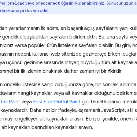
rmal
veya
öğesini kullanabilirsiniz. Sunucunuzun a
preload
preconnect
arda okumaya devam edin.
an yararlanmanın ilk adımı, en başarılı açılış sayfalarını yani kull
e genellikle başladıkları sayfaları belirlemektir. Bu, ana sayfa v
nıcınız varsa popüler ürün listeleme sayfaları olabilir. Bu giriş 
sının nedeni, kullanıcı web sitenizde gezindikçe Erken İpuçları'n
 veya üçüncü gezinme sırasında ihtiyaç duyduğu tüm alt kaynakla
mmel bir ilk izlenim bırakmak da her zaman iyi bir fikirdir.
nın öncelikli listesine sahip olduğunuza göre, bir sonraki adımd
i adayların hangi kaynaklar veya alt kaynaklar olduğunu belirlemen
ful Paint
veya
First Contentful Paint
gibi temel kullanıcı metri
 kaynaklardır. Daha net bir ifadeyle, eşzamanlı JavaScript, stil 
şturmayı engelleyen alt kaynakları arayın. Benzer şekilde, önemli 
alt kaynakları barındıran kaynakları arayın.