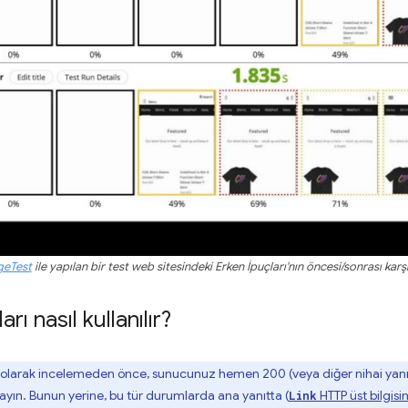
eTest
ile yapılan bir test web sitesindeki Erken İpuçları'nın öncesi/sonrası kar
rı nasıl kullanılır?
ı olarak incelemeden önce, sunucunuz hemen 200 (veya diğer nihai yanıtl
ayın. Bunun yerine, bu tür durumlarda ana yanıtta (
HTTP üst bilgisin
Link