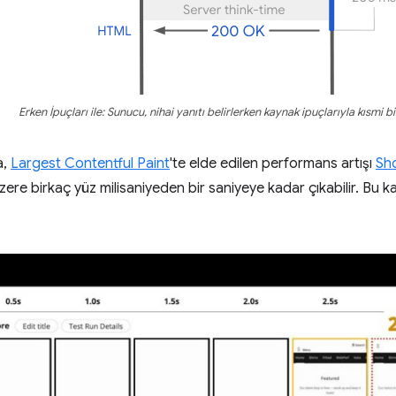
Erken İpuçları ile: Sunucu, nihai yanıtı belirlerken kaynak ipuçlarıyla kısmi bi
a,
Largest Contentful Paint
'te elde edilen performans artışı
Sh
zere birkaç yüz milisaniyeden bir saniyeye kadar çıkabilir. Bu 