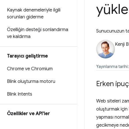
yükle
Kaynak denemeleriyle ilgili
sorunları giderme
Özelliğin desteği sonlandırma
Sunucunuzun tara
ve kaldırma
Kenji 
Tarayıcı geliştirme
Yayınlanma tarihi
Chrome ve Chromium
Blink oluşturma motoru
Erken ipuç
Blink Intents
Web siteleri za
oluşturmak için
Özellikler ve API'ler
yapması normald
gecikmeye neden 