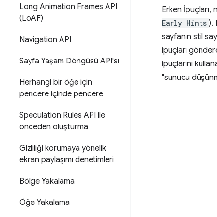
Long Animation Frames API
Erken İpuçları,
(Lo
AF)
Early Hints
).
sayfanın stil sa
Navigation API
ipuçları göndere
Sayfa Yaşam Döngüsü API'sı
ipuçlarını kullan
"sunucu düşünme
Herhangi bir öğe için
pencere içinde pencere
Speculation Rules API ile
önceden oluşturma
Gizliliği korumaya yönelik
ekran paylaşımı denetimleri
Bölge Yakalama
Öğe Yakalama