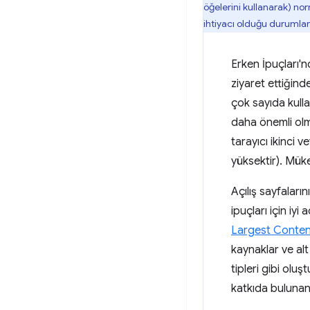
öğelerini kullanarak) no
ihtiyacı olduğu duruml
Erken İpuçları'nd
ziyaret ettiğind
çok sayıda kulla
daha önemli olma
tarayıcı ikinci
yüksektir). Müke
Açılış sayfaları
ipuçları için iy
Largest Content
kaynaklar ve alt
tipleri gibi olu
katkıda bulunan 