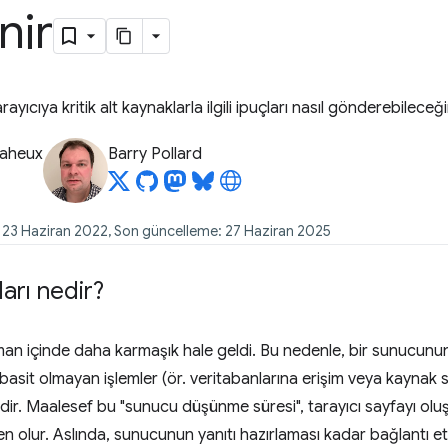
nir
yıcıya kritik alt kaynaklarla ilgili ipuçları nasıl gönderebileceğ
Baheux
Barry Pollard
: 23 Haziran 2022, Son güncelleme: 27 Haziran 2025
ları nedir?
man içinde daha karmaşık hale geldi. Bu nedenle, bir sunucunun
 basit olmayan işlemler (ör. veritabanlarına erişim veya kaynak
ir. Maalesef bu "sunucu düşünme süresi", tarayıcı sayfayı o
olur. Aslında, sunucunun yanıtı hazırlaması kadar bağlantı etki