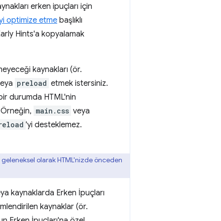
ynakları erken ipuçları için
yi optimize etme
başlıklı
arly Hints'a kopyalamak
yeceği kaynakları (ör.
eya
preload
etmek istersiniz.
bir durumda HTML'nin
. Örneğin,
main.css
veya
reload
'yi desteklemez.
r, geleneksel olarak HTML'nizde önceden
eya kaynaklarda Erken İpuçları
mlendirilen kaynaklar (ör.
un Erken İpuçları'na özel