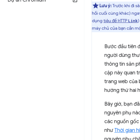
Dự án Chromium
Lưu ý:
Trước khi đi s
hồi cuối cùng khác) nga
dụng
tiêu đề HTTP
)
Link
máy chủ của bạn cần một 
Bước đầu tiên đ
người dùng thườ
thông tin sản 
cập này quan tr
trang web của b
hướng thứ hai h
Bây giờ, bạn đã
nguyên phụ nào
các nguồn gốc 
như
Thời gian h
nguyên phụ chặ