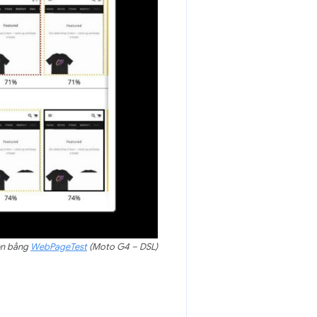
iện bằng
WebPageTest
(Moto G4 – DSL)