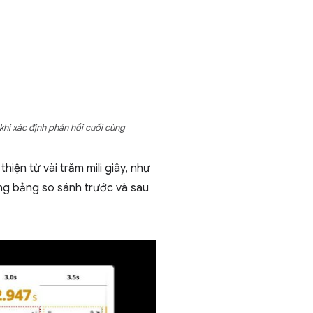
khi xác định phản hồi cuối cùng
thiện từ vài trăm mili giây, như
ng bảng so sánh trước và sau