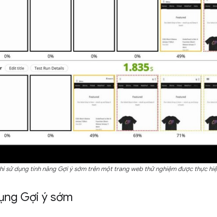
khi sử dụng tính năng Gợi ý sớm trên một trang web thử nghiệm được thực h
ụng Gợi ý sớm