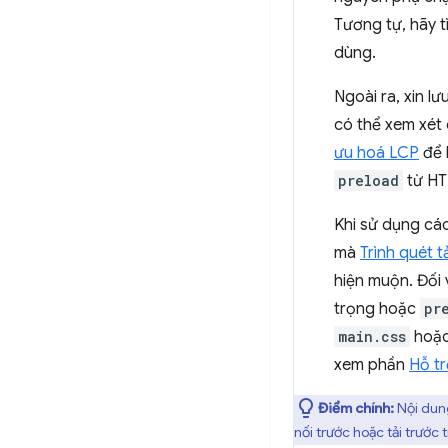
Tương tự, hãy t
dùng.
Ngoài ra, xin l
có thể xem xét
ưu hoá LCP
để 
preload
từ HT
Khi sử dụng cá
mà
Trình quét t
hiện muộn. Đối
trọng hoặc
pr
main.css
hoặ
xem phần
Hỗ tr
Điểm chính:
Nội dun
nối trước hoặc tải trước