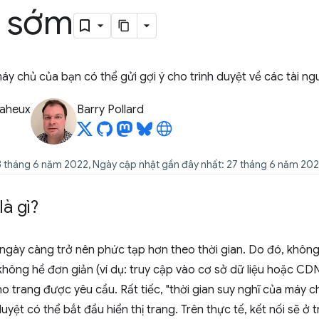
ý sớm
áy chủ của bạn có thể gửi gợi ý cho trình duyệt về các tài n
Baheux
Barry Pollard
3 tháng 6 năm 2022, Ngày cập nhật gần đây nhất: 27 tháng 6 năm 20
là gì?
gày càng trở nên phức tạp hơn theo thời gian. Do đó, không 
không hề đơn giản (ví dụ: truy cập vào cơ sở dữ liệu hoặc CD
 trang được yêu cầu. Rất tiếc, "thời gian suy nghĩ của máy c
duyệt có thể bắt đầu hiển thị trang. Trên thực tế, kết nối sẽ ở