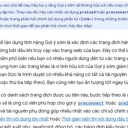
âu vào chủ đề này, hãy lưu ý rằng Gợi ý sớm sẽ không hữu ích nếu máy c
y lập tức. Thay vào đó, hãy cân nhắc sử dụng
hoặc
preload
preconnec
 hoặc trong phản hồi chính (sử dụng phần tử
) trong những trườn
<link>
chút thời gian để tạo phản hồi chính, hãy đọc tiếp!
ể tận dụng tính năng Gợi ý sớm là xác định các trang đích hà
ng bắt đầu khi truy cập vào trang web của bạn. Đây có thể l
phẩm phổ biến nếu bạn có nhiều người dùng đến từ các trang 
ọng hơn các trang khác là vì tính hữu ích của Gợi ý sớm giảm 
ạn (tức là trình duyệt có nhiều khả năng có tất cả tài nguyên 
oặc thứ ba tiếp theo). Bạn cũng nên tạo ấn tượng tốt ngay t
 có danh sách trang đích được ưu tiên này, bước tiếp theo là
 sẽ là ứng cử viên phù hợp cho gợi ý
preconnect
hoặc
pre
và tài nguyên phụ đóng góp nhiều nhất vào các chỉ số chính
iển thị nội dung lớn nhất
hoặc
Thời gian hiển thị nội dung đầu t
n kết xuất như JavaScript đồng bộ, các bảng định kiểu hoặc 