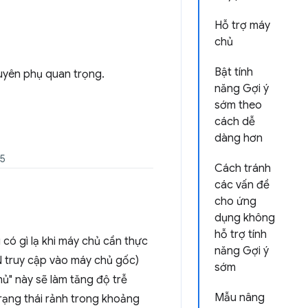
Hỗ trợ máy
chủ
Bật tính
guyên phụ quan trọng.
năng Gợi ý
sớm theo
cách dễ
dàng hơn
25
Cách tránh
các vấn đề
cho ứng
dụng không
hỗ trợ tính
có gì lạ khi máy chủ cần thực
năng Gợi ý
N truy cập vào máy chủ gốc)
sớm
hủ" này sẽ làm tăng độ trễ
Mẫu nâng
 trạng thái rảnh trong khoảng