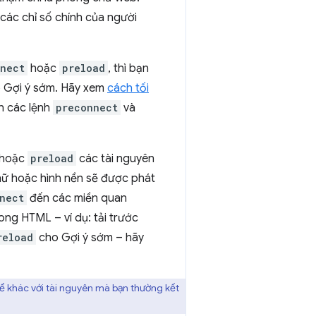
các chỉ số chính của người
nect
hoặc
preload
, thì bạn
o Gợi ý sớm. Hãy xem
cách tối
ần các lệnh
preconnect
và
hoặc
preload
các tài nguyên
hữ hoặc hình nền sẽ được phát
nect
đến các miền quan
ng HTML – ví dụ: tải trước
reload
cho Gợi ý sớm – hãy
ể khác với tài nguyên mà bạn thường kết