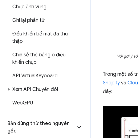
Chụp ảnh vùng
Ghi lại phần tử
Điều khiển bề mặt đã thu
thập
Chia sẻ thẻ bằng ô điều
Với gợi ý s
khiển chụp
Trong một số t
API Virtual
Keyboard
Shopify
và
Clou
Xem API Chuyển đổi
đây:
Web
GPU
Bản dùng thử theo nguyên
gốc