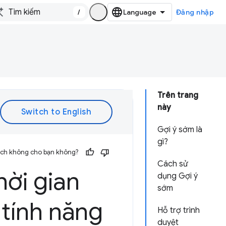
/
Đăng nhập
Trên trang
này
Gợi ý sớm là
gì?
 ích không cho bạn không?
Cách sử
hời gian
dụng Gợi ý
sớm
 tính năng
Hỗ trợ trình
duyệt