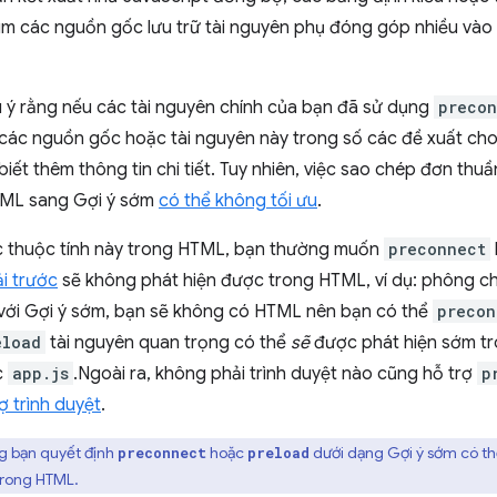
ìm các nguồn gốc lưu trữ tài nguyên phụ đóng góp nhiều vào 
ưu ý rằng nếu các tài nguyên chính của bạn đã sử dụng
precon
 các nguồn gốc hoặc tài nguyên này trong số các đề xuất ch
biết thêm thông tin chi tiết. Tuy nhiên, việc sao chép đơn thu
ML sang Gợi ý sớm
có thể không tối ưu
.
c thuộc tính này trong HTML, bạn thường muốn
preconnect
ải trước
sẽ không phát hiện được trong HTML, ví dụ: phông c
 với Gợi ý sớm, bạn sẽ không có HTML nên bạn có thể
precon
eload
tài nguyên quan trọng có thể
sẽ
được phát hiện sớm tro
c
app.js
.Ngoài ra, không phải trình duyệt nào cũng hỗ trợ
p
ợ trình duyệt
.
g bạn quyết định
hoặc
dưới dạng Gợi ý sớm có th
preconnect
preload
 trong HTML.