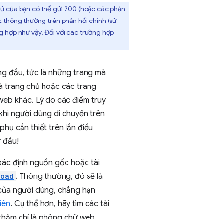
hủ của bạn có thể gửi 200 (hoặc các phản
thông thường trên phản hồi chính (sử
t
g hợp như vậy. Đối với các trường hợp
ng đầu, tức là những trang mà
à trang chủ hoặc các trang
web khác. Lý do các điểm truy
khi người dùng di chuyển trên
phụ cần thiết trên lần điều
ừ đầu!
 xác định nguồn gốc hoặc tài
load
. Thông thường, đó sẽ là
 của người dùng, chẳng hạn
iên
. Cụ thể hơn, hãy tìm các tài
thậm chí là phông chữ web.