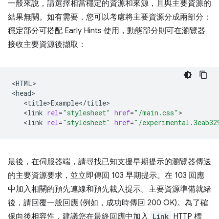
一般來說，請選擇相當穩定的資源和來源，且與主要資源的
結果無關。如有需要，您可以考慮將主要資源分成兩部分：
穩定部分可搭配 Early Hints 使用，動態部分則可在瀏覽器
接收主要資源後擷取：
<HTML>

<link
rel
=
"stylesheet"
href
=
"/main.css"
<link
rel
=
"stylesheet"
href
=
"/experimental.3eab32
最後，在伺服器端，請尋找已知支援早期提示的瀏覽器傳送
的主要資源要求，並立即傳回 103 早期提示。在 103 回應
中加入相關的預先連線和預先載入提示。主要資源準備就緒
後，請回覆一般回應 (例如，成功時傳回 200 OK)。為了確
保向後相容性，建議您在最終回應中加入
Link
HTTP 標