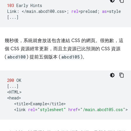
103
Early
Hints

Link:
</main.abcd100.css>
;
rel
=
preload
;
as
=
[
...
]
幾秒後，系統就會放送包含連結 CSS 的網頁。很抱歉，這
個 CSS 資源經常更新，而且主資源已比預測的 CSS 資源
(
abcd100
) 提前五個版本 (
abcd105
)。
200
[
...
]
<HTML>

<link
rel
=
"stylesheet"
href
=
"/main.abcd105.css"