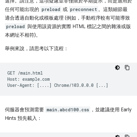
選擇。請注意，這項疑慮並非僅限於早期提示，而是適用於
任何可能出現的
preload
或
preconnect
。這類細節最
適合透過自動化或模板處理 (例如，手動程序較有可能導致
preload
與使用該資源的實際 HTML 標記之間的雜湊或版
本網址不相符)。
舉例來說，請思考以下流程：
GET
/main.html

Host:
example.com

User-Agent:
[
....
]
Chrome/103.0.0.0
[
...
]
伺服器會預測需要
main.abcd100.css
，並建議使用 Early
Hints 預先載入：