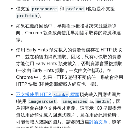
僅支援
preconnect
和
preload
(也就是不支援
prefetch
)。
如果在最終回應中，早期提示後接著跨來源重新導
向，Chrome 就會放棄使用早期提示取得的資源和連
線。
使用 Early Hints 預先載入的資源會儲存在 HTTP 快取
中，並在稍後由網頁擷取。因此，只有可快取的資源
才能使用 Early Hints 預先載入，否則資源會重複擷取
(一次由 Early Hints 擷取，一次由文件擷取)。在
Chrome 中，如果 HTTPS 憑證不受信任，系統會停用
HTTP 快取 (即使您繼續載入網頁也一樣)。
不支援使用 HTTP
<link>
標頭
預先載入回應式圖片
(使用
imagesrcset
、
imagesizes
或
media
)，因
為視區會在建立文件後才定義。這表示 103 早期提示
無法用於預先載入回應式圖片，且在用於此用途時，
可能會載入錯誤的圖片。請參閱這篇
討論文章
，瞭解