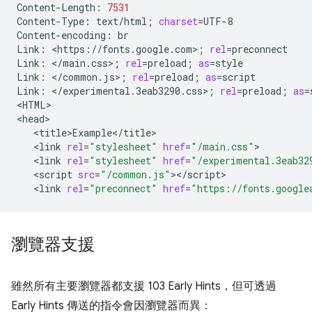
Content-Length:
7531
Content-Type:
text/html
;
charset
=
UTF-8

Content-encoding:
br

Link:
<https://fonts.google.com>
;
rel
=
preconnect

Link:
</main.css>
;
rel
=
preload
;
as
=
style

Link:
</common.js>
;
rel
=
preload
;
as
=
script

Link:
</experimental.3eab3290.css>
;
rel
=
preload
;
as
=
<HTML>

<link
rel
=
"stylesheet"
href
=
"/main.css"
<link
rel
=
"stylesheet"
href
=
"/experimental.3eab32
<script
src
=
"/common.js"
<link
rel
=
"preconnect"
href
=
"https://fonts.google
瀏覽器支援
雖然所有主要瀏覽器都支援 103 Early Hints，但可透過
Early Hints 傳送的指令會因瀏覽器而異：