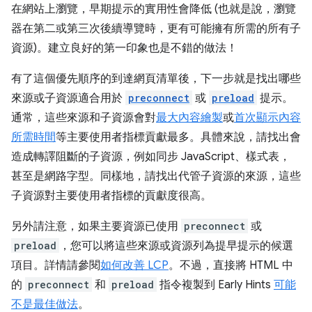
在網站上瀏覽，早期提示的實用性會降低 (也就是說，瀏覽
器在第二或第三次後續導覽時，更有可能擁有所需的所有子
資源)。建立良好的第一印象也是不錯的做法！
有了這個優先順序的到達網頁清單後，下一步就是找出哪些
來源或子資源適合用於
preconnect
或
preload
提示。
通常，這些來源和子資源會對
最大內容繪製
或
首次顯示內容
所需時間
等主要使用者指標貢獻最多。具體來說，請找出會
造成轉譯阻斷的子資源，例如同步 JavaScript、樣式表，
甚至是網路字型。同樣地，請找出代管子資源的來源，這些
子資源對主要使用者指標的貢獻度很高。
另外請注意，如果主要資源已使用
preconnect
或
preload
，您可以將這些來源或資源列為提早提示的候選
項目。詳情請參閱
如何改善 LCP
。不過，直接將 HTML 中
的
preconnect
和
preload
指令複製到 Early Hints
可能
不是最佳做法
。