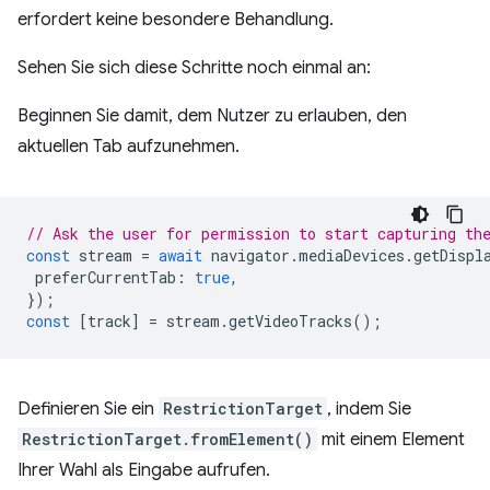
erfordert keine besondere Behandlung.
Sehen Sie sich diese Schritte noch einmal an:
Beginnen Sie damit, dem Nutzer zu erlauben, den
aktuellen Tab aufzunehmen.
// Ask the user for permission to start capturing th
const
stream
=
await
navigator
.
mediaDevices
.
getDispl
preferCurrentTab
:
true
,
});
const
[
track
]
=
stream
.
getVideoTracks
();
Definieren Sie ein
RestrictionTarget
, indem Sie
RestrictionTarget.fromElement()
mit einem Element
Ihrer Wahl als Eingabe aufrufen.