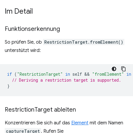
Im Detail
Funktionserkennung
So prüfen Sie, ob
RestrictionTarget.fromElement()
unterstützt wird:
if
(
"RestrictionTarget"
in
self
 && 
"fromElement"
in
// Deriving a restriction target is supported.
}
Restriction
Target ableiten
Konzentrieren Sie sich auf das
Element
mit dem Namen
captureTarget
. Rufen Sie