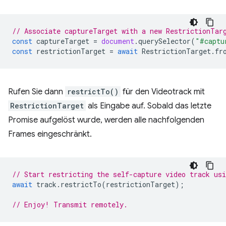
// Associate captureTarget with a new RestrictionTar
const
captureTarget
=
document
.
querySelector
(
"#captu
const
restrictionTarget
=
await
RestrictionTarget
.
fr
Rufen Sie dann
restrictTo()
für den Videotrack mit
RestrictionTarget
als Eingabe auf. Sobald das letzte
Promise aufgelöst wurde, werden alle nachfolgenden
Frames eingeschränkt.
// Start restricting the self-capture video track us
await
track
.
restrictTo
(
restrictionTarget
);
// Enjoy! Transmit remotely.