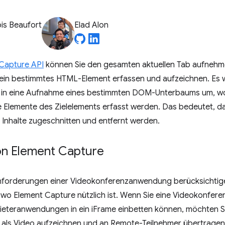
is Beaufort
Elad Alon
Capture API
können Sie den gesamten aktuellen Tab aufnehm
ein bestimmtes HTML-Element erfassen und aufzeichnen. Es 
in eine Aufnahme eines bestimmten DOM-Unterbaums um, wob
 Elemente des Zielelements erfasst werden. Das bedeutet, d
Inhalte zugeschnitten und entfernt werden.
von Element Capture
nforderungen einer Videokonferenzanwendung berücksichtige
, wo Element Capture nützlich ist. Wenn Sie eine Videokonfe
bieteranwendungen in ein iFrame einbetten können, möchten S
 als Video aufzeichnen und an Remote-Teilnehmer übertragen