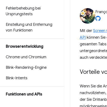
Fehlerbehebung bei
Franço
Ursprungstests
Einstellung und Entfernung
von Funktionen
Mit der
Screen 
API
können Sie 
gesamten Tabs 
Browserentwicklung
untergeordnete
Chrome und Chromium
auch verdeckte 
Blink-Rendering-Engine
Vorteile 
Blink-Intents
Wenn Sie die A
nachvollziehen
Funktionen und APIs
der Sie Drittan
möglicherweise