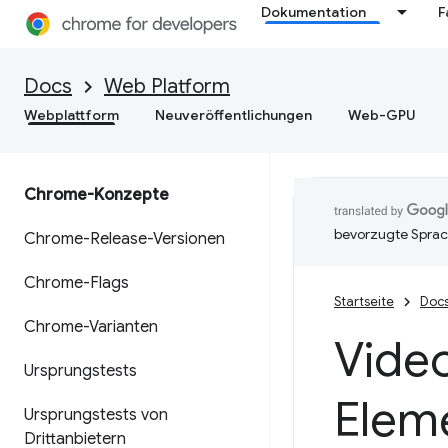
Dokumentation
F
Docs
Web Platform
Webplattform
Neuveröffentlichungen
Web-GPU
Chrome-Konzepte
bevorzugte Sprac
Chrome-Release-Versionen
Chrome-Flags
Startseite
Doc
Chrome-Varianten
Vide
Ursprungstests
Elem
Ursprungstests von
Drittanbietern