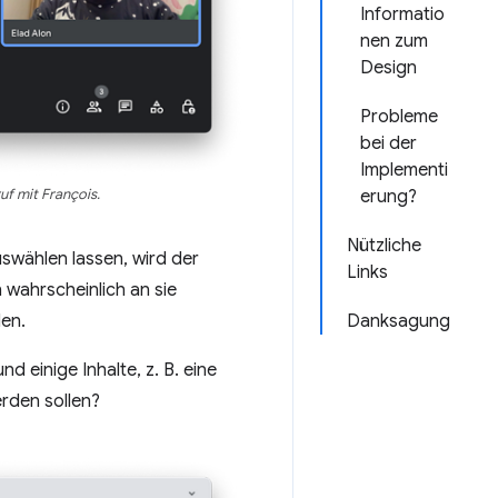
Informatio
nen zum
Design
Probleme
bei der
Implementi
f mit François.
erung?
Nützliche
swählen lassen, wird der
Links
wahrscheinlich an sie
en.
Danksagung
 einige Inhalte, z. B. eine
rden sollen?