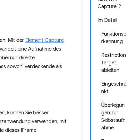
Capture“?
Im Detail
Funktionse
en. Mit der
Element Capture
rkennung
wandelt eine Aufnahme des
Restriction
ei nur direkte
Target
ass sowohl verdeckende als
ableiten
Eingeschrä
nkt
Überlegun
n, können Sie besser
gen zur
Selbstaufn
renzanwendung verwenden, mit
ahme
ie dieses iFrame
.