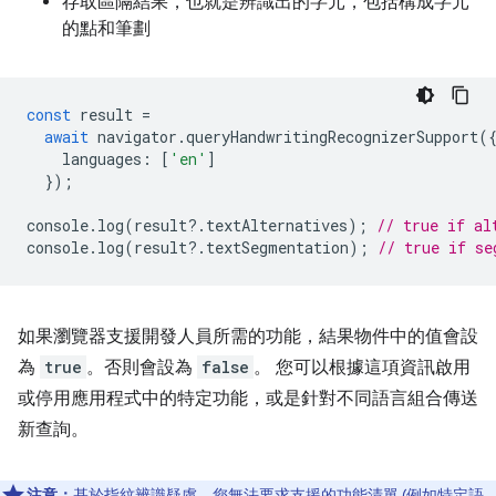
存取區隔結果，也就是辨識出的字元，包括構成字元
的點和筆劃
const
result
=
await
navigator
.
queryHandwritingRecognizerSupport
(
languages
:
[
'en'
]
});
console
.
log
(
result
?
.
textAlternatives
);
// true if al
console
.
log
(
result
?
.
textSegmentation
);
// true if se
如果瀏覽器支援開發人員所需的功能，結果物件中的值會設
為
true
。否則會設為
false
。 您可以根據這項資訊啟用
或停用應用程式中的特定功能，或是針對不同語言組合傳送
新查詢。
注意：
基於指紋辨識疑慮，您無法要求支援的功能清單 (例如特定語