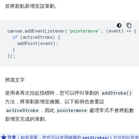
並將新點新增至該筆劃。
canvas
.
addEventListener
(
'pointermove'
,
(
event
)
=
>
{
if
(
activeStroke
)
{
addPoint
(
event
);
}
});
辨識文字
使用者再次抬起指標時，您可以呼叫筆劃的
addStroke()
方法，將筆劃新增至繪圖。以下範例也會重設
activeStroke
，因此
pointermove
處理常式不會將點數
新增至完成的筆劃。
注意：
如有需要，您也可以使用繪圖的
方法列出所有
getStrokes()