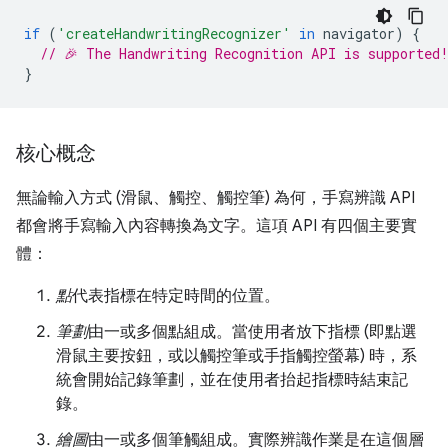
if
(
'createHandwritingRecognizer'
in
navigator
)
{
// 🎉 The Handwriting Recognition API is supported
}
核心概念
無論輸入方式 (滑鼠、觸控、觸控筆) 為何，手寫辨識 API
都會將手寫輸入內容轉換為文字。這項 API 有四個主要實
體：
點
代表指標在特定時間的位置。
筆劃
由一或多個點組成。當使用者放下指標 (即點選
滑鼠主要按鈕，或以觸控筆或手指觸控螢幕) 時，系
統會開始記錄筆劃，並在使用者抬起指標時結束記
錄。
繪圖
由一或多個筆觸組成。實際辨識作業是在這個層