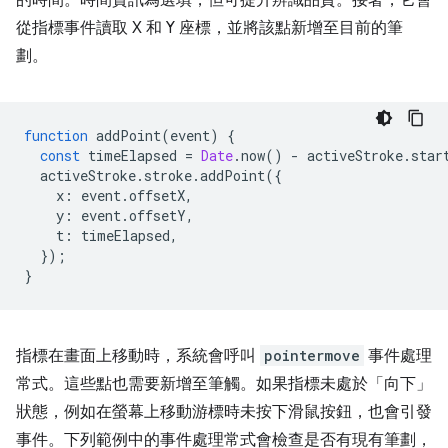
的時間。時間資訊為選填，但可提升辨識品質。接著，它會
從指標事件讀取 X 和 Y 座標，並將該點新增至目前的筆
劃。
function
addPoint
(
event
)
{
const
timeElapsed
=
Date
.
now
()
-
activeStroke
.
star
activeStroke
.
stroke
.
addPoint
({
x
:
event
.
offsetX
,
y
:
event
.
offsetY
,
t
:
timeElapsed
,
});
}
指標在畫面上移動時，系統會呼叫
pointermove
事件處理
常式。這些點也需要新增至筆觸。如果指標未處於「向下」
狀態，例如在螢幕上移動游標時未按下滑鼠按鈕，也會引發
事件。下列範例中的事件處理常式會檢查是否有現有筆劃，