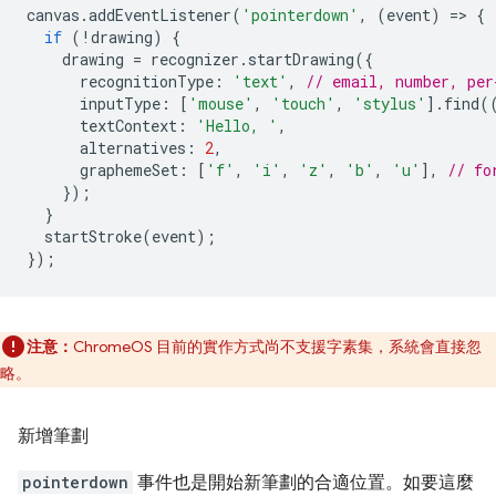
canvas
.
addEventListener
(
'pointerdown'
,
(
event
)
=
>
{
if
(
!
drawing
)
{
drawing
=
recognizer
.
startDrawing
({
recognitionType
:
'text'
,
// email, number, per
inputType
:
[
'mouse'
,
'touch'
,
'stylus'
].
find
(
textContext
:
'Hello, '
,
alternatives
:
2
,
graphemeSet
:
[
'f'
,
'i'
,
'z'
,
'b'
,
'u'
],
// fo
});
}
startStroke
(
event
);
});
注意：
ChromeOS 目前的實作方式尚不支援字素集，系統會直接忽
略。
新增筆劃
pointerdown
事件也是開始新筆劃的合適位置。如要這麼