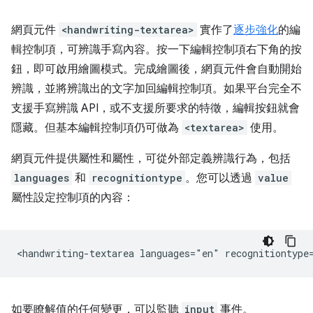
網頁元件
<handwriting-textarea>
實作了
逐步強化
的編
輯控制項，可辨識手寫內容。按一下編輯控制項右下角的按
鈕，即可啟用繪圖模式。完成繪圖後，網頁元件會自動開始
辨識，並將辨識出的文字加回編輯控制項。如果平台完全不
支援手寫辨識 API，或不支援所要求的特徵，編輯按鈕就會
隱藏。但基本編輯控制項仍可做為
<textarea>
使用。
網頁元件提供屬性和屬性，可從外部定義辨識行為，包括
languages
和
recognitiontype
。您可以透過
value
屬性設定控制項的內容：
如要瞭解值的任何變更，可以監聽
input
事件。