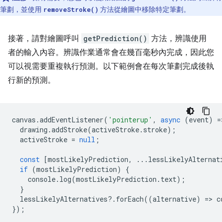
筆劃，並使用
方法從繪圖中移除特定筆劃。
removeStroke()
接著，請對繪圖呼叫
getPrediction()
方法，辨識使用
者的輸入內容。辨識作業通常會在幾百毫秒內完成，因此您
可以視需要重複執行預測。以下範例會在每次筆劃完成後執
行新的預測。
canvas
.
addEventListener
(
'pointerup'
,
async
(
event
)
=
drawing
.
addStroke
(
activeStroke
.
stroke
);
activeStroke
=
null
;
const
[
mostLikelyPrediction
,
...
lessLikelyAlternat
if
(
mostLikelyPrediction
)
{
console
.
log
(
mostLikelyPrediction
.
text
);
}
lessLikelyAlternatives
?
.
forEach
((
alternative
)
=
>
c
});