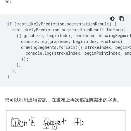
點。
if
(
mostLikelyPrediction
.
segmentationResult
)
{
mostLikelyPrediction
.
segmentationResult
.
forEach
(
({
grapheme
,
beginIndex
,
endIndex
,
drawingSegmen
console
.
log
(
grapheme
,
beginIndex
,
endIndex
);
drawingSegments
.
forEach
(({
strokeIndex
,
beginP
console
.
log
(
strokeIndex
,
beginPointIndex
,
en
});
},
);
}
您可以利用這項資訊，在畫布上再次追蹤辨識出的字素。