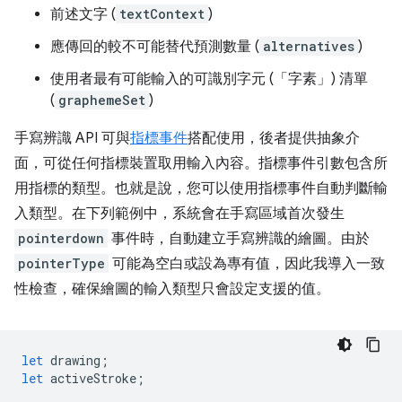
前述文字 (
textContext
)
應傳回的較不可能替代預測數量 (
alternatives
)
使用者最有可能輸入的可識別字元 (「字素」) 清單
(
graphemeSet
)
手寫辨識 API 可與
指標事件
搭配使用，後者提供抽象介
面，可從任何指標裝置取用輸入內容。指標事件引數包含所
用指標的類型。也就是說，您可以使用指標事件自動判斷輸
入類型。在下列範例中，系統會在手寫區域首次發生
pointerdown
事件時，自動建立手寫辨識的繪圖。由於
pointerType
可能為空白或設為專有值，因此我導入一致
性檢查，確保繪圖的輸入類型只會設定支援的值。
let
drawing
;
let
activeStroke
;