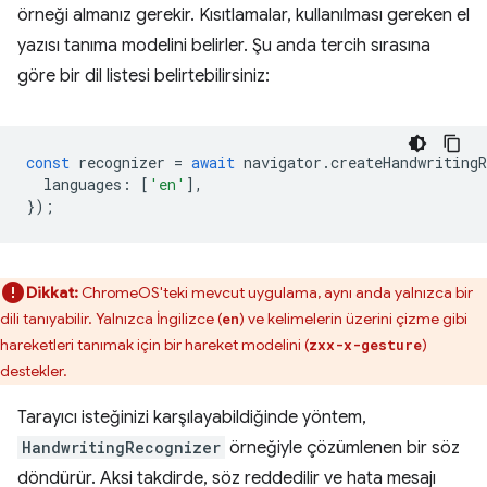
örneği almanız gerekir. Kısıtlamalar, kullanılması gereken el
yazısı tanıma modelini belirler. Şu anda tercih sırasına
göre bir dil listesi belirtebilirsiniz:
const
recognizer
=
await
navigator
.
createHandwritingR
languages
:
[
'en'
],
});
Dikkat:
ChromeOS'teki mevcut uygulama, aynı anda yalnızca bir
dili tanıyabilir. Yalnızca İngilizce (
) ve kelimelerin üzerini çizme gibi
en
hareketleri tanımak için bir hareket modelini (
)
zxx-x-gesture
destekler.
Tarayıcı isteğinizi karşılayabildiğinde yöntem,
HandwritingRecognizer
örneğiyle çözümlenen bir söz
döndürür. Aksi takdirde, söz reddedilir ve hata mesajı