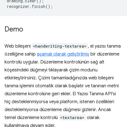
drawing
.
clear
();
recognizer
.
finish
();
Demo
Web bileşeni
<handwriting-textarea>
, el yazısı tanıma
özelliğine sahip
aşamalı olarak geliştirilmiş
bir düzenleme
kontrolü uygular. Düzenleme kontrolünün sağ alt
köşesindeki düğmeyi tıklayarak çizim modunu
etkinleştirirsiniz. Çizimi tamamladığınızda web bileşeni
tanıma işlemini otomatik olarak başlatır ve tanınan metni
düzenleme kontrolüne geri ekler. El Yazısı Tanıma API'si
hiç desteklenmiyorsa veya platform, istenen özellikleri
desteklemiyorsa düzenleme düğmesi gizlenir. Ancak
temel düzenleme kontrolü
<textarea>
olarak
kullanılmaya devam eder.