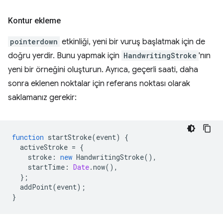
Kontur ekleme
pointerdown
etkinliği, yeni bir vuruş başlatmak için de
doğru yerdir. Bunu yapmak için
HandwritingStroke
'nın
yeni bir örneğini oluşturun. Ayrıca, geçerli saati, daha
sonra eklenen noktalar için referans noktası olarak
saklamanız gerekir:
function
startStroke
(
event
)
{
activeStroke
=
{
stroke
:
new
HandwritingStroke
(),
startTime
:
Date
.
now
(),
};
addPoint
(
event
);
}