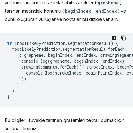
kullanıcı tarafından tanımlanabilir karakter (
grapheme
),
tanınan metindeki konumu (
beginIndex
,
endIndex
) ve
bunu oluşturan vuruşlar ve noktalar bu dizide yer alır.
if
(
mostLikelyPrediction
.
segmentationResult
)
{
mostLikelyPrediction
.
segmentationResult
.
forEach
(
({
grapheme
,
beginIndex
,
endIndex
,
drawingSegmen
console
.
log
(
grapheme
,
beginIndex
,
endIndex
);
drawingSegments
.
forEach
(({
strokeIndex
,
beginP
console
.
log
(
strokeIndex
,
beginPointIndex
,
en
});
},
);
}
Bu bilgileri, tuvalde tanınan grafemleri tekrar bulmak için
kullanabilirsiniz.