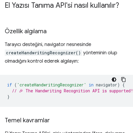
El Yazısı Tanıma API'si nasıl kullanılır?
Özellik algılama
Tarayıcı desteğini, navigator nesnesinde
createHandwritingRecognizer()
yönteminin olup
olmadığını kontrol ederek algılayın:
if
(
'createHandwritingRecognizer'
in
navigator
)
{
// 🎉 The Handwriting Recognition API is supported
}
Temel kavramlar