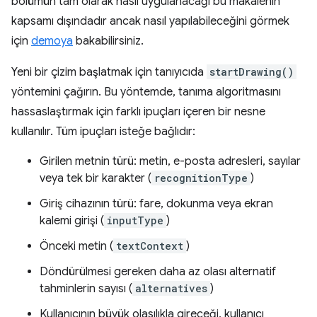
bölümün tam olarak nasıl uygulanacağı bu makalenin
kapsamı dışındadır ancak nasıl yapılabileceğini görmek
için
demoya
bakabilirsiniz.
Yeni bir çizim başlatmak için tanıyıcıda
startDrawing()
yöntemini çağırın. Bu yöntemde, tanıma algoritmasını
hassaslaştırmak için farklı ipuçları içeren bir nesne
kullanılır. Tüm ipuçları isteğe bağlıdır:
Girilen metnin türü: metin, e-posta adresleri, sayılar
veya tek bir karakter (
recognitionType
)
Giriş cihazının türü: fare, dokunma veya ekran
kalemi girişi (
inputType
)
Önceki metin (
textContext
)
Döndürülmesi gereken daha az olası alternatif
tahminlerin sayısı (
alternatives
)
Kullanıcının büyük olasılıkla gireceği, kullanıcı