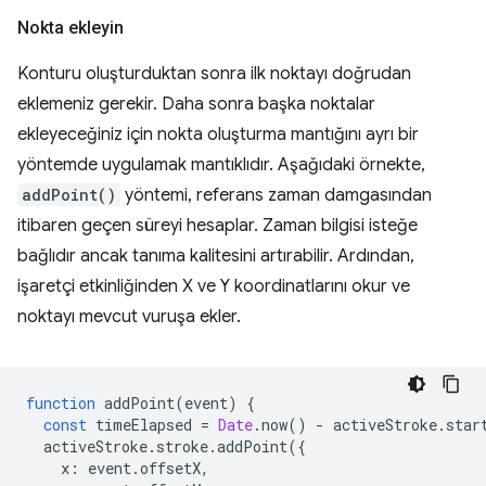
Nokta ekleyin
Konturu oluşturduktan sonra ilk noktayı doğrudan
eklemeniz gerekir. Daha sonra başka noktalar
ekleyeceğiniz için nokta oluşturma mantığını ayrı bir
yöntemde uygulamak mantıklıdır. Aşağıdaki örnekte,
addPoint()
yöntemi, referans zaman damgasından
itibaren geçen süreyi hesaplar. Zaman bilgisi isteğe
bağlıdır ancak tanıma kalitesini artırabilir. Ardından,
işaretçi etkinliğinden X ve Y koordinatlarını okur ve
noktayı mevcut vuruşa ekler.
function
addPoint
(
event
)
{
const
timeElapsed
=
Date
.
now
()
-
activeStroke
.
star
activeStroke
.
stroke
.
addPoint
({
x
:
event
.
offsetX
,