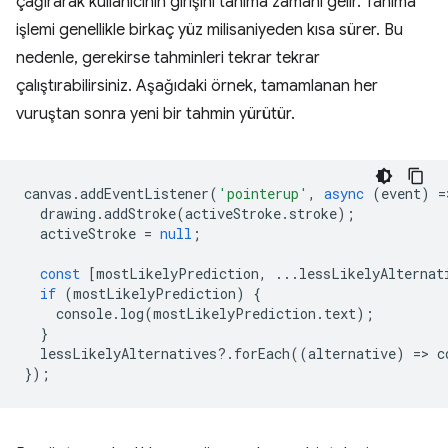
çağırarak kullanıcının girişini tanıma zamanı gelir. Tanıma
işlemi genellikle birkaç yüz milisaniyeden kısa sürer. Bu
nedenle, gerekirse tahminleri tekrar tekrar
çalıştırabilirsiniz. Aşağıdaki örnek, tamamlanan her
vuruştan sonra yeni bir tahmin yürütür.
canvas
.
addEventListener
(
'pointerup'
,
async
(
event
)
=
drawing
.
addStroke
(
activeStroke
.
stroke
);
activeStroke
=
null
;
const
[
mostLikelyPrediction
,
...
lessLikelyAlternat
if
(
mostLikelyPrediction
)
{
console
.
log
(
mostLikelyPrediction
.
text
);
}
lessLikelyAlternatives
?
.
forEach
((
alternative
)
=
>
c
});