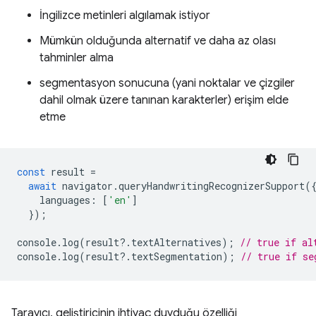
İngilizce metinleri algılamak istiyor
Mümkün olduğunda alternatif ve daha az olası
tahminler alma
segmentasyon sonucuna (yani noktalar ve çizgiler
dahil olmak üzere tanınan karakterler) erişim elde
etme
const
result
=
await
navigator
.
queryHandwritingRecognizerSupport
(
languages
:
[
'en'
]
});
console
.
log
(
result
?
.
textAlternatives
);
// true if al
console
.
log
(
result
?
.
textSegmentation
);
// true if se
Tarayıcı, geliştiricinin ihtiyaç duyduğu özelliği