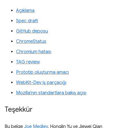
Açıklama
Spec draft
GitHub deposu
ChromeStatus
Chromium hatası
TAG review
Prototip oluşturma amacı
WebKit-Dev iş parçacığı
Mozilla'nın standartlara bakış açısı
Teşekkür
Bu belge
Joe Medley
, Honglin Yu ve Jiewei Qian