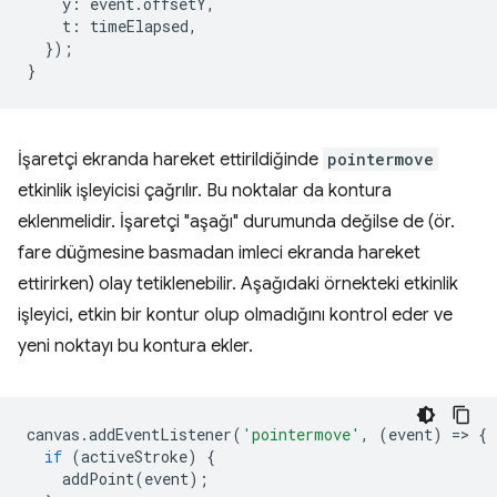
y
:
event
.
offsetY
,
t
:
timeElapsed
,
});
}
İşaretçi ekranda hareket ettirildiğinde
pointermove
etkinlik işleyicisi çağrılır. Bu noktalar da kontura
eklenmelidir. İşaretçi "aşağı" durumunda değilse de (ör.
fare düğmesine basmadan imleci ekranda hareket
ettirirken) olay tetiklenebilir. Aşağıdaki örnekteki etkinlik
işleyici, etkin bir kontur olup olmadığını kontrol eder ve
yeni noktayı bu kontura ekler.
canvas
.
addEventListener
(
'pointermove'
,
(
event
)
=
>
{
if
(
activeStroke
)
{
addPoint
(
event
);