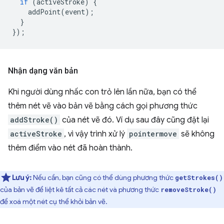
if
(
activeStroke
)
{
addPoint
(
event
);
}
});
Nhận dạng văn bản
Khi người dùng nhấc con trỏ lên lần nữa, bạn có thể
thêm nét vẽ vào bản vẽ bằng cách gọi phương thức
addStroke()
của nét vẽ đó. Ví dụ sau đây cũng đặt lại
activeStroke
, vì vậy trình xử lý
pointermove
sẽ không
thêm điểm vào nét đã hoàn thành.
Lưu ý:
Nếu cần, bạn cũng có thể dùng phương thức
getStrokes()
của bản vẽ để liệt kê tất cả các nét và phương thức
removeStroke()
để xoá một nét cụ thể khỏi bản vẽ.