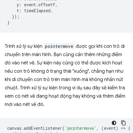
y
:
event
.
offsetY
,
t
:
timeElapsed
,
});
}
Trình xử lý sự kiện
pointermove
được gọi khi con trỏ di
chuyển trên màn hình. Bạn cũng cần thêm những điểm
đó vào nét vẽ. Sự kiện này cũng có thể được kích hoạt
nếu con trỏ không ở trạng thái "xuống", chẳng hạn như
khi di chuyển con trỏ trên màn hình mà không nhấn nút
chuột. Trình xử lý sự kiện trong ví dụ sau đây sẽ kiểm tra
xem có nét vẽ đang hoạt động hay không và thêm điểm
mới vào nét vẽ đó.
canvas
.
addEventListener
(
'pointermove'
,
(
event
)
=
>
{