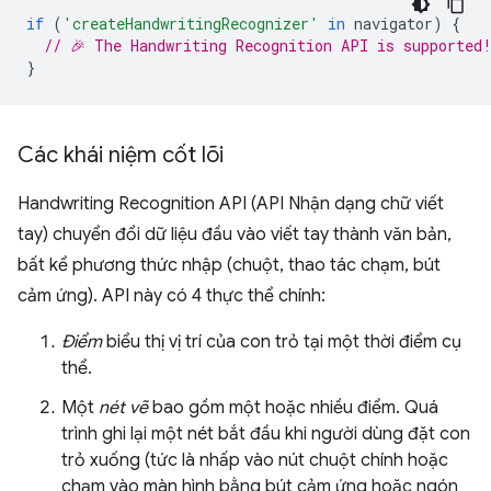
if
(
'createHandwritingRecognizer'
in
navigator
)
{
// 🎉 The Handwriting Recognition API is supported
}
Các khái niệm cốt lõi
Handwriting Recognition API (API Nhận dạng chữ viết
tay) chuyển đổi dữ liệu đầu vào viết tay thành văn bản,
bất kể phương thức nhập (chuột, thao tác chạm, bút
cảm ứng). API này có 4 thực thể chính:
Điểm
biểu thị vị trí của con trỏ tại một thời điểm cụ
thể.
Một
nét vẽ
bao gồm một hoặc nhiều điểm. Quá
trình ghi lại một nét bắt đầu khi người dùng đặt con
trỏ xuống (tức là nhấp vào nút chuột chính hoặc
chạm vào màn hình bằng bút cảm ứng hoặc ngón