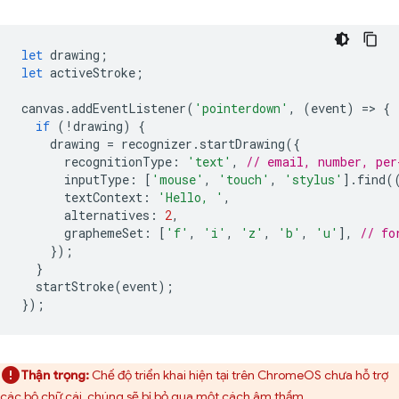
let
drawing
;
let
activeStroke
;
canvas
.
addEventListener
(
'pointerdown'
,
(
event
)
=
>
{
if
(
!
drawing
)
{
drawing
=
recognizer
.
startDrawing
({
recognitionType
:
'text'
,
// email, number, per
inputType
:
[
'mouse'
,
'touch'
,
'stylus'
].
find
(
textContext
:
'Hello, '
,
alternatives
:
2
,
graphemeSet
:
[
'f'
,
'i'
,
'z'
,
'b'
,
'u'
],
// fo
});
}
startStroke
(
event
);
});
Thận trọng:
Chế độ triển khai hiện tại trên ChromeOS chưa hỗ trợ
các bộ chữ cái, chúng sẽ bị bỏ qua một cách âm thầm.