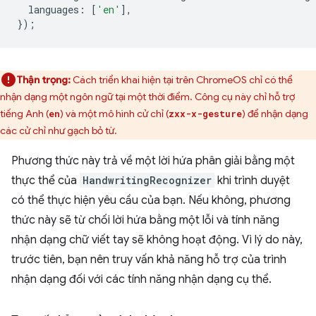
languages
:
[
'en'
],
});
Thận trọng:
Cách triển khai hiện tại trên ChromeOS chỉ có thể
nhận dạng một ngôn ngữ tại một thời điểm. Công cụ này chỉ hỗ trợ
tiếng Anh (
) và một mô hình cử chỉ (
) để nhận dạng
en
zxx-x-gesture
các cử chỉ như gạch bỏ từ.
Phương thức này trả về một lời hứa phân giải bằng một
thực thể của
HandwritingRecognizer
khi trình duyệt
có thể thực hiện yêu cầu của bạn. Nếu không, phương
thức này sẽ từ chối lời hứa bằng một lỗi và tính năng
nhận dạng chữ viết tay sẽ không hoạt động. Vì lý do này,
trước tiên, bạn nên truy vấn khả năng hỗ trợ của trình
nhận dạng đối với các tính năng nhận dạng cụ thể.