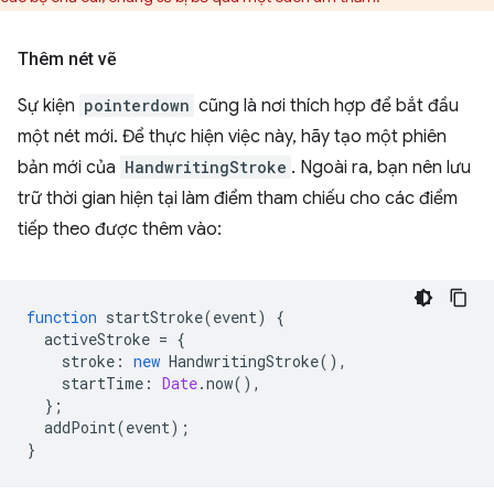
Thêm nét vẽ
Sự kiện
pointerdown
cũng là nơi thích hợp để bắt đầu
một nét mới. Để thực hiện việc này, hãy tạo một phiên
bản mới của
HandwritingStroke
. Ngoài ra, bạn nên lưu
trữ thời gian hiện tại làm điểm tham chiếu cho các điểm
tiếp theo được thêm vào:
function
startStroke
(
event
)
{
activeStroke
=
{
stroke
:
new
HandwritingStroke
(),
startTime
:
Date
.
now
(),
};
addPoint
(
event
);
}