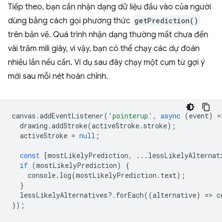
Tiếp theo, bạn cần nhận dạng dữ liệu đầu vào của người
dùng bằng cách gọi phương thức
getPrediction()
trên bản vẽ. Quá trình nhận dạng thường mất chưa đến
vài trăm mili giây, vì vậy, bạn có thể chạy các dự đoán
nhiều lần nếu cần. Ví dụ sau đây chạy một cụm từ gợi ý
mới sau mỗi nét hoàn chỉnh.
canvas
.
addEventListener
(
'pointerup'
,
async
(
event
)
=
drawing
.
addStroke
(
activeStroke
.
stroke
);
activeStroke
=
null
;
const
[
mostLikelyPrediction
,
...
lessLikelyAlternat
if
(
mostLikelyPrediction
)
{
console
.
log
(
mostLikelyPrediction
.
text
);
}
lessLikelyAlternatives
?
.
forEach
((
alternative
)
=
>
c
});