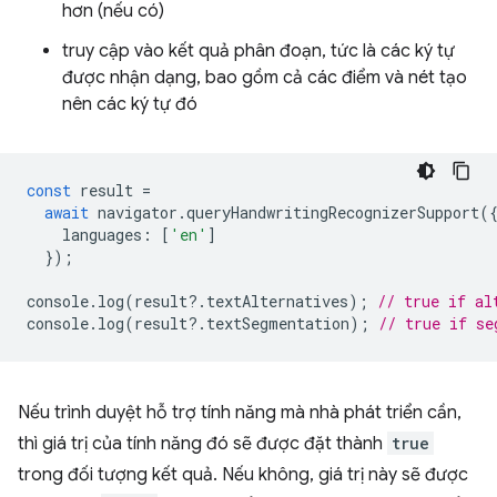
hơn (nếu có)
truy cập vào kết quả phân đoạn, tức là các ký tự
được nhận dạng, bao gồm cả các điểm và nét tạo
nên các ký tự đó
const
result
=
await
navigator
.
queryHandwritingRecognizerSupport
(
languages
:
[
'en'
]
});
console
.
log
(
result
?
.
textAlternatives
);
// true if al
console
.
log
(
result
?
.
textSegmentation
);
// true if se
Nếu trình duyệt hỗ trợ tính năng mà nhà phát triển cần,
thì giá trị của tính năng đó sẽ được đặt thành
true
trong đối tượng kết quả. Nếu không, giá trị này sẽ được