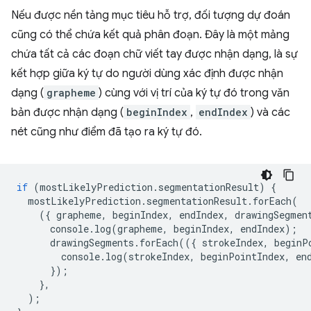
Nếu được nền tảng mục tiêu hỗ trợ, đối tượng dự đoán
cũng có thể chứa kết quả phân đoạn. Đây là một mảng
chứa tất cả các đoạn chữ viết tay được nhận dạng, là sự
kết hợp giữa ký tự do người dùng xác định được nhận
dạng (
grapheme
) cùng với vị trí của ký tự đó trong văn
bản được nhận dạng (
beginIndex
,
endIndex
) và các
nét cũng như điểm đã tạo ra ký tự đó.
if
(
mostLikelyPrediction
.
segmentationResult
)
{
mostLikelyPrediction
.
segmentationResult
.
forEach
(
({
grapheme
,
beginIndex
,
endIndex
,
drawingSegmen
console
.
log
(
grapheme
,
beginIndex
,
endIndex
);
drawingSegments
.
forEach
(({
strokeIndex
,
beginP
console
.
log
(
strokeIndex
,
beginPointIndex
,
en
});
},
);