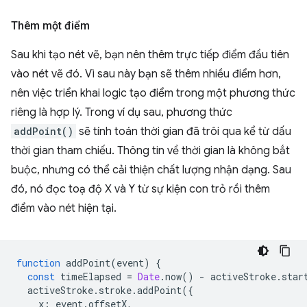
Thêm một điểm
Sau khi tạo nét vẽ, bạn nên thêm trực tiếp điểm đầu tiên
vào nét vẽ đó. Vì sau này bạn sẽ thêm nhiều điểm hơn,
nên việc triển khai logic tạo điểm trong một phương thức
riêng là hợp lý. Trong ví dụ sau, phương thức
addPoint()
sẽ tính toán thời gian đã trôi qua kể từ dấu
thời gian tham chiếu. Thông tin về thời gian là không bắt
buộc, nhưng có thể cải thiện chất lượng nhận dạng. Sau
đó, nó đọc toạ độ X và Y từ sự kiện con trỏ rồi thêm
điểm vào nét hiện tại.
function
addPoint
(
event
)
{
const
timeElapsed
=
Date
.
now
()
-
activeStroke
.
star
activeStroke
.
stroke
.
addPoint
({
x
:
event
.
offsetX
,