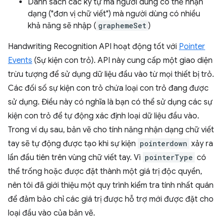
Danh sách các ký tự mà người dùng có thể nhận
dạng ("đơn vị chữ viết") mà người dùng có nhiều
khả năng sẽ nhập (
graphemeSet
)
Handwriting Recognition API hoạt động tốt với
Pointer
Events
(Sự kiện con trỏ). API này cung cấp một giao diện
trừu tượng để sử dụng dữ liệu đầu vào từ mọi thiết bị trỏ.
Các đối số sự kiện con trỏ chứa loại con trỏ đang được
sử dụng. Điều này có nghĩa là bạn có thể sử dụng các sự
kiện con trỏ để tự động xác định loại dữ liệu đầu vào.
Trong ví dụ sau, bản vẽ cho tính năng nhận dạng chữ viết
tay sẽ tự động được tạo khi sự kiện
pointerdown
xảy ra
lần đầu tiên trên vùng chữ viết tay. Vì
pointerType
có
thể trống hoặc được đặt thành một giá trị độc quyền,
nên tôi đã giới thiệu một quy trình kiểm tra tính nhất quán
để đảm bảo chỉ các giá trị được hỗ trợ mới được đặt cho
loại đầu vào của bản vẽ.