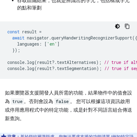
存取區隔結果，也就是辨識出的字元，包括構成字元
的點和筆劃
const
result
=
await
navigator
.
queryHandwritingRecognizerSupport
(
languages
:
[
'en'
]
});
console
.
log
(
result
?
.
textAlternatives
);
// true if al
console
.
log
(
result
?
.
textSegmentation
);
// true if se
如果瀏覽器支援開發人員所需的功能，結果物件中的值會設
為
true
。否則會設為
false
。 您可以根據這項資訊啟用
或停用應用程式中的特定功能，或是針對不同語言組合傳送
新查詢。
注意：
基於指紋辨識疑慮，您無法要求支援的功能清單 (例如特定語