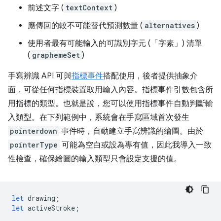
前述文字 (
textContext
)
應傳回的較不可能替代預測數量 (
alternatives
)
使用者最有可能輸入的可識別字元 (「字素」) 清單
(
graphemeSet
)
手寫辨識 API 可與
指標事件
搭配使用，後者提供抽象介
面，可從任何指標裝置取用輸入內容。指標事件引數包含所
用指標的類型。也就是說，您可以使用指標事件自動判斷輸
入類型。在下列範例中，系統會在手寫區域首次發生
pointerdown
事件時，自動建立手寫辨識的繪圖。由於
pointerType
可能為空白或設為專有值，因此我導入一致
性檢查，確保繪圖的輸入類型只會設定支援的值。
let
drawing
;
let
activeStroke
;