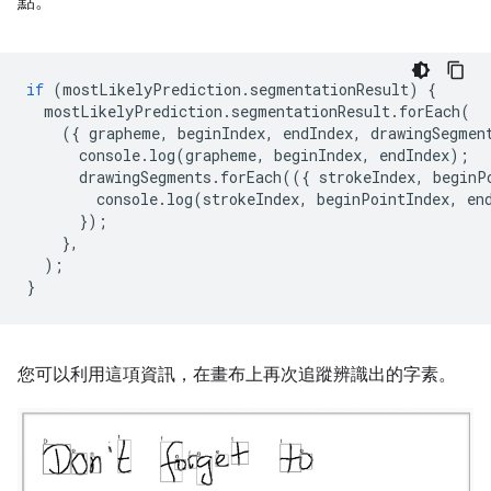
點。
if
(
mostLikelyPrediction
.
segmentationResult
)
{
mostLikelyPrediction
.
segmentationResult
.
forEach
(
({
grapheme
,
beginIndex
,
endIndex
,
drawingSegmen
console
.
log
(
grapheme
,
beginIndex
,
endIndex
);
drawingSegments
.
forEach
(({
strokeIndex
,
beginP
console
.
log
(
strokeIndex
,
beginPointIndex
,
en
});
},
);
}
您可以利用這項資訊，在畫布上再次追蹤辨識出的字素。