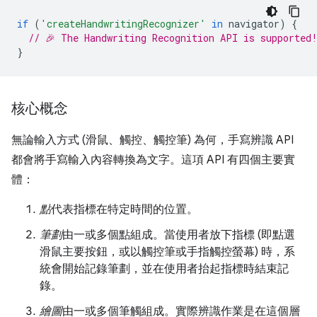
if
(
'createHandwritingRecognizer'
in
navigator
)
{
// 🎉 The Handwriting Recognition API is supported
}
核心概念
無論輸入方式 (滑鼠、觸控、觸控筆) 為何，手寫辨識 API
都會將手寫輸入內容轉換為文字。這項 API 有四個主要實
體：
點
代表指標在特定時間的位置。
筆劃
由一或多個點組成。當使用者放下指標 (即點選
滑鼠主要按鈕，或以觸控筆或手指觸控螢幕) 時，系
統會開始記錄筆劃，並在使用者抬起指標時結束記
錄。
繪圖
由一或多個筆觸組成。實際辨識作業是在這個層