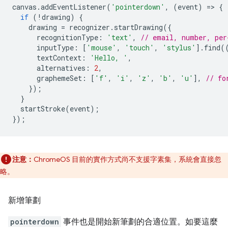
canvas
.
addEventListener
(
'pointerdown'
,
(
event
)
=
>
{
if
(
!
drawing
)
{
drawing
=
recognizer
.
startDrawing
({
recognitionType
:
'text'
,
// email, number, per
inputType
:
[
'mouse'
,
'touch'
,
'stylus'
].
find
(
textContext
:
'Hello, '
,
alternatives
:
2
,
graphemeSet
:
[
'f'
,
'i'
,
'z'
,
'b'
,
'u'
],
// fo
});
}
startStroke
(
event
);
});
注意：
ChromeOS 目前的實作方式尚不支援字素集，系統會直接忽
略。
新增筆劃
pointerdown
事件也是開始新筆劃的合適位置。如要這麼