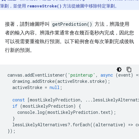
筆劃，並使用
方法從繪圖中移除特定筆劃。
removeStroke()
接著，請對繪圖呼叫
getPrediction()
方法，辨識使用
者的輸入內容。辨識作業通常會在幾百毫秒內完成，因此您
可以視需要重複執行預測。以下範例會在每次筆劃完成後執
行新的預測。
canvas
.
addEventListener
(
'pointerup'
,
async
(
event
)
=
drawing
.
addStroke
(
activeStroke
.
stroke
);
activeStroke
=
null
;
const
[
mostLikelyPrediction
,
...
lessLikelyAlternat
if
(
mostLikelyPrediction
)
{
console
.
log
(
mostLikelyPrediction
.
text
);
}
lessLikelyAlternatives
?
.
forEach
((
alternative
)
=
>
c
});