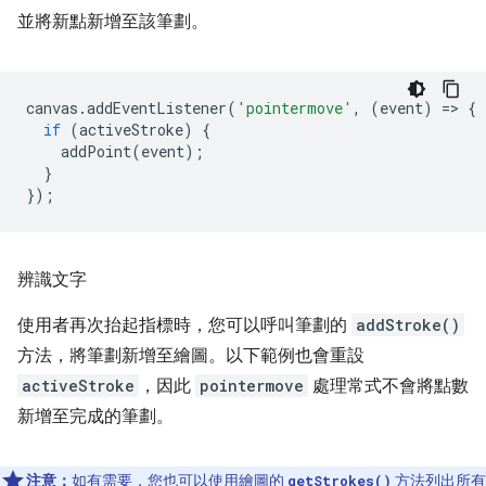
並將新點新增至該筆劃。
canvas
.
addEventListener
(
'pointermove'
,
(
event
)
=
>
{
if
(
activeStroke
)
{
addPoint
(
event
);
}
});
辨識文字
使用者再次抬起指標時，您可以呼叫筆劃的
addStroke()
方法，將筆劃新增至繪圖。以下範例也會重設
activeStroke
，因此
pointermove
處理常式不會將點數
新增至完成的筆劃。
注意：
如有需要，您也可以使用繪圖的
方法列出所有
getStrokes()