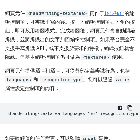
網頁元件
<handwriting-textarea>
實作了
逐步強化
的編
輯控制項，可辨識手寫內容。按一下編輯控制項右下角的按
鈕，即可啟用繪圖模式。完成繪圖後，網頁元件會自動開始
辨識，並將辨識出的文字加回編輯控制項。如果平台完全不
支援手寫辨識 API，或不支援所要求的特徵，編輯按鈕就會
隱藏。但基本編輯控制項仍可做為
<textarea>
使用。
網頁元件提供屬性和屬性，可從外部定義辨識行為，包括
languages
和
recognitiontype
。您可以透過
value
屬性設定控制項的內容：
如要瞭解值的任何變更，可以監聽
input
事件。