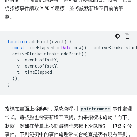
的時間。時間資訊為選填，但可提升辨識品質。接著，它會
從指標事件讀取 X 和 Y 座標，並將該點新增至目前的筆
劃。
function
addPoint
(
event
)
{
const
timeElapsed
=
Date
.
now
()
-
activeStroke
.
star
activeStroke
.
stroke
.
addPoint
({
x
:
event
.
offsetX
,
y
:
event
.
offsetY
,
t
:
timeElapsed
,
});
}
指標在畫面上移動時，系統會呼叫
pointermove
事件處理
常式。這些點也需要新增至筆觸。如果指標未處於「向下」
狀態，例如在螢幕上移動游標時未按下滑鼠按鈕，也會引發
事件。下列範例中的事件處理常式會檢查是否有現有筆劃，