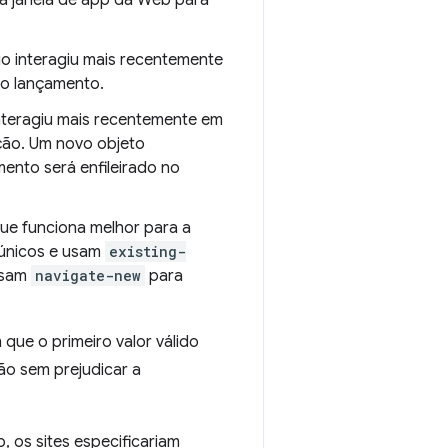
a janela de app da Web para
o interagiu mais recentemente
do lançamento.
nteragiu mais recentemente em
ação. Um novo objeto
ento será enfileirado no
ue funciona melhor para a
 únicos e usam
existing-
 usam
navigate-new
para
 que o primeiro valor válido
ão sem prejudicar a
, os sites especificariam