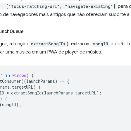
": ["focus-matching-url", "navigate-existing"]
para c
de navegadores mais antigos que não ofereciam suporte a
aunch
Queue
guir, a função
extractSongID()
extrai um
songID
do URL tra
ar uma música em um PWA de player de música.
e'
in
window
)
{
tConsumer
((
launchParams
)
=
>
{
arams
.
targetURL
)
{
ID
=
extractSongId
(
launchParams
.
targetURL
);
)
{
(
songID
);