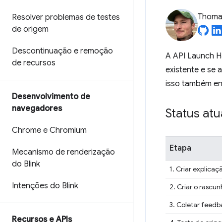
Thomas
Resolver problemas de testes
de origem
Descontinuação e remoção
A API Launch Ha
de recursos
existente e se 
isso também en
Desenvolvimento de
navegadores
Status atu
Chrome e Chromium
Etapa
Mecanismo de renderização
do Blink
1. Criar explicaç
Intenções do Blink
2. Criar o rascun
3. Coletar feedb
Recursos e APIs