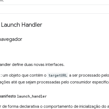
em.
I Launch Handler
navegador
ndler define duas novas interfaces.
: um objeto que contém o
targetURL
a ser processado pel
alizações até que sejam processadas pelo consumidor especifi
anifesto
launch
_
handler
ar de forma declarativa o comportamento de inicialização do