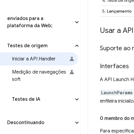
4. Teste de orig
5.
Lançamento
enviados para a
plataforma da Web;
Usar a AP
Testes de origem
Suporte ao 
Iniciar a API Handler
Interfaces
Medição de navegações
soft
A API Launch Ha
LaunchParams
Testes de IA
enfileira inici
O membro do m
Descontinuando
Para especific