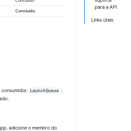
suporte
Concluído
para a API
Concluído
Links úteis
o consumidor.
LaunchQueue
:
cado.
 app, adicione o membro do