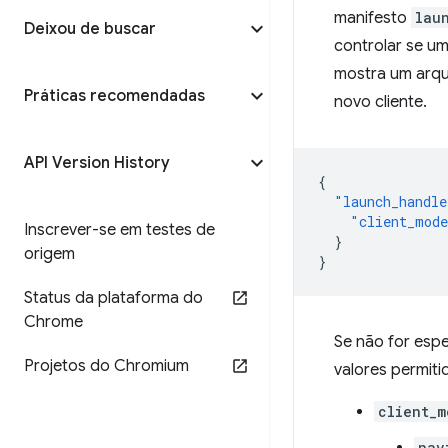
manifesto
lau
Deixou de buscar
controlar se um
mostra um arqu
Práticas recomendadas
novo cliente.
API Version History
{
"launch_handle
"client_mod
Inscrever-se em testes de
}
origem
}
Status da plataforma do
Chrome
Se não for esp
Projetos do Chromium
valores permit
client_m
nav