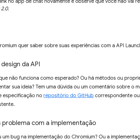
 link no app de chat novamente e observe que você não vai 
 2.0
.
romium quer saber sobre suas experiências com a API Launc
 design da API
 que não funciona como esperado? Ou há métodos ou propr
entar sua ideia? Tem uma dúvida ou um comentário sobre o 
e especificação no
repositório do GitHub
correspondente ou 
stente.
m problema com a implementação
 um bug na implementação do Chromium? Ou a implementaçã