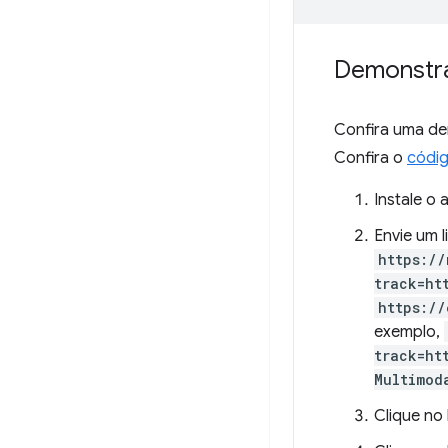
Demonstr
Confira uma d
Confira o
códi
Instale o
Envie um 
https://
track=ht
https://
exemplo,
track=ht
Multimod
Clique no