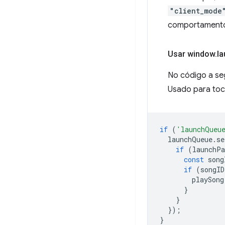
"client_mode
comportamento 
Usar window
.
l
No código a se
Usado para toc
if
(
'launchQueu
launchQueue
.
se
if
(
launchP
const
song
if
(
songID
playSong
}
}
});
}