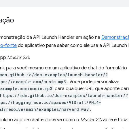
ação
emonstração da API Launch Handler em ação na
Demonstraçã
go-fonte
do aplicativo para saber como ele usa a API Launch 
 app
Musicr 2.0
.
link para você mesmo em um aplicativo de chat do formulário
mdn.github.io/dom-examples/launch-handler/?
tps://example.com/music.mp3
. Você pode personalizar
example.com/music.mp3
para qualquer URL que aponte para
https://mdn.github.io/dom-examples/launch-handler/?
tps://huggingface.co/spaces/VIDraft/PHI4-
al/resolve/main/examples/harvard.wav
.
 link no app de chat e observe como o
Musicr 2.0
abre e toca 