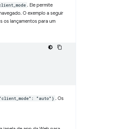
client_mode
. Ele permite
r navegado. O exemplo a seguir
os os lançamentos para um
"client_mode": "auto"}
. Os