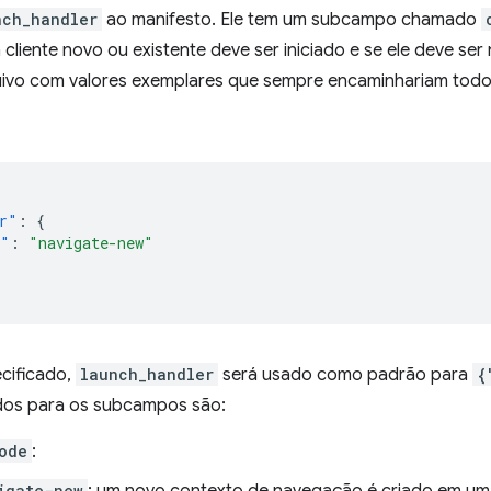
nch_handler
ao manifesto. Ele tem um subcampo chamado
 cliente novo ou existente deve ser iniciado e se ele deve se
ivo com valores exemplares que sempre encaminhariam tod
r"
:
{
e"
:
"navigate-new"
ecificado,
launch_handler
será usado como padrão para
{
idos para os subcampos são:
ode
:
igate-new