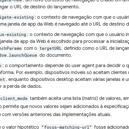
: um novo contexto de navegação é criado em um
egar o URL de destino do lançamento.
igate-existing
: o contexto de navegação com que o usuári
ma janela de app da Web é navegado até o URL de destino 
us-existing
: o contexto de navegação com que o usuário i
janela de app da Web é escolhido para processar a inicializ
nchParams
com o
targetURL
definido como o URL de lançam
dow.launchQueue
do documento.
o
: o comportamento depende do user agent para decidir o q
aforma. Por exemplo, dispositivos móveis só aceitam clientes
nt
, enquanto dispositivos desktop aceitam várias janelas e
ar a perda de dados.
client_mode
também aceita uma lista (matriz) de valores, em
o permite que novos valores sejam adicionados à especificaç
e com versões anteriores das implementações atuais.
 o valor hipotético
"focus-matching-url"
fosse adicionado