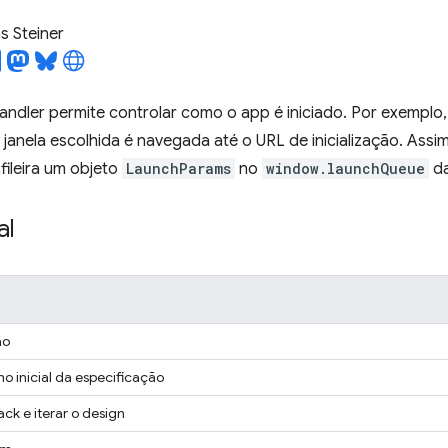
 Steiner
ndler permite controlar como o app é iniciado. Por exemplo,
a janela escolhida é navegada até o URL de inicialização. Assi
fileira um objeto
LaunchParams
no
window.launchQueue
da
al
ão
ho inicial da especificação
ack e iterar o design