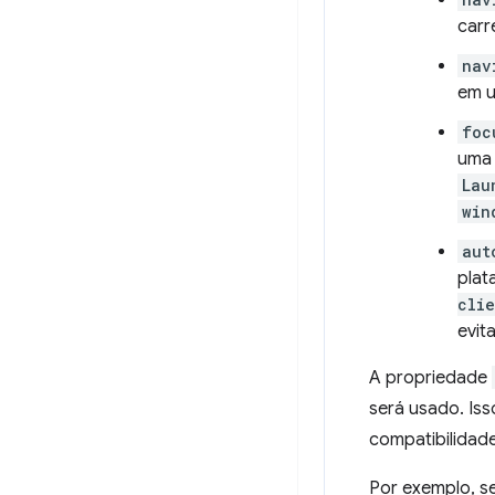
carr
nav
em u
foc
uma 
Lau
win
aut
plat
clie
evit
A propriedade
será usado. Iss
compatibilidad
Por exemplo, se