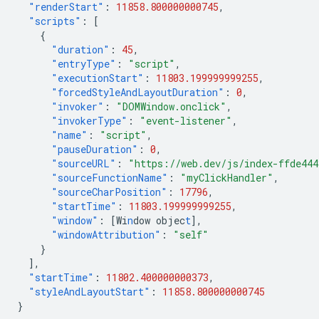
"renderStart"
:
11858.800000000745
,
"scripts"
:
[
{
"duration"
:
45
,
"entryType"
:
"script"
,
"executionStart"
:
11803.199999999255
,
"forcedStyleAndLayoutDuration"
:
0
,
"invoker"
:
"DOMWindow.onclick"
,
"invokerType"
:
"event-listener"
,
"name"
:
"script"
,
"pauseDuration"
:
0
,
"sourceURL"
:
"https://web.dev/js/index-ffde44
"sourceFunctionName"
:
"myClickHandler"
,
"sourceCharPosition"
:
17796
,
"startTime"
:
11803.199999999255
,
"window"
:
[
Wi
n
dow
objec
t
],
"windowAttribution"
:
"self"
}
],
"startTime"
:
11802.400000000373
,
"styleAndLayoutStart"
:
11858.800000000745
}