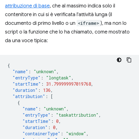
attribuzione di base
, che al massimo indica solo il
contenitore in cui si è verificata l'attività lunga (il
documento di primo livello o un
<iframe>
), ma non lo
script o la funzione che lo ha chiamato, come mostrato
da una voce tipica:
{
"name"
:
"unknown"
,
"entryType"
:
"longtask"
,
"startTime"
:
31.799999997019768
,
"duration"
:
136
,
"attribution"
:
[
{
"name"
:
"unknown"
,
"entryType"
:
"taskattribution"
,
"startTime"
:
0
,
"duration"
:
0
,
"containerType"
:
"window"
,