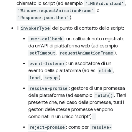
chiamato lo script (ad esempio
'IMG#id.onload'
,
'Window.requestAnimationFrame'
o
'Response.json.then'
).
Il
invokerType
del punto di contatto dello script:
user-callback
: un callback noto registrato
da un'API di piattaforma web (ad esempio
setTimeout
,
requestAnimationFrame
).
event-listener
: un ascoltatore di un
evento della piattaforma (ad es.
click
,
load
,
keyup
).
resolve-promise
: gestore di una promessa
della piattaforma (ad esempio
fetch()
. Tieni
presente che, nel caso delle promesse, tutti i
gestori delle stesse promesse vengono
combinati in un unico "script")
.
reject-promise
: come per
resolve-