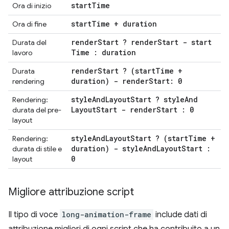
start
Time
Ora di inizio
start
Time + duration
Ora di fine
render
Start ? render
Start - start
Durata del
Time : duration
lavoro
render
Start ? (start
Time +
Durata
duration) - render
Start: 0
rendering
style
And
Layout
Start ? style
And
Rendering:
Layout
Start - render
Start : 0
durata del pre-
layout
style
And
Layout
Start ? (start
Time +
Rendering:
duration) - style
And
Layout
Start :
durata di stile e
0
layout
Migliore attribuzione script
Il tipo di voce
long-animation-frame
include dati di