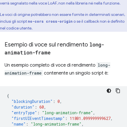
verrà segnalato nella voce LoAF, non nella libreria né nella funzione.
Le voci di origine potrebbero non essere fornite in determinati scenari,
inclusi gli script
o se il callback non è definito
no-cors cross-origin
nel codice utente.
Esempio di voce sul rendimento
long-
animation-frame
Un esempio completo di voce di rendimento
long-
animation-frame
contenente un singolo script è:
{
"blockingDuration"
:
0
,
"duration"
:
60
,
"entryType"
:
"long-animation-frame"
,
"firstUIEventTimestamp"
:
11801.099999999627
,
"name"
:
"long-animation-frame"
,