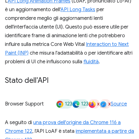
L'
API Long Animation Frames
(LoAF, pronunciato Lo-Af)
è un aggiornamento dell'
API Long Tasks
per
comprendere meglio gli aggiornamenti lenti
dell'interfaccia utente (UI). Questo può essere utile per
identificare frame di animazione lenti che potrebbero
influire sulla metrica Core Web Vital
Interaction to Next
Paint (INP)
che misura l'adattabilità o per identificare altri
problemi di UI che influiscono sulla
fluidità
.
Stato dell'API
123
123
x
x
Browser Support
Source
A seguito di
una prova dell'origine da Chrome 116 a
Chrome 122
, l'API LoAF è stata
implementata a partire da