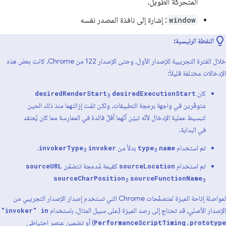
المتحركة الطويل.
window
: إشارة إلى نافذة المصدر نفسه
النقطة الرئيسية:
خلال الفترة التجريبية للإصدار الأول، وحتى الإصدار 122 من Chrome، كانت بعض هذه
الإدخالات مختلفة قليلاً:
كان
و
desiredRenderStart
desiredExecutionStart
متوفّرين في واجهة برمجة التطبيقات، ولكن تمّت إزالتهما منذ ذلك الحين
لتبسيط عملية الإدخال لأنّه تبيّن أنّهما أقلّ فائدة في الممارسة مما كان يُعتقد
في البداية.
تم استخدام
و
بدلاً من
و
.
invokerType
invoker
type
name
تم استخدام
كقيمة مُدمجة تتضمّن
sourceURL
sourceLocation
و
و
sourceCharPosition
sourceFunctionName
لمواصلة إتاحة الميزة لمتصفّحات Chrome التي تستخدم إصدار الإصدار التجريبي من
الإصدار الأصلي، قد تحتاج إلى رصد الميزة (على سبيل المثال، باستخدام
"invoker" in
) أو تضمين عنصر احتياطي
PerformanceScriptTiming.prototype