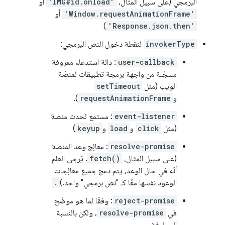
البرمجي (على سبيل المثال،
'IMG#id.onload'
أو
'Window.requestAnimationFrame'
أو
)
'Response.json.then'
invokerType
لنقطة دخول النص البرمجي:
user-callback
: دالة استدعاء معروفة
مسجّلة من واجهة برمجة تطبيقات لمنصّة
الويب (مثل
setTimeout
و
requestAnimationFrame
).
event-listener
: مستمع لحدث منصة
(مثل
click
و
load
و
keyup
)
resolve-promise
: معالِج وعد المنصة
(على سبيل المثال،
fetch()
. يُرجى العلم
أنّه في حال الوعد، يتم دمج جميع معالِجات
الوعود نفسها معًا كـ "نص برمجي" واحد.)
.
reject-promise
: وفقًا لما هو موضّح
في
resolve-promise
، ولكن بالنسبة