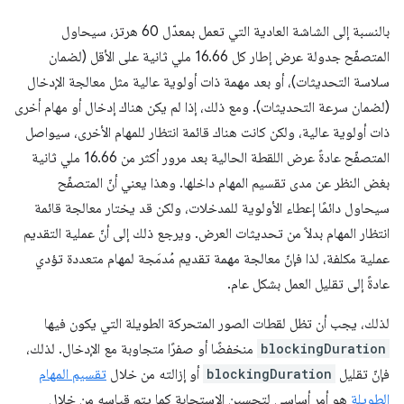
بالنسبة إلى الشاشة العادية التي تعمل بمعدّل 60 هرتز، سيحاول
المتصفّح جدولة عرض إطار كل 16.66 ملي ثانية على الأقل (لضمان
سلاسة التحديثات)، أو بعد مهمة ذات أولوية عالية مثل معالجة الإدخال
(لضمان سرعة التحديثات). ومع ذلك، إذا لم يكن هناك إدخال أو مهام أخرى
ذات أولوية عالية، ولكن كانت هناك قائمة انتظار للمهام الأخرى، سيواصل
المتصفّح عادةً عرض اللقطة الحالية بعد مرور أكثر من 16.66 ملي ثانية
بغض النظر عن مدى تقسيم المهام داخلها. وهذا يعني أنّ المتصفّح
سيحاول دائمًا إعطاء الأولوية للمدخلات، ولكن قد يختار معالجة قائمة
انتظار المهام بدلاً من تحديثات العرض. ويرجع ذلك إلى أنّ عملية التقديم
عملية مكلفة، لذا فإنّ معالجة مهمة تقديم مُدمَجة لمهام متعددة تؤدي
عادةً إلى تقليل العمل بشكل عام.
لذلك، يجب أن تظل لقطات الصور المتحركة الطويلة التي يكون فيها
blockingDuration
منخفضًا أو صفرًا متجاوبة مع الإدخال. لذلك،
فإنّ تقليل
blockingDuration
أو إزالته من خلال
تقسيم المهام
الطويلة
هو أمر أساسي لتحسين الاستجابة كما يتم قياسه من خلال