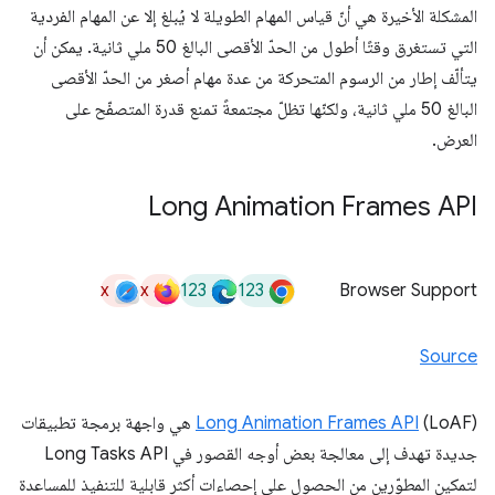
المشكلة الأخيرة هي أنّ قياس المهام الطويلة لا يُبلغ إلا عن المهام الفردية
التي تستغرق وقتًا أطول من الحدّ الأقصى البالغ 50 ملي ثانية. يمكن أن
يتألّف إطار من الرسوم المتحركة من عدة مهام أصغر من الحدّ الأقصى
البالغ 50 ملي ثانية، ولكنّها تظلّ مجتمعةً تمنع قدرة المتصفّح على
العرض.
Long Animation Frames API
x
x
123
123
Browser Support
Source
Long Animation Frames API
(LoAF) هي واجهة برمجة تطبيقات
جديدة تهدف إلى معالجة بعض أوجه القصور في Long Tasks API
لتمكين المطوّرين من الحصول على إحصاءات أكثر قابلية للتنفيذ للمساعدة