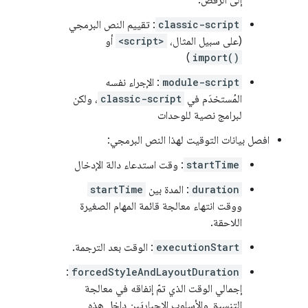
إلى الرفض.
classic-script
: تقييم النص البرمجي
(على سبيل المثال،
<script>
أو
)
import()
module-script
: الإجراء نفسه
المُستخدَم في
classic-script
، ولكن
لبرامج نصية للوحدات
افصل بيانات التوقيت لهذا النص البرمجي:
startTime
: وقت استدعاء دالة الإدخال
duration
: المدة بين
startTime
ووقت انتهاء معالجة قائمة المهام الصغيرة
اللاحقة.
executionStart
: الوقت بعد الترجمة.
:
forcedStyleAndLayoutDuration
إجمالي الوقت الذي تمّ إنفاقه في معالجة
التنسيق والأسلوب الإجباريَين داخل هذه