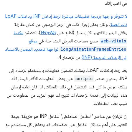
في اختباراتك.
لا تتوفّر واجهة برمجة تطبيقات مباشرة لربط إدخال INP بإدخالات LoAF
ذات الصلة
، ولكن يمكن إجراء ذلك في الرمز البرمجي من خلال مقارنة
وقتَي البدء والانتهاء لكل إدخال (اطّلِع على
WhyNp
). تتضمّن
مكتبة
web-vitals
جميع مساحات العرض المتداخلة في
موقع
longAnimationFramesEntries
لواجهة تحديد المصدر بالاستناد
إلى الإحالات الناجحة (INP)
من الإصدار 4.
بعد ربط إدخالات LoAF، يمكنك تضمين معلومات باستخدام الإسناد إلى
INP. يحتوي عنصر
scripts
على بعض المعلومات الأكثر قيمة، لأنّه
يمكنه عرض ما كان قيد التشغيل في تلك اللقطات، لذا فإنّ إعادة إرسال
هذه البيانات إلى خدمة الإحصاءات تتيح لك فهم المزيد من المعلومات عن
سبب بطء التفاعلات.
إنّ الإبلاغ عن عناصر "التفاعل المنخفض" لتفاعل INP هو طريقة جيدة
للعثور على أهم مشاكل التفاعل على صفحتك. قد يتفاعل كل مستخدم مع