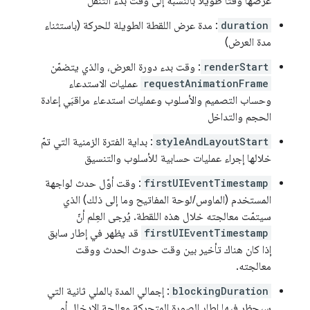
عرضها وقتًا طويلاً بالنسبة إلى وقت بدء التنقّل
duration
: مدة عرض اللقطة الطويلة للحركة (باستثناء
مدة العرض)
renderStart
: وقت بدء دورة العرض، والذي يتضمّن
requestAnimationFrame
عمليات الاستدعاء
وحساب التصميم والأسلوب وعمليات استدعاء مراقبَي إعادة
الحجم والتداخل
styleAndLayoutStart
: بداية الفترة الزمنية التي تمّ
خلالها إجراء عمليات حسابية للأسلوب والتنسيق
firstUIEventTimestamp
: وقت أوّل حدث لواجهة
المستخدم (الماوس/لوحة المفاتيح وما إلى ذلك) الذي
سيتمّت معالجته خلال هذه اللقطة. يُرجى العِلم أنّ
firstUIEventTimestamp
قد يظهر في إطار سابق
إذا كان هناك تأخير بين وقت حدوث الحدث ووقت
معالجته.
blockingDuration
: إجمالي المدة بالملي ثانية التي
سيحظر فيها إطار الصورة المتحركة معالجة الإدخال أو