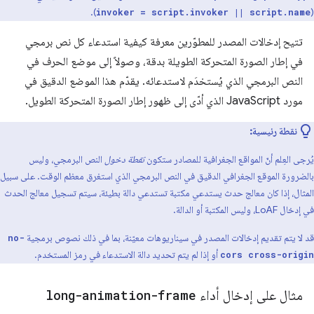
).
(
invoker = script.invoker || script.name
تتيح إدخالات المصدر للمطوّرين معرفة كيفية استدعاء كل نص برمجي
في إطار الصورة المتحركة الطويلة بدقة، وصولاً إلى موضع الحرف في
النص البرمجي الذي يُستخدَم لاستدعائه. يقدّم هذا الموضع الدقيق في
مورد JavaScript الذي أدّى إلى ظهور إطار الصورة المتحركة الطويل.
نقطة رئيسية:
يُرجى العِلم أنّ المواقع الجغرافية للمصادر ستكون
نقطة دخول
النص البرمجي، وليس
بالضرورة الموقع الجغرافي الدقيق في النص البرمجي الذي استغرق معظم الوقت. على سبيل
المثال، إذا كان معالج حدث يستدعي مكتبة تستدعي دالة بطيئة، سيتم تسجيل معالج الحدث
في إدخال LoAF، وليس المكتبة أو الدالة.
قد لا يتم تقديم إدخالات المصدر في سيناريوهات معيّنة، بما في ذلك نصوص برمجية
no-
أو إذا لم يتم تحديد دالة الاستدعاء في رمز المستخدم.
cors cross-origin
مثال على إدخال أداء
long-animation-frame