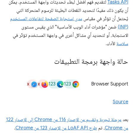
Tasks API
لتقديم فهم أفضل لبطء تحديثات واجهة المستخدم. يمكن
أن يكون ذلك مفيدًا لتحديد اللقطات البطيئة للرسوم المتحركة التي
يُحتمل أن تؤثّر في مقياس
مدى استجابة الصفحة لتفاعلات المستخدم
(INP)
ضمن "مؤشرات أداء الويب الأساسية" الذي يقيس مستوى
الاستجابة، أو لتحديد أي مشاكل أخرى في واجهة المستخدم تؤثّر في
سلاسة
الأداء.
حالة واجهة برمجة التطبيقات
x
x
123
123
Browser Support
Source
بعد
مرحلة تجربة وتقييم من الإصدار 116 من Chrome إلى الإصدار 122
من Chrome
، تم
طرح LoAF API من الإصدار 123 من Chrome
.