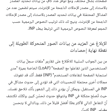
صفحتك بشكل مختلف، ومع توفّر عدد كافٍ من بيانات تحديد المصدر
بالاستناد إلى مصدر الإحالات الناجحة من الإنترنت، سيتم تضمين عدد من
المشاكل المحتمَلة في بيانات تحديد المصدر بالاستناد إلى مصدر الإحالات
الناجحة من الإنترنت. يتيح لك ذلك ترتيب النصوص البرمجية حسب
الحجم لمعرفة النصوص البرمجية التي ترتبط ببطء INP.
الإبلاغ عن المزيد من بيانات الصور المتحركة الطويلة إلى
نقطة نهاية إحصاءات
من بين الجوانب السلبية للاطّلاع على تقارير "ملفات سجلّ بيانات
المستخدمين الذين تفاعلوا مع الصفحة" (LoAF) الخاصة بميزة "مدى
استجابة الصفحة لتفاعلات المستخدم" (INP) فقط، أنّك قد تفوتك
مجالات أخرى محتملة للتحسينات التي قد تؤدي إلى حدوث مشاكل في
INP في المستقبل. ويمكن أن يؤدي ذلك إلى الشعور بأنّك تلاحق نفسك،
حيث تُصلح مشكلة في INP وتتوقع حدوث تحسّن كبير، ولكنّك تكتشف
أنّ التفاعل التالي الأكثر بطئًا أفضل قليلاً من ذلك، وبالتالي لا يتحسن
مقياس INP كثيرًا.