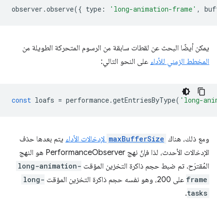
observer
.
observe
({
type
:
'long-animation-frame'
,
buf
يمكن أيضًا البحث عن لقطات سابقة من الرسوم المتحركة الطويلة من
المخطط الزمني للأداء
على النحو التالي:
const
loafs
=
performance
.
getEntriesByType
(
'long-ani
ومع ذلك، هناك
maxBufferSize
لإدخالات الأداء
يتم بعدها حذف
الإدخالات الأحدث، لذا فإنّ نهج PerformanceObserver هو النهج
المُقترَح. تم ضبط حجم ذاكرة التخزين المؤقت
long-animation-
frame
على 200، وهو نفسه حجم ذاكرة التخزين المؤقت
long-
.
tasks