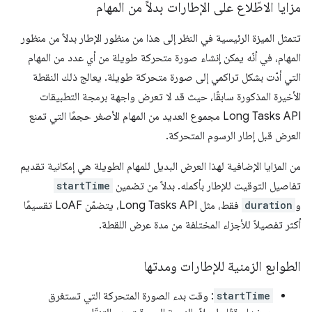
مزايا الاطّلاع على الإطارات بدلاً من المهام
تتمثل الميزة الرئيسية في النظر إلى هذا من منظور الإطار بدلاً من منظور
المهام، في أنّه يمكن إنشاء صورة متحركة طويلة من أي عدد من المهام
التي أدّت بشكل تراكمي إلى صورة متحركة طويلة. يعالج ذلك النقطة
الأخيرة المذكورة سابقًا، حيث قد لا تعرض واجهة برمجة التطبيقات
Long Tasks API مجموع العديد من المهام الأصغر حجمًا التي تمنع
العرض قبل إطار الرسوم المتحركة.
من المزايا الإضافية لهذا العرض البديل للمهام الطويلة هي إمكانية تقديم
تفاصيل التوقيت للإطار بأكمله. بدلاً من تضمين
startTime
و
duration
فقط، مثل Long Tasks API، يتضمّن LoAF تقسيمًا
أكثر تفصيلاً للأجزاء المختلفة من مدة عرض اللقطة.
الطوابع الزمنية للإطارات ومدتها
startTime
: وقت بدء الصورة المتحركة التي تستغرق