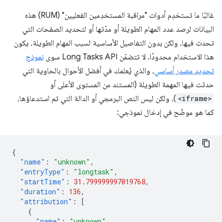
غالبًا ما تستخدِم أدوات "مراقبة المستخدِمين الفعليين" (RUM) هذه
البيانات لرصد عدد المهام الطويلة أو مدّتها أو لتحديد الصفحات التي
تحدث فيها، ولكن بدون التفاصيل الأساسية لسبب المهام الطويلة، يكون
هذا الاستخدام محدودًا. لا تتضمّن Long Tasks API سوى
نموذج
تحديد مصدر أساسي
، والذي يُعلمك في أفضل الأحوال بالحاوية التي
حدثت فيها المهمة الطويلة (المستند من المستوى الأعلى أو
<iframe>
)، ولكن ليس النص البرمجي أو الدالة التي تم استدعاؤها،
كما هو موضّح في إدخال نموذجي:
{
"name"
:
"unknown"
,
"entryType"
:
"longtask"
,
"startTime"
:
31.799999997019768
,
"duration"
:
136
,
"attribution"
:
[
{
"name"
:
"unknown"
,