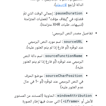
الدالة (راجِع
الازدحام
).
pauseDuration
: إجمالي الوقت الذي تمّ
قضاؤه في "إيقاف مؤقت" للعمليات المتزامنة
(تنبيهات، طلبات XHR متزامنة).
تفاصيل مصدر النص البرمجي:
sourceURL
: اسم مورد النص البرمجي
عند توفّره (أو فارغ إذا لم يتم العثور عليه).
sourceFunctionName
: اسم دالة النص
البرمجي عند توفّره (أو فارغ إذا لم يتم العثور
عليه).
sourceCharPosition
: موضع الحرف
في النص البرمجي عند توفّره (أو -1 في حال
عدم العثور عليه)
windowAttribution
: الحاوية (المستند من المستوى
الأعلى أو
<iframe>
) التي حدث فيها إطار الصورة