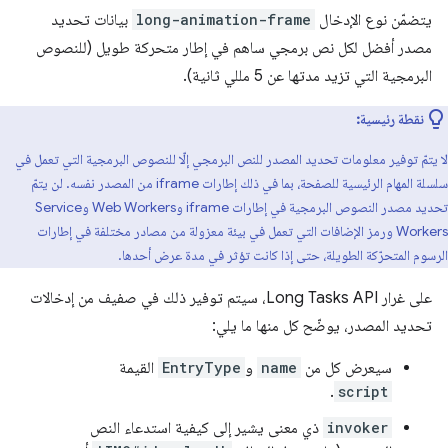
يتضمّن نوع الإدخال
long-animation-frame
بيانات تحديد
مصدر أفضل لكل نص برمجي ساهم في إطار متحركة طويل (للنصوص
البرمجية التي تزيد مدتها عن 5 مللي ثانية).
نقطة رئيسية:
لا يتمّ توفير معلومات تحديد المصدر للنص البرمجي إلّا للنصوص البرمجية التي تعمل في
سلسلة المهام الرئيسية للصفحة، بما في ذلك إطارات iframe من المصدر نفسه. لن يتمّ
تحديد مصدر النصوص البرمجية في إطارات iframe وWeb Workers وService
Workers ورمز الإضافات التي تعمل في بيئة معزولة من مصادر مختلفة في إطارات
الرسوم المتحرّكة الطويلة، حتى إذا كانت تؤثر في مدة عرض أحدها.
على غرار Long Tasks API، سيتم توفير ذلك في صفيف من إدخالات
تحديد المصدر، يوضّح كل منها ما يلي:
سيعرض كل من
name
و
EntryType
القيمة
.
script
invoker
ذي معنى يشير إلى كيفية استدعاء النص