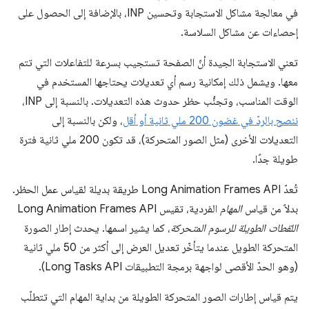
في معالجة مشاكل الاستجابة وتحسين INP، بالإضافة إلى الحصول على
إحصاءات عن مشاكل السلاسة.
تعني الاستجابة الجيدة أنّ الصفحة تستجيب بسرعة للتفاعلات التي تتم
معها. ويشمل ذلك إمكانية رسم أي تعديلات يحتاجها المستخدم في
الوقت المناسب، وتجنُّب حظر حدوث هذه التعديلات. بالنسبة إلى INP،
ننصح بالردّ في غضون 200 ملي ثانية أو أقل
، ولكن بالنسبة إلى
التعديلات الأخرى (مثل الصور المتحركة)، قد تكون 200 ملي ثانية فترة
طويلة جدًا.
تُعدّ Long Animation Frames API طريقة بديلة لقياس عمل الحظر.
بدلاً من قياس
المهام
الفردية، تقيس Long Animation Frames API
اللقطات الطويلة للرسوم المتحركة
، كما يشير اسمها. يحدث إطار الصورة
المتحركة الطويل عندما يتأخّر تعديل العرض إلى أكثر من 50 ملي ثانية
(وهو الحدّ الأقصى لواجهة برمجة التطبيقات Long Tasks API).
يتم قياس إطارات الصور المتحركة الطويلة من بداية المهام التي تتطلّب