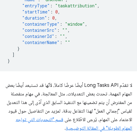
"entryType"
:
"taskattribution"
,
"startTime"
:
0
,
"duration"
:
0
,
"containerType"
:
"window"
,
"containerSrc"
:
""
,
"containerId"
:
""
,
"containerName"
:
""
}
]
}
لا تقدّم Long Tasks API أيضًا عرضًا كاملاً، لأنّها قد تستبعد أيضًا بعض
المهام المهمة. تحدث بعض التعديلات، مثل المعالجة، في مهام منفصلة
من المفترض أن يتم تضمينها مع التنفيذ السابق الذي أدّى إلى هذا التعديل
لقياس "إجمالي العمل" لهذا التفاعل بدقة. لمزيد من التفاصيل حول قيود
الاعتماد على المهام، يُرجى الاطّلاع على
قسم "التحديات التي تواجه
المهام الطويلة" في المقالة التوضيحية
.