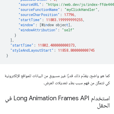
"sourceURL"
:
"https://web.dev/js/index-ffde44
"sourceFunctionName"
:
"myClickHandler"
,
"sourceCharPosition"
:
17796
,
"startTime"
:
11803.199999999255
,
"window"
:
[
Wi
n
dow
objec
t
],
"windowAttribution"
:
"self"
}
],
"startTime"
:
11802.400000000373
,
"styleAndLayoutStart"
:
11858.800000000745
}
كما هو واضح، يقدّم ذلك قدرًا غير مسبوق من البيانات للمواقع الإلكترونية
كي تتمكّن من فهم سبب بطء تعديلات العرض.
استخدام Long Animation Frames API في
الحقل