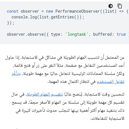
const
observer
=
new
PerformanceObserver
((
list
)
=
>
{
console
.
log
(
list
.
getEntries
());
});
observer
.
observe
({
type
:
'longtask'
,
buffered
:
true
من المحتمل أن تتسبب المهام الطويلة في مشاكل في الاستجابة. إذا حاول
أحد المستخدمين التفاعل مع صفحة، مثلاً النقر على زر أو فتح قائمة،
ولكنّ سلسلة المحادثات الرئيسية تتعامل حاليًا مع مهمة طويلة،
يتأخّر
تفاعل المستخدم
في انتظار اكتمال هذه المهمة.
لتحسين وقت الاستجابة، يُنصح غالبًا
بتقسيم المهام الطويلة
. في حال
تقسيم كل مهمة طويلة إلى سلسلة من المهام الأصغر حجمًا، قد يسمح
ذلك بتنفيذ مهام أكثر أهمية بينها لتجنّب حدوث تأخيرات كبيرة في
الاستجابة للتفاعلات.