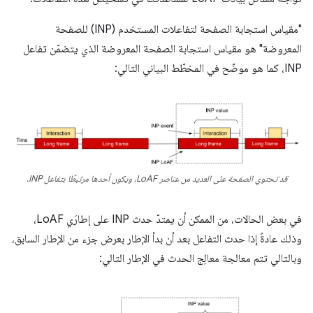
"مقياس استجابة الصفحة لتفاعلات المستخدم (INP) للصفحة
المعروضة" هو مقياس استجابة الصفحة المعروضة الذي يتضمّن تفاعل
INP، كما هو موضّح في المخطّط البياني التالي:
قد تحتوي الصفحة على العديد من عناصر LoAF، ويكون أحدها مرتبطًا بتفاعل INP.
في بعض الحالات، من الممكن أن يمتدّ حدث INP على إطارَي LoAF،
وذلك عادةً إذا حدث التفاعل بعد أن بدأ الإطار بعرض جزء من الإطار السابق،
وبالتالي تتم معالجة معالِج الحدث في الإطار التالي: