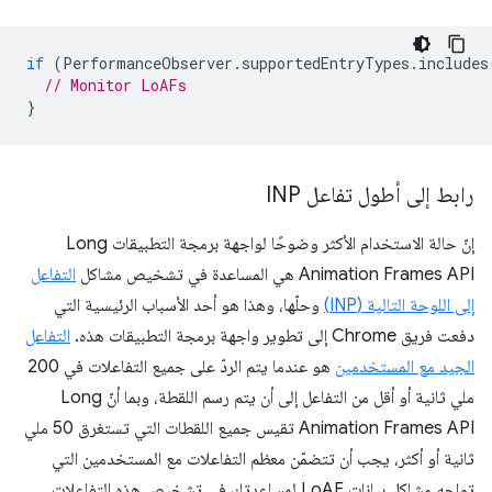
if
(
PerformanceObserver
.
supportedEntryTypes
.
includes
// Monitor LoAFs
}
رابط إلى أطول تفاعل INP
إنّ حالة الاستخدام الأكثر وضوحًا لواجهة برمجة التطبيقات Long
Animation Frames API هي المساعدة في تشخيص مشاكل
التفاعل
إلى اللوحة التالية (INP)
وحلّها، وهذا هو أحد الأسباب الرئيسية التي
دفعت فريق Chrome إلى تطوير واجهة برمجة التطبيقات هذه.
التفاعل
الجيد مع المستخدمين
هو عندما يتم الردّ على جميع التفاعلات في 200
ملي ثانية أو أقل من التفاعل إلى أن يتم رسم اللقطة، وبما أنّ Long
Animation Frames API تقيس جميع اللقطات التي تستغرق 50 ملي
ثانية أو أكثر، يجب أن تتضمّن معظم التفاعلات مع المستخدمين التي
تواجه مشاكل بيانات LoAF لمساعدتك في تشخيص هذه التفاعلات.