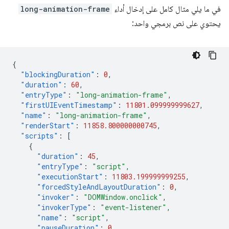
في ما يلي مثال كامل على إدخال أداء
long-animation-frame
يحتوي على نص برمجي واحد:
{
"blockingDuration"
:
0
,
"duration"
:
60
,
"entryType"
:
"long-animation-frame"
,
"firstUIEventTimestamp"
:
11801.099999999627
,
"name"
:
"long-animation-frame"
,
"renderStart"
:
11858.800000000745
,
"scripts"
:
[
{
"duration"
:
45
,
"entryType"
:
"script"
,
"executionStart"
:
11803.199999999255
,
"forcedStyleAndLayoutDuration"
:
0
,
"invoker"
:
"DOMWindow.onclick"
,
"invokerType"
:
"event-listener"
,
"name"
:
"script"
,
"pauseDuration"
:
0
,