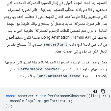
التقديم. إذا كانت المهمة الأولى في إطار الصورة المتحركة المحتملة التي
تستغرق وقتًا طويلاً لا تتطلّب التقديم، يتم إنهاء إطار الصورة المتحركة
الذي يستغرق وقتًا طويلاً عند اكتمال المهمة التي لا تتطلّب التقديم، ويتم
بدء إطار صورة متحركة جديد يحتمل أن يستغرق وقتًا طويلاً مع المهمة
التالية. لا يزال يتم تضمين لقطات الرسوم المتحركة الطويلة التي لا يتم
عرضها في Long Animation Frames API عندما تكون مدتها أطول
من 50 ملي ثانية (مع وقت
renderStart
يساوي 0) للسماح بقياس
العمل الذي قد يؤدي إلى حدوث حظر.
يمكن رصد إطارات الرسوم المتحركة الطويلة بالطريقة نفسها التي يتم بها
رصد المهام الطويلة التي تتضمّن
PerformanceObserver
، ولكن
بالاطّلاع على نوع
long-animation-frame
بدلاً من ذلك:
const
observer
=
new
PerformanceObserver
((
list
)
=
>
{
console
.
log
(
list
.
getEntries
());
});