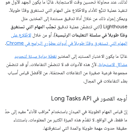
لذلك، عند محاولة تحسين وقت الاستجابة، غالبًا ما يكون الجهد الأول هو
تنفيذ عملية تتبُّع للأداء والاطّلاع على المهام التي تستغرق وقتًا طويلاً.
ويمكن إجراء ذلك من خلال أداة تدقيق مستندة إلى المختبر، مثل
Lighthouse (التي تتضمّن عملية تدقيق
تجنُّب المهام التي تستغرق
وقتًا طويلاً في سلسلة التعليمات الرئيسية
)، أو من خلال
الاطّلاع على
المهام التي تستغرق وقتًا طويلاً في أدوات مطوّري البرامج في Chrome
.
غالبًا ما يكون الاختبار المستنِد إلى المختبر
نقطة بداية سيئة لتحديد
مشاكل الاستجابة
، لأنّ هذه الأدوات قد لا تتضمّن التفاعلات، أو قد تتضمّن
مجموعة فرعية صغيرة من التفاعلات المحتمَلة. من الأفضل قياس أسباب
بطء التفاعلات في المجال.
أوجه القصور في Long Tasks API
إنّ قياس المهام الطويلة في الميدان باستخدام "مراقب الأداء" مفيد إلى حدّ
ما فقط. في الواقع، لا تقدّم هذه الميزة الكثير من المعلومات، باستثناء
حقيقة حدوث مهمة طويلة والمدة التي استغرقتها.