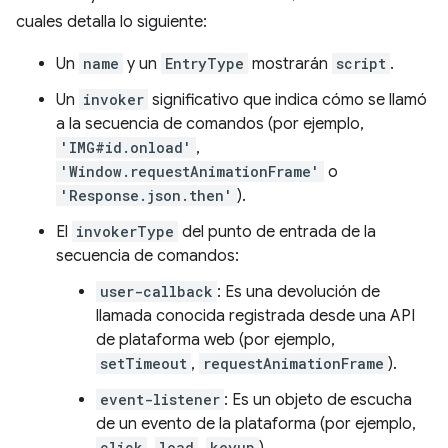
cuales detalla lo siguiente:
Un
name
y un
EntryType
mostrarán
script
.
Un
invoker
significativo que indica cómo se llamó
a la secuencia de comandos (por ejemplo,
'IMG#id.onload'
,
'Window.requestAnimationFrame'
o
'Response.json.then'
).
El
invokerType
del punto de entrada de la
secuencia de comandos:
user-callback
: Es una devolución de
llamada conocida registrada desde una API
de plataforma web (por ejemplo,
setTimeout
,
requestAnimationFrame
).
event-listener
: Es un objeto de escucha
de un evento de la plataforma (por ejemplo,
click
load
keyup