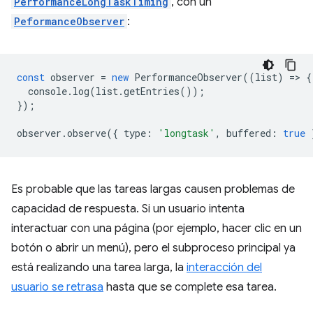
PerformanceLongTaskTiming
, con un
PeformanceObserver
:
const
observer
=
new
PerformanceObserver
((
list
)
=
>
{
console
.
log
(
list
.
getEntries
());
});
observer
.
observe
({
type
:
'longtask'
,
buffered
:
true
Es probable que las tareas largas causen problemas de
capacidad de respuesta. Si un usuario intenta
interactuar con una página (por ejemplo, hacer clic en un
botón o abrir un menú), pero el subproceso principal ya
está realizando una tarea larga, la
interacción del
usuario se retrasa
hasta que se complete esa tarea.