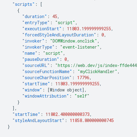
"scripts"
:
[
{
"duration"
:
45
,
"entryType"
:
"script"
,
"executionStart"
:
11803.199999999255
,
"forcedStyleAndLayoutDuration"
:
0
,
"invoker"
:
"DOMWindow.onclick"
,
"invokerType"
:
"event-listener"
,
"name"
:
"script"
,
"pauseDuration"
:
0
,
"sourceURL"
:
"https://web.dev/js/index-ffde44
"sourceFunctionName"
:
"myClickHandler"
,
"sourceCharPosition"
:
17796
,
"startTime"
:
11803.199999999255
,
"window"
:
[
Wi
n
dow
objec
t
],
"windowAttribution"
:
"self"
}
],
"startTime"
:
11802.400000000373
,
"styleAndLayoutStart"
:
11858.800000000745
}