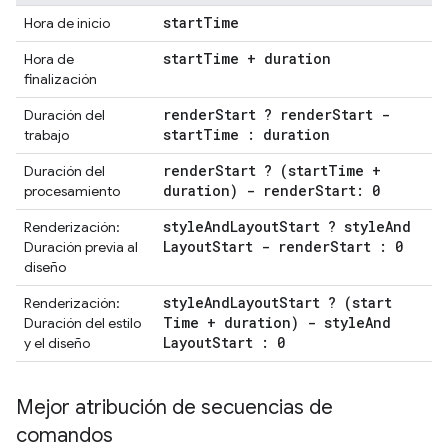
start
Time
Hora de inicio
start
Time + duration
Hora de
finalización
render
Start ? render
Start -
Duración del
start
Time : duration
trabajo
render
Start ? (start
Time +
Duración del
duration) - render
Start: 0
procesamiento
style
And
Layout
Start ? style
And
Renderización:
Layout
Start - render
Start : 0
Duración previa al
diseño
style
And
Layout
Start ? (start
Renderización:
Time + duration) - style
And
Duración del estilo
Layout
Start : 0
y el diseño
Mejor atribución de secuencias de
comandos