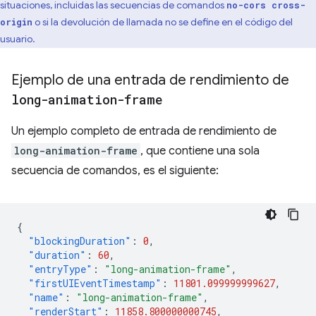
situaciones, incluidas las secuencias de comandos
no-cors cross-
o si la devolución de llamada no se define en el código del
origin
usuario.
Ejemplo de una entrada de rendimiento de
long-animation-frame
Un ejemplo completo de entrada de rendimiento de
long-animation-frame
, que contiene una sola
secuencia de comandos, es el siguiente:
{
"blockingDuration"
:
0
,
"duration"
:
60
,
"entryType"
:
"long-animation-frame"
,
"firstUIEventTimestamp"
:
11801.099999999627
,
"name"
:
"long-animation-frame"
,
"renderStart"
:
11858.800000000745
,