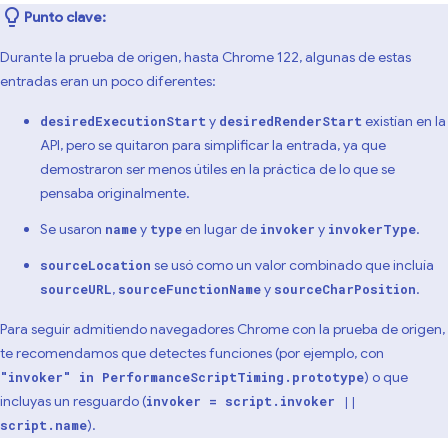
Punto clave:
Durante la prueba de origen, hasta Chrome 122, algunas de estas
entradas eran un poco diferentes:
y
existían en la
desiredExecutionStart
desiredRenderStart
API, pero se quitaron para simplificar la entrada, ya que
demostraron ser menos útiles en la práctica de lo que se
pensaba originalmente.
Se usaron
y
en lugar de
y
.
name
type
invoker
invokerType
se usó como un valor combinado que incluía
sourceLocation
,
y
.
sourceURL
sourceFunctionName
sourceCharPosition
Para seguir admitiendo navegadores Chrome con la prueba de origen,
te recomendamos que detectes funciones (por ejemplo, con
) o que
"invoker" in PerformanceScriptTiming.prototype
incluyas un resguardo (
invoker = script.invoker ||
).
script.name