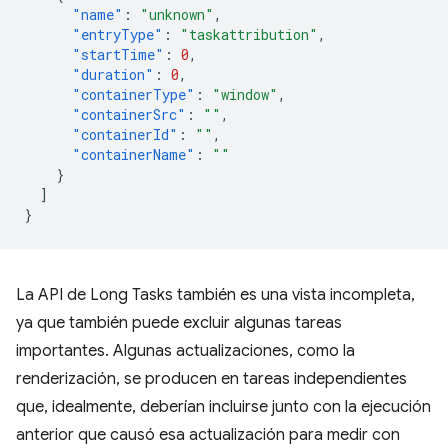
"name"
:
"unknown"
,
"entryType"
:
"taskattribution"
,
"startTime"
:
0
,
"duration"
:
0
,
"containerType"
:
"window"
,
"containerSrc"
:
""
,
"containerId"
:
""
,
"containerName"
:
""
}
]
}
La API de Long Tasks también es una vista incompleta,
ya que también puede excluir algunas tareas
importantes. Algunas actualizaciones, como la
renderización, se producen en tareas independientes
que, idealmente, deberían incluirse junto con la ejecución
anterior que causó esa actualización para medir con