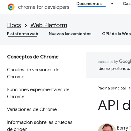
Documentos
Cas
Docs
Web Platform
Plataforma web
Nuevos lanzamientos
GPU de la Web
Conceptos de Chrome
idioma preferido.
Canales de versiones de
Chrome
Página principal
Funciones experimentales de
Chrome
API 
Variaciones de Chrome
Información sobre las pruebas
Barry 
de origen