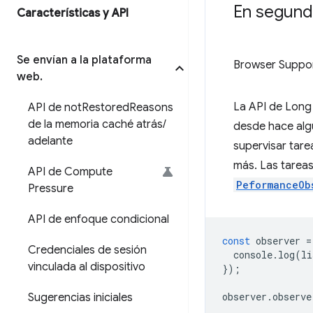
En segundo
Características y API
Se envían a la plataforma
Browser Suppo
web
.
La API de Long 
API de not
Restored
Reasons
de la memoria caché atrás
/
desde hace alg
adelante
supervisar tare
más. Las tareas
API de Compute
PeformanceOb
Pressure
API de enfoque condicional
const
observer
=
Credenciales de sesión
console
.
log
(
li
vinculada al dispositivo
});
observer
.
observe
Sugerencias iniciales