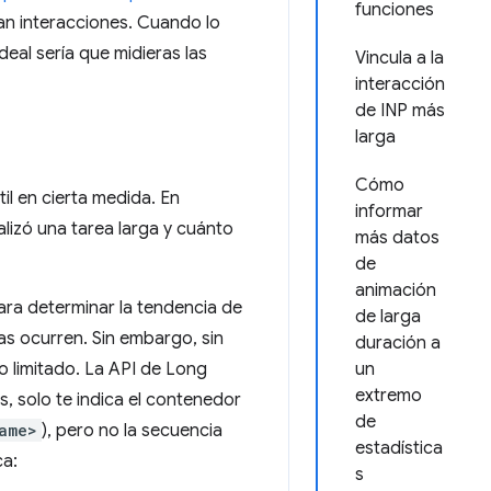
funciones
yan interacciones. Cuando lo
eal sería que midieras las
Vincula a la
interacción
de INP más
larga
Cómo
il en cierta medida. En
informar
lizó una tarea larga y cuánto
más datos
de
animación
ara determinar la tendencia de
de larga
nas ocurren. Sin embargo, sin
duración a
so limitado. La API de Long
un
extremo
os, solo te indica el contenedor
de
ame>
), pero no la secuencia
estadística
ca:
s