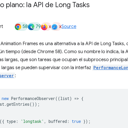
 plano: la API de Long Tasks
58
79
x
x
rt
Source
Animation Frames es una alternativa a la API de Long Tasks,
ún tiempo (desde Chrome 58). Como su nombre lo indica, la A
as largas, que son tareas que ocupan el subproceso principa
 largas se pueden supervisar con la interfaz
PerformanceLo
server
:
new
PerformanceObserver
((
list
)
=
>
{
st
.
getEntries
());
({
type
:
'longtask'
,
buffered
:
true
});