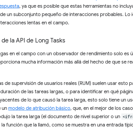
espuesta
, ya que es posible que estas herramientas no inclu
 de un subconjunto pequeño de interacciones probables. Lo id
nteracciones lentas en el campo.
 de la API de Long Tasks
rgas en el campo con un observador de rendimiento solo es út
oporciona mucha información más allá del hecho de que se rea
s de supervisión de usuarios reales (RUM) suelen usar esto p
a duración de las tareas largas, o para identificar en qué pági
byacentes de lo que causó la tarea larga, esto solo tiene un u
e un
modelo de atribución básico
, que, en el mejor de los cas
odujo la tarea larga (el documento de nivel superior o un
<ifr
a función que la llamó, como se muestra en una entrada típi