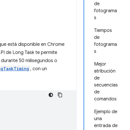
de
fotograma
s
Tiempos
de
 que está disponible en Chrome
fotograma
s
PI de Long Task te permite
l durante 50 milisegundos o
Mejor
ngTaskTiming
, con un
atribución
de
secuencias
de
comandos
Ejemplo de
una
entrada de