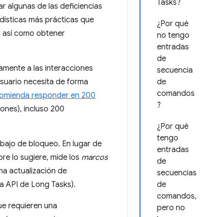
Tasks?
 algunas de las deficiencias
dísticas más prácticas que
¿Por qué
, así como obtener
no tengo
entradas
de
mente a las interacciones
secuencia
 usuario necesita de forma
de
comandos
comienda responder en 200
?
iones), incluso 200
¿Por qué
tengo
abajo de bloqueo. En lugar de
entradas
re lo sugiere, mide los
marcos
de
a actualización de
secuencias
la API de Long Tasks).
de
comandos,
ue requieren una
pero no