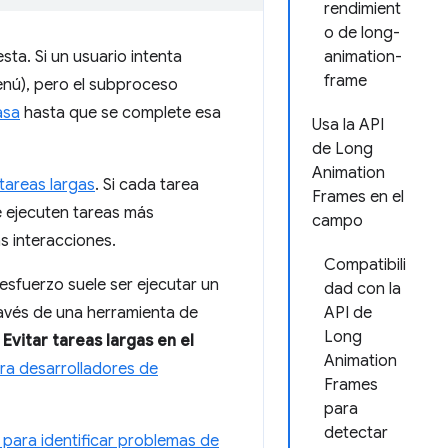
rendimient
o de long-
ta. Si un usuario intenta
animation-
frame
menú), pero el subproceso
asa
hasta que se complete esa
Usa la API
de Long
Animation
s tareas largas
. Si cada tarea
Frames en el
e ejecuten tareas más
campo
as interacciones.
Compatibili
 esfuerzo suele ser ejecutar un
dad con la
ravés de una herramienta de
API de
Long
a
Evitar tareas largas en el
Animation
ara desarrolladores de
Frames
para
detectar
para identificar problemas de