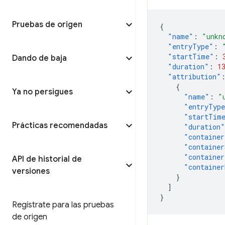
Pruebas de origen
{
"name"
:
"unkn
"entryType"
:
"startTime"
:
Dando de baja
"duration"
:
1
"attribution"
{
Ya no persigues
"name"
:
"
"entryTyp
"startTim
Prácticas recomendadas
"duration"
"container
"container
"container
API de historial de
"container
versiones
}
]
}
Regístrate para las pruebas
de origen