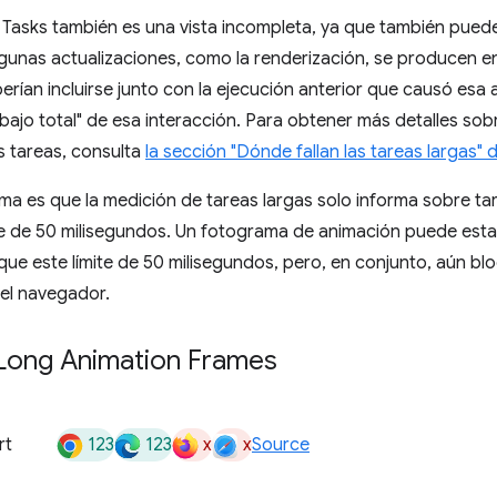
Tasks también es una vista incompleta, ya que también puede
gunas actualizaciones, como la renderización, se producen e
erían incluirse junto con la ejecución anterior que causó esa
abajo total" de esa interacción. Para obtener más detalles sobr
s tareas, consulta
la sección "Dónde fallan las tareas largas" d
ema es que la medición de tareas largas solo informa sobre ta
ite de 50 milisegundos. Un fotograma de animación puede est
e este límite de 50 milisegundos, pero, en conjunto, aún bl
del navegador.
 Long Animation Frames
123
123
x
x
rt
Source