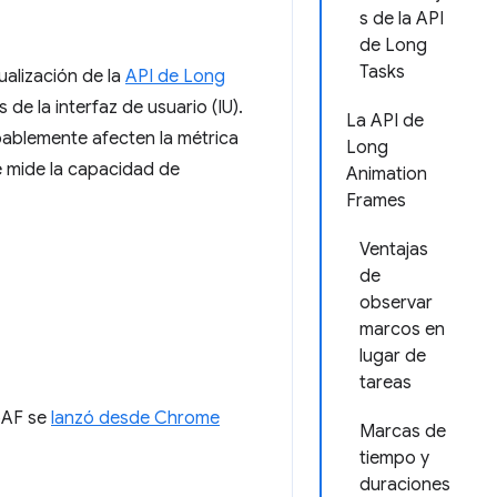
s de la API
de Long
Tasks
ualización de la
API de Long
e la interfaz de usuario (IU).
La API de
bablemente afecten la métrica
Long
e mide la capacidad de
Animation
Frames
Ventajas
de
observar
marcos en
lugar de
tareas
LoAF se
lanzó desde Chrome
Marcas de
tiempo y
duraciones