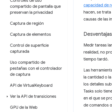
Controles de uso
capacidad de r
compartido de pantalla que
hacen, se trata
preservan la privacidad
causas de las i
Captura de región
Desventajas
Captura de elementos
Medir tareas la
Control de superficie
capturada
realidad, no pr
tiempo tardó.
Uso compartido de
pestañas con el controlador
Las herramienta
de captura
la cantidad o l
los detalles su
API de Virtual
Keyboard
Tasks solo tien
Ver la API de transiciones
en el que se pr
de comandos o l
GPU de la Web