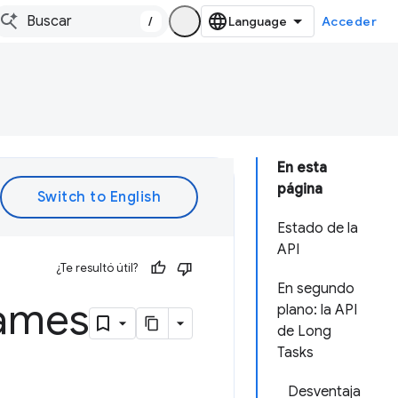
/
Acceder
En esta
página
Estado de la
API
¿Te resultó útil?
En segundo
rames
plano: la API
de Long
Tasks
Desventaja