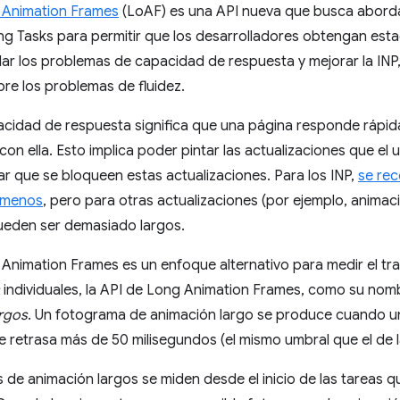
 Animation Frames
(LoAF) es una API nueva que busca abordar
ng Tasks para permitir que los desarrolladores obtengan esta
ar los problemas de capacidad de respuesta y mejorar la INP
bre los problemas de fluidez.
cidad de respuesta significa que una página responde rápida
 con ella. Esto implica poder pintar las actualizaciones que el
ar que se bloqueen estas actualizaciones. Para los INP,
se re
 menos
, pero para otras actualizaciones (por ejemplo, animac
ueden ser demasiado largos.
Animation Frames es un enfoque alternativo para medir el tr
individuales, la API de Long Animation Frames, como su nomb
argos
. Un fotograma de animación largo se produce cuando un
e retrasa más de 50 milisegundos (el mismo umbral que el de 
de animación largos se miden desde el inicio de las tareas q