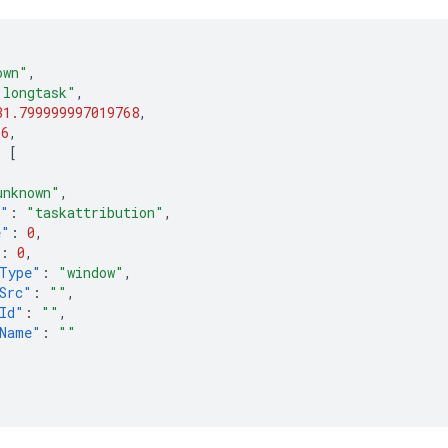
own"
,
"longtask"
,
31.799999997019768
,
36
,
:
[
unknown"
,
e"
:
"taskattribution"
,
e"
:
0
,
:
0
,
Type"
:
"window"
,
Src"
:
""
,
Id"
:
""
,
Name"
:
""