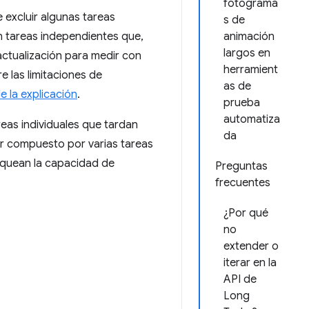
fotograma
 excluir algunas tareas
s de
n tareas independientes que,
animación
largos en
 actualización para medir con
herramient
e las limitaciones de
as de
e la explicación
.
prueba
automatiza
reas individuales que tardan
da
ar compuesto por varias tareas
oquean la capacidad de
Preguntas
frecuentes
¿Por qué
no
extender o
iterar en la
API de
Long