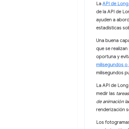
La
API de Long
de la API de Lo
ayuden a abord
estadísticas so
Una buena capa
que se realizan
oportuna y evit
milisegundos o
milisegundos p
La API de Long 
medir las
tareas
de animación l
renderización s
Los fotogramas 