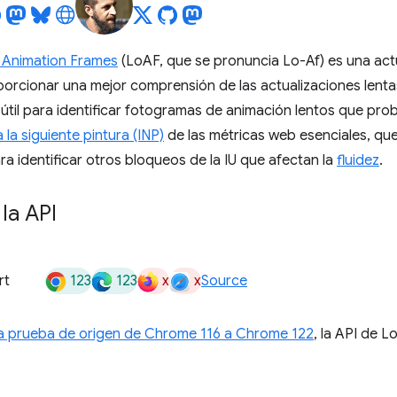
 Animation Frames
(LoAF, que se pronuncia Lo-Af) es una act
orcionar una mejor comprensión de las actualizaciones lentas d
útil para identificar fotogramas de animación lentos que pro
 la siguiente pintura (INP)
de las métricas web esenciales, qu
ra identificar otros bloqueos de la IU que afectan la
fluidez
.
la API
123
123
x
x
rt
Source
a prueba de origen de Chrome 116 a Chrome 122
, la API de 