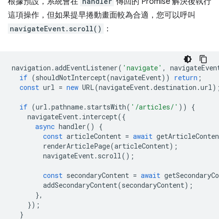
根據預設，系統會在
handler
傳回的 Promise 解決後執行
這項操作，但如果提早捲動畫面較為合適，您可以呼叫
navigateEvent.scroll()
：
navigation
.
addEventListener
(
'navigate'
,
navigateEven
if
(
shouldNotIntercept
(
navigateEvent
))
return
;
const
url
=
new
URL
(
navigateEvent
.
destination
.
url
)
if
(
url
.
pathname
.
startsWith
(
'/articles/'
))
{
navigateEvent
.
intercept
({
async
handler
()
{
const
articleContent
=
await
getArticleConten
renderArticlePage
(
articleContent
);
navigateEvent
.
scroll
();
const
secondaryContent
=
await
getSecondaryCo
addSecondaryContent
(
secondaryContent
);
},
});
}