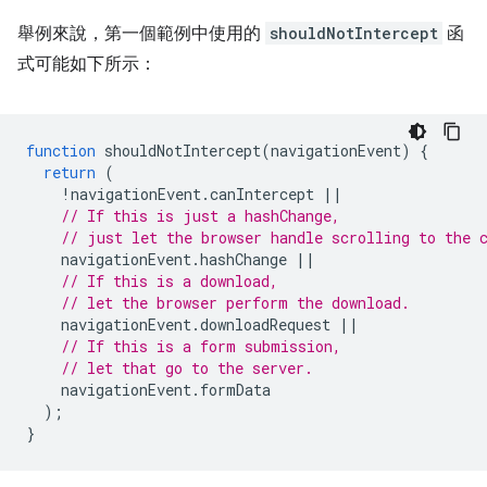
舉例來說，第一個範例中使用的
shouldNotIntercept
函
式可能如下所示：
function
shouldNotIntercept
(
navigationEvent
)
{
return
(
!
navigationEvent
.
canIntercept
||
// If this is just a hashChange,
// just let the browser handle scrolling to the 
navigationEvent
.
hashChange
||
// If this is a download,
// let the browser perform the download.
navigationEvent
.
downloadRequest
||
// If this is a form submission,
// let that go to the server.
navigationEvent
.
formData
);
}