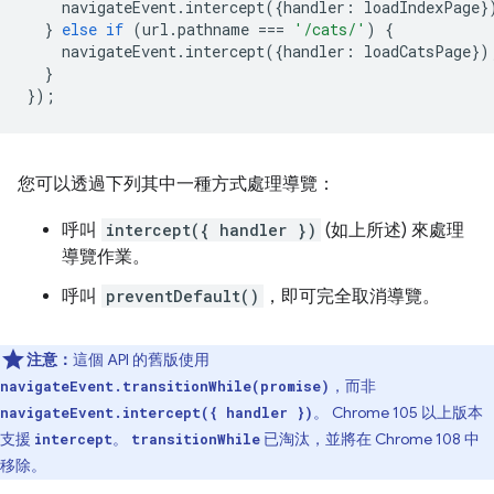
navigateEvent
.
intercept
({
handler
:
loadIndexPage
}
}
else
if
(
url
.
pathname
===
'/cats/'
)
{
navigateEvent
.
intercept
({
handler
:
loadCatsPage
})
}
});
您可以透過下列其中一種方式處理導覽：
呼叫
intercept({ handler })
(如上所述) 來處理
導覽作業。
呼叫
preventDefault()
，即可完全取消導覽。
注意：
這個 API 的舊版使用
，而非
navigateEvent.transitionWhile(promise)
。 Chrome 105 以上版本
navigateEvent.intercept({ handler })
支援
。
已淘汰，並將在 Chrome 108 中
intercept
transitionWhile
移除。