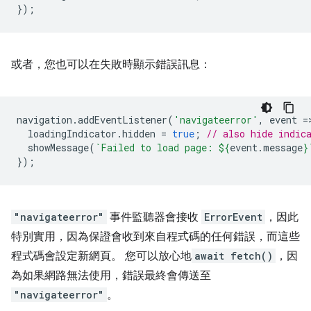
});
或者，您也可以在失敗時顯示錯誤訊息：
navigation
.
addEventListener
(
'navigateerror'
,
event
=
loadingIndicator
.
hidden
=
true
;
// also hide indic
showMessage
(
`Failed to load page: 
${
event
.
message
}
});
"navigateerror"
事件監聽器會接收
ErrorEvent
，因此
特別實用，因為保證會收到來自程式碼的任何錯誤，而這些
程式碼會設定新網頁。 您可以放心地
await fetch()
，因
為如果網路無法使用，錯誤最終會傳送至
"navigateerror"
。