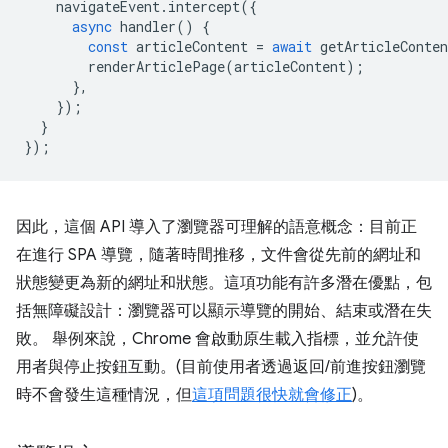
navigateEvent
.
intercept
({
async
handler
()
{
const
articleContent
=
await
getArticleConten
renderArticlePage
(
articleContent
);
},
});
}
});
因此，這個 API 導入了瀏覽器可理解的語意概念：目前正
在進行 SPA 導覽，隨著時間推移，文件會從先前的網址和
狀態變更為新的網址和狀態。這項功能有許多潛在優點，包
括無障礙設計：瀏覽器可以顯示導覽的開始、結束或潛在失
敗。 舉例來說，Chrome 會啟動原生載入指標，並允許使
用者與停止按鈕互動。(目前使用者透過返回/前進按鈕瀏覽
時不會發生這種情況，但
這項問題很快就會修正
)。