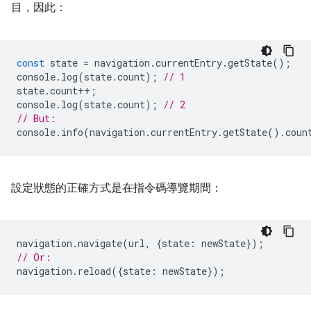
目，因此：
const
state
=
navigation
.
currentEntry
.
getState
();
console
.
log
(
state
.
count
);
// 1
state
.
count
++
;
console
.
log
(
state
.
count
);
// 2
// But:
console
.
info
(
navigation
.
currentEntry
.
getState
().
coun
設定狀態的正確方式是在指令碼導覽期間：
navigation
.
navigate
(
url
,
{
state
:
newState
});
// Or:
navigation
.
reload
({
state
:
newState
});