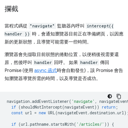
攔截
當程式碼從
"navigate"
監聽器內呼叫
intercept({
handler })
時，會通知瀏覽器目前正在準備網頁，以因應
新的更新狀態，且導覽可能需要一些時間。
瀏覽器會先擷取目前狀態的捲動位置，以便稍後視需要還
原，然後呼叫
handler
回呼。 如果
handler
傳回
Promise (使用
async 函式
時會自動發生)，該 Promise 會告
知瀏覽器導覽所需的時間，以及導覽是否成功。
navigation
.
addEventListener
(
'navigate'
,
navigateEven
if
(
shouldNotIntercept
(
navigateEvent
))
return
;
const
url
=
new
URL
(
navigateEvent
.
destination
.
url
)
if
(
url
.
pathname
.
startsWith
(
'/articles/'
))
{