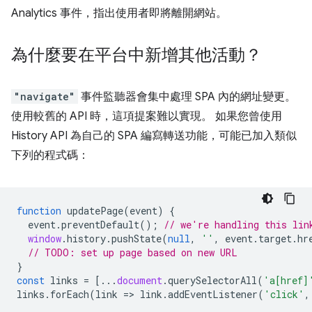
Analytics 事件，指出使用者即將離開網站。
為什麼要在平台中新增其他活動？
"navigate"
事件監聽器會集中處理 SPA 內的網址變更。
使用較舊的 API 時，這項提案難以實現。 如果您曾使用
History API 為自己的 SPA 編寫轉送功能，可能已加入類似
下列的程式碼：
function
updatePage
(
event
)
{
event
.
preventDefault
();
// we're handling this lin
window
.
history
.
pushState
(
null
,
''
,
event
.
target
.
hr
// TODO: set up page based on new URL
}
const
links
=
[...
document
.
querySelectorAll
(
'a[href]
links
.
forEach
(
link
=
>
link
.
addEventListener
(
'click'
,