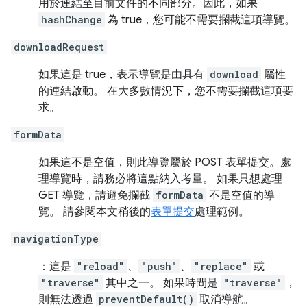
用於連結至目前文件的不同部分。因此，如果
hashChange
為 true，您可能不需要攔截這項導覽。
downloadRequest
如果這是 true，表示導覽是由具有
download
屬性
的連結啟動。 在大多數情況下，您不需要攔截這項要
求。
formData
如果這不是空值，則此導覽屬於 POST 表單提交。處
理導覽時，請務必將這點納入考量。 如果只想處理
GET 導覽，請避免攔截
formData
不是空值的導
覽。 請參閱本文稍後的
表單提交
處理範例。
navigationType
：這是
"reload"
、
"push"
、
"replace"
或
"traverse"
其中之一。 如果時間是
"traverse"
，
則無法透過
preventDefault()
取消導航。