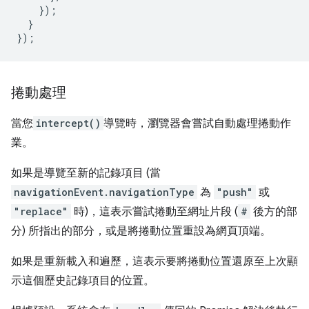
});
}
});
捲動處理
當您
intercept()
導覽時，瀏覽器會嘗試自動處理捲動作
業。
如果是導覽至新的記錄項目 (當
navigationEvent.navigationType
為
"push"
或
"replace"
時)，這表示嘗試捲動至網址片段 (
#
後方的部
分) 所指出的部分，或是將捲動位置重設為網頁頂端。
如果是重新載入和遍歷，這表示要將捲動位置還原至上次顯
示這個歷史記錄項目的位置。