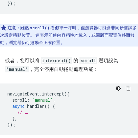
});
注意：
雖然
看似單一呼叫，但瀏覽器可能會非同步嘗試多
scroll()
次設定捲動位置。 這表示即使內容稍晚才載入，或因版面配置位移而移
動，瀏覽器仍可捲動至正確位置。
或者，您可以將
intercept()
的
scroll
選項設為
"manual"
，完全停用自動捲動處理功能：
navigateEvent
.
intercept
({
scroll
:
'manual'
,
async
handler
()
{
// …
},
});