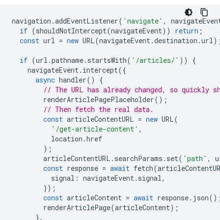
navigation
.
addEventListener
(
'navigate'
,
navigateEven
if
(
shouldNotIntercept
(
navigateEvent
))
return
;
const
url
=
new
URL
(
navigateEvent
.
destination
.
url
)
if
(
url
.
pathname
.
startsWith
(
'/articles/'
))
{
navigateEvent
.
intercept
({
async
handler
()
{
// The URL has already changed, so quickly s
renderArticlePagePlaceholder
();
// Then fetch the real data.
const
articleContentURL
=
new
URL
(
'/get-article-content'
,
location
.
href
);
articleContentURL
.
searchParams
.
set
(
'path'
,
u
const
response
=
await
fetch
(
articleContentU
signal
:
navigateEvent
.
signal
,
});
const
articleContent
=
await
response
.
json
()
renderArticlePage
(
articleContent
);
},