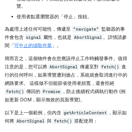
覽。
使用者點選瀏覽器的「停止」按鈕。
為處理上述任何可能性，傳遞至
"navigate"
監聽器的事
件會包含
signal
屬性，也就是
AbortSignal
。詳情請參
閱「
可中止的擷取作業
」。
簡而言之，這個物件會在您應該停止工作時觸發事件。值得
注意的是，您可以將
AbortSignal
傳遞至對
fetch()
進
行的任何呼叫，如果導覽遭到搶占，系統就會取消進行中的
網路要求。 這樣做不但能節省使用者頻寬，還會拒絕
fetch()
傳回的
Promise
，防止後續程式碼執行動作 (例
如更新 DOM，顯示無效的頁面導覽)。
以下是上一個範例，但內含
getArticleContent
，顯示如
何將
AbortSignal
與
fetch()
搭配使用：