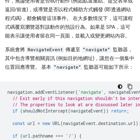
件，無論使用者是否執行動作 (例如點選連結、提交表單或
返回/前進)，或導覽是否以程式輔助方式觸發 (即透過網站
程式碼)，都會觸發這項事件。 在大多數情況下，這可讓程
式碼覆寫瀏覽器對該動作的預設行為。如果是 SPA，這可
能表示讓使用者留在同一頁面，並載入或變更網站內容。
系統會將
NavigateEvent
傳遞至
"navigate"
監聽器，
其中包含導覽相關資訊 (例如目的地網址)，讓您在一個集中
位置回應導覽。 基本
"navigate"
監聽器可能如下所示：
navigation
.
addEventListener
(
'navigate'
,
navigateEven
// Exit early if this navigation shouldn't be inte
// The properties to look at are discussed later i
if
(
shouldNotIntercept
(
navigateEvent
))
return
;
const
url
=
new
URL
(
navigateEvent
.
destination
.
url
)
if
(
url
.
pathname
===
'/'
)
{