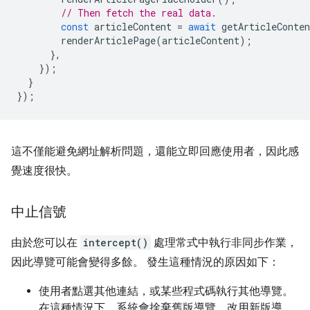
// Then fetch the real data.
const
articleContent
=
await
getArticleConten
renderArticlePage
(
articleContent
);
},
});
}
});
這不僅能避免網址解析問題，還能立即回應使用者，因此感
覺速度很快。
中止信號
由於您可以在
intercept()
處理常式中執行非同步作業，
因此導覽可能會變得多餘。 發生這種情況的原因如下：
使用者點選其他連結，或某些程式碼執行其他導覽。
在這種情況下，系統會捨棄舊版導覽，改用新版導