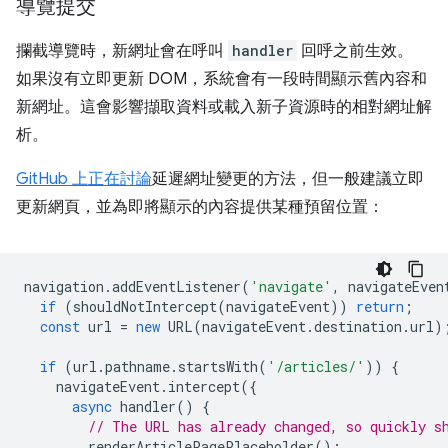
導覽提交
攔截導覽時，新網址會在呼叫
handler
回呼之前生效。
如果沒有立即更新 DOM，系統會有一段時間顯示舊內容和
新網址。這會影響擷取資料或載入新子資源時的相對網址解
析。
GitHub 上正在討論
延遲網址變更的方法，但一般建議立即
更新網頁，並為即將顯示的內容提供某種預留位置：
navigation
.
addEventListener
(
'navigate'
,
navigateEven
if
(
shouldNotIntercept
(
navigateEvent
))
return
;
const
url
=
new
URL
(
navigateEvent
.
destination
.
url
)
if
(
url
.
pathname
.
startsWith
(
'/articles/'
))
{
navigateEvent
.
intercept
({
async
handler
()
{
// The URL has already changed, so quickly s
renderArticlePagePlaceholder
();