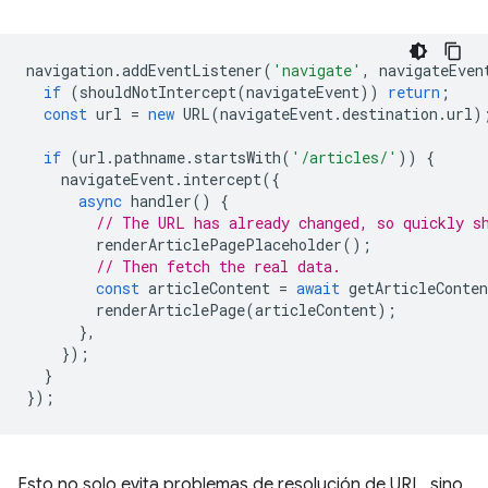
navigation
.
addEventListener
(
'navigate'
,
navigateEven
if
(
shouldNotIntercept
(
navigateEvent
))
return
;
const
url
=
new
URL
(
navigateEvent
.
destination
.
url
)
if
(
url
.
pathname
.
startsWith
(
'/articles/'
))
{
navigateEvent
.
intercept
({
async
handler
()
{
// The URL has already changed, so quickly s
renderArticlePagePlaceholder
();
// Then fetch the real data.
const
articleContent
=
await
getArticleConten
renderArticlePage
(
articleContent
);
},
});
}
});
Esto no solo evita problemas de resolución de URL, sino