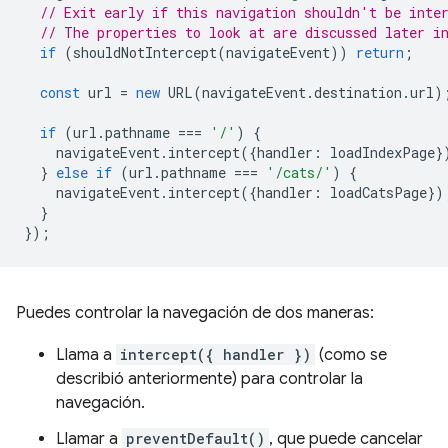
// Exit early if this navigation shouldn't be inte
// The properties to look at are discussed later i
if
(
shouldNotIntercept
(
navigateEvent
))
return
;
const
url
=
new
URL
(
navigateEvent
.
destination
.
url
)
if
(
url
.
pathname
===
'/'
)
{
navigateEvent
.
intercept
({
handler
:
loadIndexPage
}
}
else
if
(
url
.
pathname
===
'/cats/'
)
{
navigateEvent
.
intercept
({
handler
:
loadCatsPage
})
}
});
Puedes controlar la navegación de dos maneras:
Llama a
intercept({ handler })
(como se
describió anteriormente) para controlar la
navegación.
Llamar a
preventDefault()
, que puede cancelar