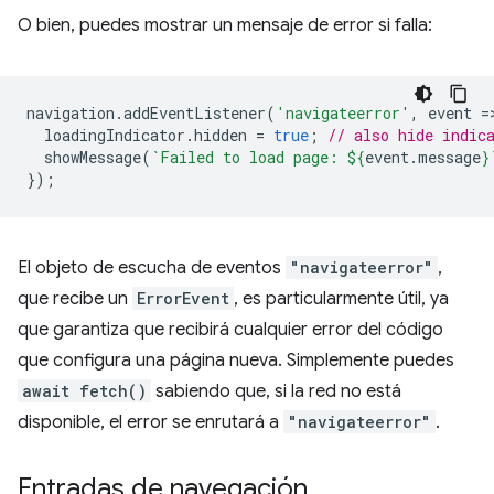
O bien, puedes mostrar un mensaje de error si falla:
navigation
.
addEventListener
(
'navigateerror'
,
event
=
loadingIndicator
.
hidden
=
true
;
// also hide indic
showMessage
(
`Failed to load page: 
${
event
.
message
}
});
El objeto de escucha de eventos
"navigateerror"
,
que recibe un
ErrorEvent
, es particularmente útil, ya
que garantiza que recibirá cualquier error del código
que configura una página nueva. Simplemente puedes
await fetch()
sabiendo que, si la red no está
disponible, el error se enrutará a
"navigateerror"
.
Entradas de navegación