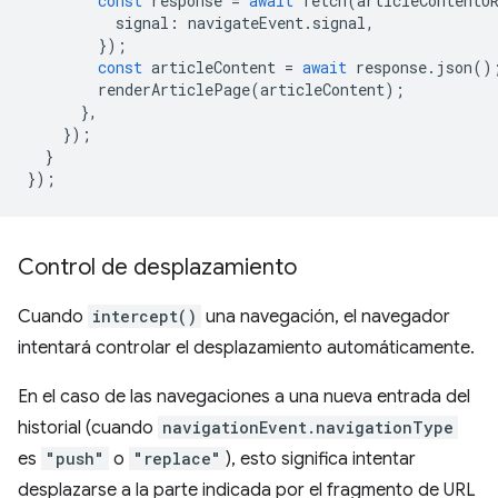
const
response
=
await
fetch
(
articleContentU
signal
:
navigateEvent
.
signal
,
});
const
articleContent
=
await
response
.
json
()
renderArticlePage
(
articleContent
);
},
});
}
});
Control de desplazamiento
Cuando
intercept()
una navegación, el navegador
intentará controlar el desplazamiento automáticamente.
En el caso de las navegaciones a una nueva entrada del
historial (cuando
navigationEvent.navigationType
es
"push"
o
"replace"
), esto significa intentar
desplazarse a la parte indicada por el fragmento de URL