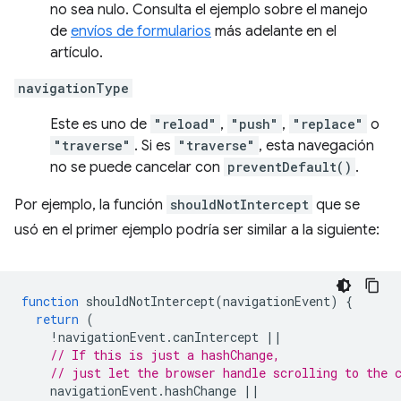
no sea nulo. Consulta el ejemplo sobre el manejo
de
envíos de formularios
más adelante en el
artículo.
navigationType
Este es uno de
"reload"
,
"push"
,
"replace"
o
"traverse"
. Si es
"traverse"
, esta navegación
no se puede cancelar con
preventDefault()
.
Por ejemplo, la función
shouldNotIntercept
que se
usó en el primer ejemplo podría ser similar a la siguiente:
function
shouldNotIntercept
(
navigationEvent
)
{
return
(
!
navigationEvent
.
canIntercept
||
// If this is just a hashChange,
// just let the browser handle scrolling to the 
navigationEvent
.
hashChange
||