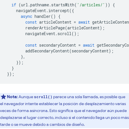
if
(
url
.
pathname
.
startsWith
(
'/articles/'
))
{
navigateEvent
.
intercept
({
async
handler
()
{
const
articleContent
=
await
getArticleConten
renderArticlePage
(
articleContent
);
navigateEvent
.
scroll
();
const
secondaryContent
=
await
getSecondaryCo
addSecondaryContent
(
secondaryContent
);
},
});
}
});
Nota:
Aunque
parece una sola llamada, es posible que
scroll()
el navegador intente establecer la posición de desplazamiento varias
veces de forma asíncrona. Esto significa que el navegador aún puede
desplazarse al lugar correcto, incluso si el contenido llega un poco más
tarde o se mueve debido a cambios de diseño.