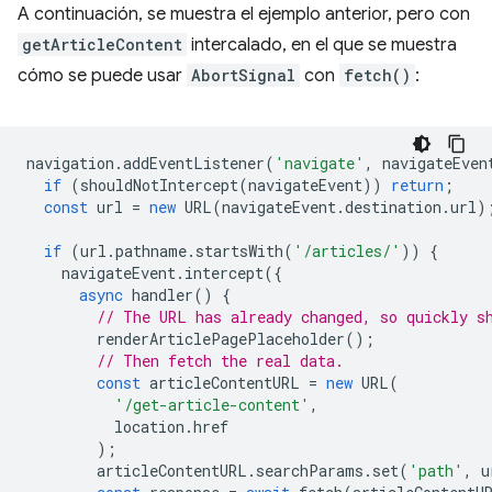
A continuación, se muestra el ejemplo anterior, pero con
getArticleContent
intercalado, en el que se muestra
cómo se puede usar
AbortSignal
con
fetch()
:
navigation
.
addEventListener
(
'navigate'
,
navigateEven
if
(
shouldNotIntercept
(
navigateEvent
))
return
;
const
url
=
new
URL
(
navigateEvent
.
destination
.
url
)
if
(
url
.
pathname
.
startsWith
(
'/articles/'
))
{
navigateEvent
.
intercept
({
async
handler
()
{
// The URL has already changed, so quickly s
renderArticlePagePlaceholder
();
// Then fetch the real data.
const
articleContentURL
=
new
URL
(
'/get-article-content'
,
location
.
href
);
articleContentURL
.
searchParams
.
set
(
'path'
,
u