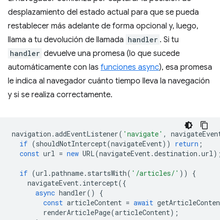
desplazamiento del estado actual para que se pueda
restablecer más adelante de forma opcional y, luego,
llama a tu devolución de llamada
handler
. Si tu
handler
devuelve una promesa (lo que sucede
automáticamente con las
funciones async
), esa promesa
le indica al navegador cuánto tiempo lleva la navegación
y si se realiza correctamente.
navigation
.
addEventListener
(
'navigate'
,
navigateEven
if
(
shouldNotIntercept
(
navigateEvent
))
return
;
const
url
=
new
URL
(
navigateEvent
.
destination
.
url
)
if
(
url
.
pathname
.
startsWith
(
'/articles/'
))
{
navigateEvent
.
intercept
({
async
handler
()
{
const
articleContent
=
await
getArticleConten
renderArticlePage
(
articleContent
);