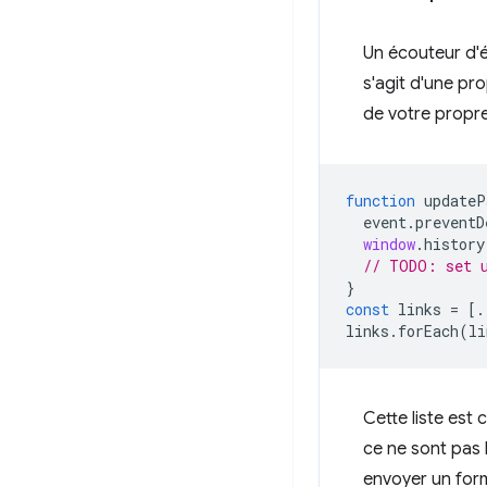
Un écouteur d
s'agit d'une pro
de votre propre
function
updateP
event
.
preventD
window
.
history
// TODO: set u
}
const
links
=
[.
links
.
forEach
(
li
Cette liste est 
ce ne sont pas 
envoyer un form