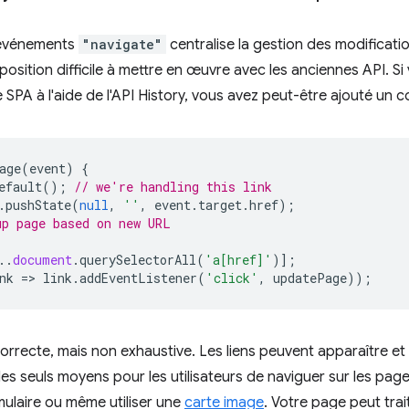
'événements
"navigate"
centralise la gestion des modificati
position difficile à mettre en œuvre avec les anciennes API. Si
 SPA à l'aide de l'API History, vous avez peut-être ajouté un 
age
(
event
)
{
efault
();
// we're handling this link
.
pushState
(
null
,
''
,
event
.
target
.
href
);
p page based on new URL
..
document
.
querySelectorAll
(
'a[href]'
)];
nk
=
>
link
.
addEventListener
(
'click'
,
updatePage
));
correcte, mais non exhaustive. Les liens peuvent apparaître et
les seuls moyens pour les utilisateurs de naviguer sur les page
ulaire ou même utiliser une
carte image
. Votre page peut trait