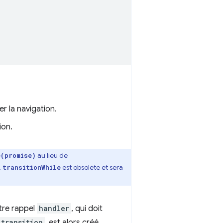
r la navigation.
ion.
au lieu de
e(promise)
.
est obsolète et sera
transitionWhile
tre rappel
handler
, qui doit
.transition
, est alors créé.