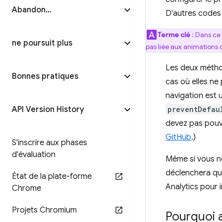
Abandon…
D'autres codes p
Terme clé
: Dans ce 
ne poursuit plus
pas liée aux animations d
Les deux méth
Bonnes pratiques
cas où elles ne
navigation est 
API Version History
preventDefau
devez pas pouvo
GitHub
.)
S'inscrire aux phases
d'évaluation
Même si vous ne
déclenchera qu
État de la plate-forme
Analytics pour i
Chrome
Projets Chromium
Pourquoi a