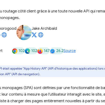
u routage côté client grâce à une toute nouvelle API qui rem
 monopages.
horogood
Jake Archibald
102
102
147
26.2
rt
Source
PI était appelée "App History API" (API d'historique des applications) lo
n API" (API de navigation).
s monopages (SPA) sont définies par une fonctionnalité de bas
eur contenu à mesure que l'utilisateur interagit avec le site, 
iste à charger des pages entièrement nouvelles à partir du se