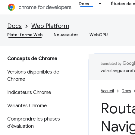
Docs
Études de 
Docs
Web Platform
Plate-forme Web
Nouveautés
WebGPU
Concepts de Chrome
votre langue préf
Versions disponibles de
Chrome
Accueil
Docs
Indicateurs Chrome
Routa
Variantes Chrome
Comprendre les phases
Navi
d'évaluation