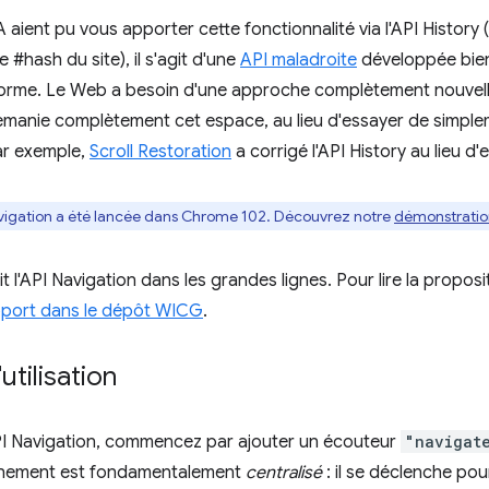
 aient pu vous apporter cette fonctionnalité via l'API History 
e #hash du site), il s'agit d'une
API maladroite
développée bien
norme. Le Web a besoin d'une approche complètement nouvelle
manie complètement cet espace, au lieu d'essayer de simplem
Par exemple,
Scroll Restoration
a corrigé l'API History au lieu d'
avigation a été lancée dans Chrome 102. Découvrez notre
démonstratio
it l'API Navigation dans les grandes lignes. Pour lire la propos
apport dans le dépôt WICG
.
utilisation
'API Navigation, commencez par ajouter un écouteur
"navigat
énement est fondamentalement
centralisé
: il se déclenche pou