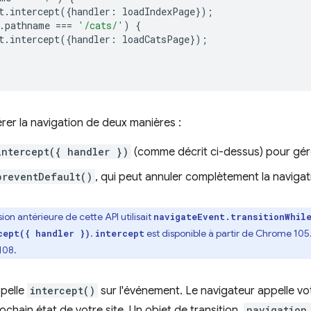
t
.
intercept
({
handler
:
loadIndexPage
});
.
pathname
===
'/cats/'
)
{
t
.
intercept
({
handler
:
loadCatsPage
});
er la navigation de deux manières :
intercept({ handler })
(comme décrit ci-dessus) pour gére
preventDefault()
, qui peut annuler complètement la navigat
ion antérieure de cette API utilisait
navigateEvent.transitionWhil
.
est disponible à partir de Chrome 105
cept({ handler })
intercept
108.
pelle
intercept()
sur l'événement. Le navigateur appelle vo
ochain état de votre site. Un objet de transition,
navigation