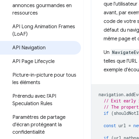
que l'utilisateu
annonces gourmandes en
avant, par exem
ressources
code de votre s
API Long Animation Frames
défaut du naviga
(Lo
AF)
même page et qu
API Navigation
Un
NavigateEv
telles que l'UR
API Page Lifecycle
exemple d'éco
Picture-in-picture pour tous
les éléments
navigation
.
addEv
Prérendu avec l'API
// Exit early 
Speculation Rules
// The propert
if
(
shouldNotI
Paramètres de partage
d'écran protégeant la
const
url
=
ne
confidentialité
if
(
url
.
pathna