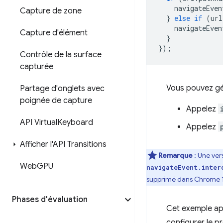
navigateEven
Capture de zone
}
else
if
(
url
navigateEven
Capture d'élément
}
});
Contrôle de la surface
capturée
Vous pouvez gér
Partage d'onglets avec
poignée de capture
Appelez
API Virtual
Keyboard
Appelez
Afficher l'API Transitions
Remarque
: Une vers
Web
GPU
navigateEvent.inter
supprimé dans Chrome 
Phases d'évaluation
Cet exemple ap
configurer le pr