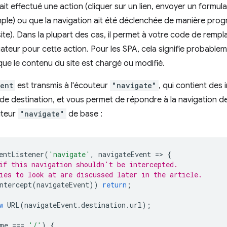
r ait effectué une action (cliquer sur un lien, envoyer un formula
ple) ou que la navigation ait été déclenchée de manière progr
ite). Dans la plupart des cas, il permet à votre code de rem
teur pour cette action. Pour les SPA, cela signifie probablemen
e le contenu du site est chargé ou modifié.
ent
est transmis à l'écouteur
"navigate"
, qui contient des 
L de destination, et vous permet de répondre à la navigation de
uteur
"navigate"
de base :
entListener
(
'navigate'
,
navigateEvent
=
>
{
if this navigation shouldn't be intercepted.
ies to look at are discussed later in the article.
ntercept
(
navigateEvent
))
return
;
w
URL
(
navigateEvent
.
destination
.
url
);
me
===
'/'
)
{