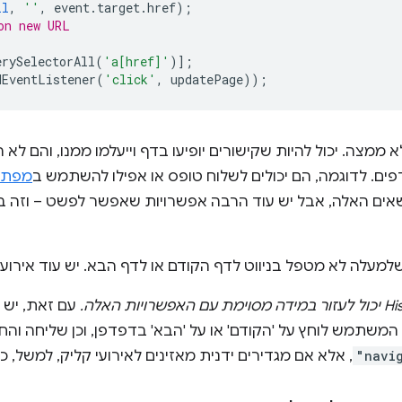
ll
,
''
,
event
.
target
.
href
);
on new URL
erySelectorAll
(
'a[href]'
)];
dEventListener
(
'click'
,
updatePage
));
 ממצה. יכול להיות שקישורים יופיעו בדף וייעלמו ממנו, והם 
ן דפים. לדוגמה, הם יכולים לשלוח טופס או אפילו להשתמש ב
מפת 
למעלה לא מטפל בניווט לדף הקודם או לדף הבא. יש עוד אירוע
עם זאת, יש ל
"navi
, אלא אם מגדירים ידנית מאזינים לאירועי קליק, למשל, כ