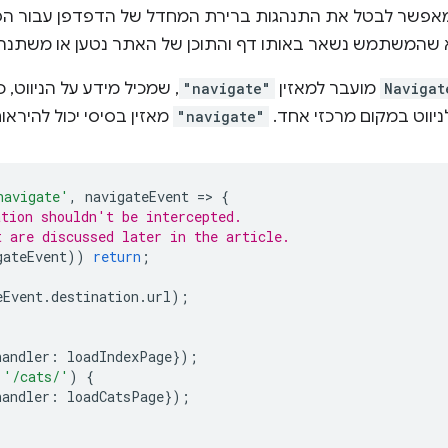
שהמשתמש נשאר באותו דף והתוכן של האתר נטען או משתנה.
Navigat
מועבר למאזין
"navigate"
יווט במקום מרכזי אחד.
"navigate"
מאזין בסיסי יכול להיראות
navigate'
,
navigateEvent
=
>
{
ation shouldn't be intercepted.
t are discussed later in the article.
gateEvent
))
return
;
eEvent
.
destination
.
url
);
handler
:
loadIndexPage
});
'/cats/'
)
{
handler
:
loadCatsPage
});