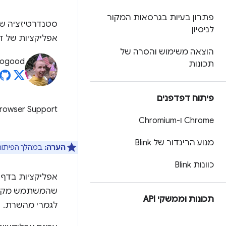
פתרון בעיות בגרסאות המקור
לניסיון
אפליקציות של דף
הוצאה משימוש והסרה של
rogood
תכונות
פיתוח דפדפנים
rowser Support
Chrome ו-Chromium
מנוע הרינדור של Blink
הערה:
במהלך הפיתוח, ה-API הזה נקרא App History API (היסטוריית אפליקציות), אבל מאז הוא שונה ל-n API
כוונות Blink
שהמשתמש מקיים
תכונות וממשקי API
לגמרי מהשרת.