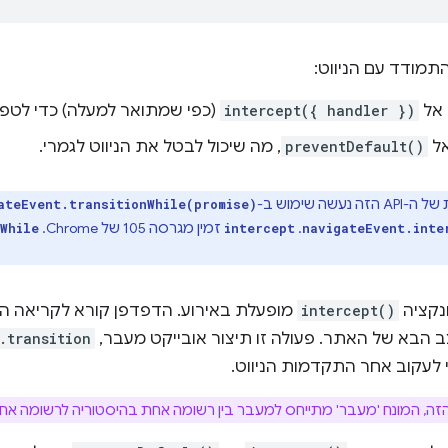
תמודד עם הניווט:
אל
intercept({ handler })
(כפי שמתואר למעלה) כדי לטפל 
ל
preventDefault()
, מה שיכול לבטל את הניווט לגמרי.
עשה שימוש ב-
ateEvent.transitionWhile(promise)
. ‫
זמין מגרסה 105 של Chrome. ‫
While
intercept
navigateEvent.inte
ונקציה
intercept()
מופעלת באירוע. הדפדפן קורא לקריאה ה
 הבא של האתר. פעולה זו תיצור אובייקט מעבר,
.transition
לעקוב אחר התקדמות הניווט.
ה, המונח 'מעבר' מתייחס למעבר בין רשומה אחת בהיסטוריה לרשומה אחרת