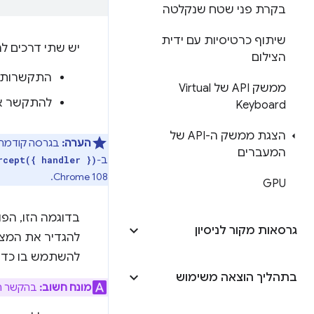
בקרת פני שטח שנקלטה
שיתוף כרטיסיות עם ידית
יש שתי דרכים לה
הצילום
התקשרות 
ממשק API של Virtual
להתקשר א
Keyboard
הצגת ממשק ה-API של
הערה:
בגרסה קודמת של ה-API הזה נ
המעברים
ב-
rcept({ handler })
Chrome 108.
GPU
בדוגמה הזו, הפ
גרסאות מקור לניסיון
להגדיר את המצב
להשתמש בו כדי 
בתהליך הוצאה משימוש
מונח חשוב:
בהקשר הז