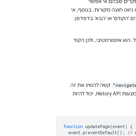
מקרים שבהם אי אפשר
ניווט חוצה מקורות. בנוסף, אי
'הקודם' או 'הבא' בדפדפן.
ל. הוא
אינפורמטיבי
, ולכן הקוד
"navigat
קשה להשיג את זה
באמצעות ממשקי API ישנים. אם כתבתם בעבר את הניתוב של SPA משלכם באמצעות History API, יכול להיות
function
updatePage
(
event
)
{
event
.
preventDefault
();
// 