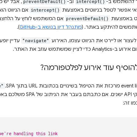
 להשתמש ב-
intercept()
וב-
preventDefault()
, אבל יש 
י אפשר לטפל בניווטים באמצעות
intercept()
אם הניווט הוא 
וט באמצעות
preventDefault()
אם המשתמש לוחץ על הלחצנים 
תמשים להיתקע באתר. (
מתנהל דיון בנושא ב-GitHub
).
עצור או ליירט את הניווט עצמו, האירוע
"navigate"
עדיין יופע
 לציין שמשתמש עוזב את האתר.
הוסיף עוד אירוע לפלטפורמה?
e"
ו זה:
we're handling this link