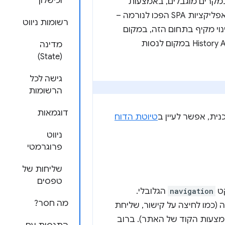
וכישלון
SPA הצליחו לספק את התכונה הזו באמצעות History API (או במקרים מוגבלים, באמצעות
שפותח הרבה לפני שאפליקציות SPA הפכו לנורמה –
רשומות ניווט
Navigation API הוא API מוצע שמבצע שינוי מקיף בתחום הזה, במקום
תיקן את History API במקום לנסות
מדינה
(State)
גישה לכל
הרשומות
דוגמאות
טיוטת הדוח
ניווט
פרוגרמטי
שליחות של
טפסים
קט
navigation
הגלובלי.
מה חסר?
ה (כמו לחיצה על קישור, שליחת
באמצעות הקוד של האתר). ברוב