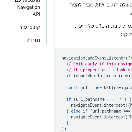
התנסות עם
המקרים, הקוד מאפשר לבטל את התנהגות ברירת המחדל של הדפדפן עבור הפעולה הזו. ב-SPA, סביר להניח
Navigation
API
, שמכיל מידע על הניווט, כמו כתובת ה-URL של היעד,
קובצי עזר
 כך:
תודות
navigation
.
addEventListener
(
'
// Exit early if this navig
// The properties to look a
if
(
shouldNotIntercept
(
navi
const
url
=
new
URL
(
navigat
if
(
url
.
pathname
===
'/'
)
{
navigateEvent
.
intercept
({
}
else
if
(
url
.
pathname
===
navigateEvent
.
intercept
({
}
});