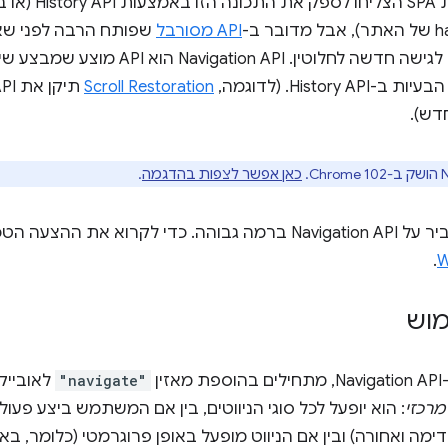
אמנם אפליקציות 
API מסורבל
והאינטרנט זקוק לגישה חדשה לחלוטין. ‫
History. (לדוגמה,
Scroll Restoration
דש).
כאן אפשר לצפות בהדגמה
.
הצעה הטכנית, אפשר לעיין ב
.
מוש
ין
"navigate"
לאוביי
מרכזי
: הוא יופעל לכל סוגי הניווטים, בין אם המשתמש ביצע פעול
ימה ואחורה) ובין אם הניווט מופעל באופן פרוגרמטי (כלומר, 