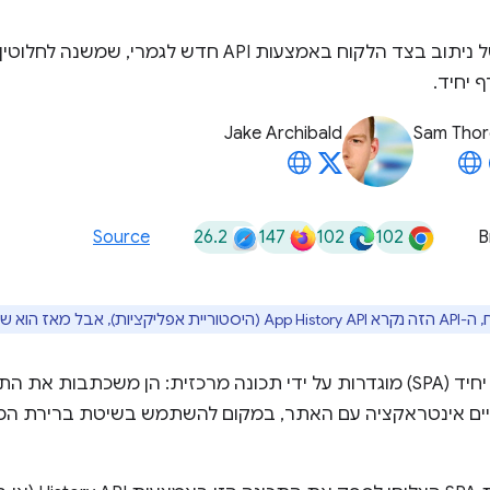
סטנדרטיזציה של ניתוב בצד הלקוח באמצעות API חדש לגמ
 יחיד.
Jake Archibald
Sam Tho
26.2
147
102
102
Source
B
Navigatio (ה-API של הניווט).
אפליקציות בדף יחיד (SPA) מוגדרות על ידי תכונה מרכזית: הן משכתבות
 אינטראקציה עם האתר, במקום להשתמש בשיטת ברירת המח