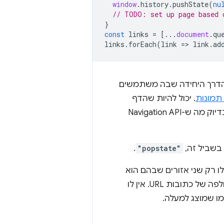
window
.
history
.
pushState
(
nu
// TODO: set up page based 
}
const
links
=
[...
document
.
qu
links
.
forEach
(
link
=
>
link
.
ad
לא הדרך היחידה שבה משתמשים
תמונות
. יכול להיות שהדף
שלכם עוסק בנושאים האלה, אבל יש עוד הרבה אפשרויות שאפשר לפשט – וזה בדיוק מה ש-Navigation API
 בשביל זה,
"popstate"
.
ו רק שני אזורים שבהם הוא
פועל: תגובה אם המשתמש לוחץ על 'הקודם' או על 'הבא' בדפדפן, וכן שליחה והחלפה של כתובות URL. אין לו
מו שמוצג למעלה.