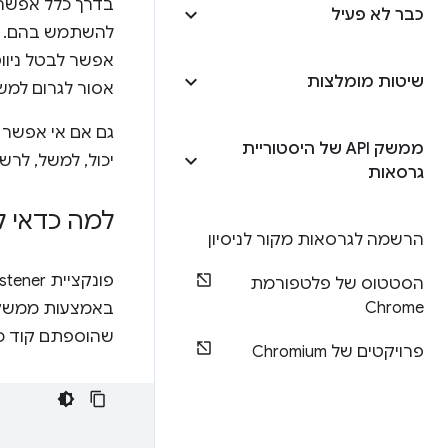
בדרך כלל אפשר
כבר לא פעיל
להשתמש בהם. א
אפשר לבטל ניו
שיטות מומלצות
אסור לגרום למש
גם אם אי אפשר ל
ממשק API של היסטוריית
יכול, למשל, לרשום אירוע ב-Analytics כדי
גרסאות
למה כדאי ל
הרשמה לגרסאות מקור לניסיון
פונקציית event listener מרכזת את הטיפול בשינויים בכתובות URL בתוך SPA.
הסטטוס של פלטפורמת
Chrome
שהוספתם קוד כמ
פרויקטים של Chromium