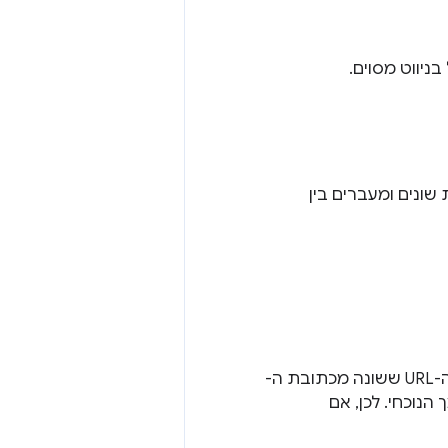
ניווט מסוים.
קורות שונים ומעברים בין
הערך הוא True אם הניווט הוא באותו מסמך, וה-hash הוא החלק היחיד בכתובת ה-URL ששונה מכתובת ה-