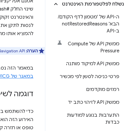
נשלח לפלטפורמת האינטרנט
שינוי החלק #hash של האתר), אבל מדובר ב-
ה-API של 'מטמון לדף הקודם
/
הבא' not
Reasons
Restored
לנסות לתקן את הבעיות ב- API
ב-API
להמציא אותו מח
ממשק API של Compute
Pressure
הערה:
Navigation API הושק ב-Chrome 102.
ממשק API למיקוד מותנה
במאמר הזה נסביר על Navigation API ברמה גבוהה. כדי לקרוא את ה
במאגר של WICG
פרטי כניסה לסשן לפי מכשיר
רמזים מוקדמים
דוגמה לשי
ממשק API לזיהוי כתב יד
כדי להשתמש ב-Navigation API, מתחילים בהוספת מאז
התערבות בנוגע למודעות
האירוע הזה הוא
כבדות
טופס או חזרה קד