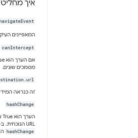
איך מחליטים
navigateEvent
המאפיינים העיקר
canIntercept
מסמכים שונים.
stination.url
זה כנראה המידע
hashChange
URL הנוכחית. ב-SPA מודרניים, הגיבוב צריך לשמש לקישור לחלקים שונים במסמך הנוכחי. לכן, אם
hashChange
הוא true, כנראה שלא צרי