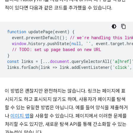
적이 있다면 다음과 같은 코드를 추가했을 수 있습니다.
function
updatePage
(
event
)
{
event
.
preventDefault
();
// we're handling this lin
window
.
history
.
pushState
(
null
,
''
,
event
.
target
.
hr
// TODO: set up page based on new URL
}
const
links
=
[...
document
.
querySelectorAll
(
'a[href]
links
.
forEach
(
link
=
>
link
.
addEventListener
(
'click'
,
이 방법은 괜찮지만 완전하지는 않습니다. 링크는 페이지에 표
시되기도 하고 표시되지 않기도 하며, 사용자가 페이지를 탐색
할 수 있는 유일한 방법은 아닙니다. 예를 들어 양식을 제출하거
나
이미지 맵
을 사용할 수 있습니다. 페이지에서 이러한 문제를
처리할 수도 있지만, 새로운 탐색 API를 통해 간소화할 수 있는
가능성이 많습니다.