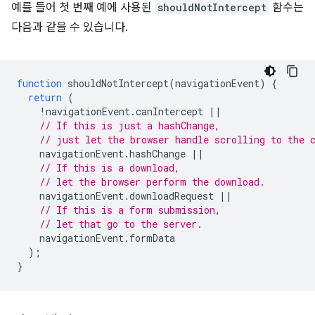
예를 들어 첫 번째 예에 사용된
shouldNotIntercept
함수는
다음과 같을 수 있습니다.
function
shouldNotIntercept
(
navigationEvent
)
{
return
(
!
navigationEvent
.
canIntercept
||
// If this is just a hashChange,
// just let the browser handle scrolling to the 
navigationEvent
.
hashChange
||
// If this is a download,
// let the browser perform the download.
navigationEvent
.
downloadRequest
||
// If this is a form submission,
// let that go to the server.
navigationEvent
.
formData
);
}