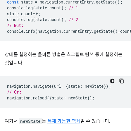
const
state
=
navigation
.
currentEntry
.
getState
();
console
.
log
(
state
.
count
);
// 1
state
.
count
++
;
console
.
log
(
state
.
count
);
// 2
// But:
console
.
info
(
navigation
.
currentEntry
.
getState
().
coun
상태를 설정하는 올바른 방법은 스크립트 탐색 중에 설정하는
것입니다.
navigation
.
navigate
(
url
,
{
state
:
newState
});
// Or:
navigation
.
reload
({
state
:
newState
});
여기서
newState
는
복제 가능한 객체
일 수 있습니다.