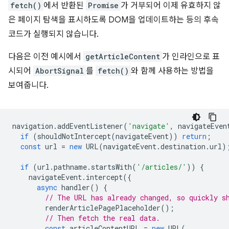
fetch()
에서 반환된
Promise
가 거부되어 이제 유효하지 않
은 페이지 탐색을 표시하도록 DOM을 업데이트하는 등의 후속
코드가 실행되지 않습니다.
다음은 이전 예시에서
getArticleContent
가 인라인으로 표
시되어
AbortSignal
를
fetch()
와 함께 사용하는 방법을
보여줍니다.
navigation
.
addEventListener
(
'navigate'
,
navigateEven
if
(
shouldNotIntercept
(
navigateEvent
))
return
;
const
url
=
new
URL
(
navigateEvent
.
destination
.
url
)
if
(
url
.
pathname
.
startsWith
(
'/articles/'
))
{
navigateEvent
.
intercept
({
async
handler
()
{
// The URL has already changed, so quickly s
renderArticlePagePlaceholder
();
// Then fetch the real data.
const
articleContentURL
=
new
URL
(