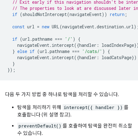
// Exit early if this navigation shouldn't be inte
// The properties to look at are discussed later i
if
(
shouldNotIntercept
(
navigateEvent
))
return
;
const
url
=
new
URL
(
navigateEvent
.
destination
.
url
)
if
(
url
.
pathname
===
'/'
)
{
navigateEvent
.
intercept
({
handler
:
loadIndexPage
}
}
else
if
(
url
.
pathname
===
'/cats/'
)
{
navigateEvent
.
intercept
({
handler
:
loadCatsPage
})
}
});
다음 두 가지 방법 중 하나로 탐색을 처리할 수 있습니다.
탐색을 처리하기 위해
intercept({ handler })
를
호출합니다 (위 설명 참고).
preventDefault()
를 호출하여 탐색을 완전히 취소할
수 있습니다.