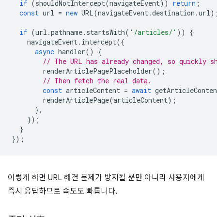
if
(
shouldNotIntercept
(
navigateEvent
))
return
;
const
url
=
new
URL
(
navigateEvent
.
destination
.
url
)
if
(
url
.
pathname
.
startsWith
(
'/articles/'
))
{
navigateEvent
.
intercept
({
async
handler
()
{
// The URL has already changed, so quickly s
renderArticlePagePlaceholder
();
// Then fetch the real data.
const
articleContent
=
await
getArticleConten
renderArticlePage
(
articleContent
);
},
});
}
});
이렇게 하면 URL 해결 문제가 방지될 뿐만 아니라 사용자에게
즉시 응답하므로 속도도 빠릅니다.