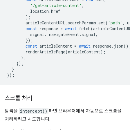
'/get-article-content'
,
location
.
href
);
articleContentURL
.
searchParams
.
set
(
'path'
,
u
const
response
=
await
fetch
(
articleContentU
signal
:
navigateEvent
.
signal
,
});
const
articleContent
=
await
response
.
json
()
renderArticlePage
(
articleContent
);
},
});
}
});
스크롤 처리
탐색을
intercept()
하면 브라우저에서 자동으로 스크롤을
처리하려고 시도합니다.