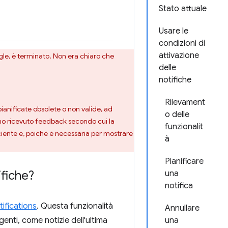
Stato attuale
Usare le
condizioni di
attivazione
le, è terminato. Non era chiaro che
delle
notifiche
Rilevament
anificate obsolete o non valide, ad
o delle
amo ricevuto feedback secondo cui la
funzionalit
ciente e, poiché è necessaria per mostrare
à
Pianificare
ifiche?
una
notifica
ifications
. Questa funzionalità
Annullare
genti, come notizie dell'ultima
una