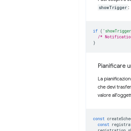
showTrigger
:
if
(
'showTrigge
/* Notificatio
}
Pianificare u
La pianificazion
che devi trasfe
valore all'ogget
const
createSche
const
registra
registration
.
s