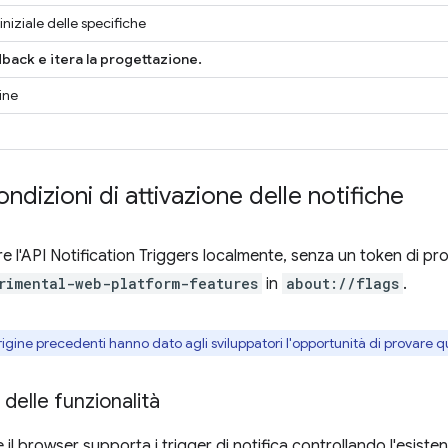
iniziale delle specifiche
back e itera la progettazione.
gine
ndizioni di attivazione delle notifiche
 l'API Notification Triggers localmente, senza un token di prova 
rimental-web-platform-features
in
about://flags
.
rigine precedenti hanno dato agli sviluppatori l'opportunità di provare q
delle funzionalità
 il browser supporta i trigger di notifica controllando l'esiste