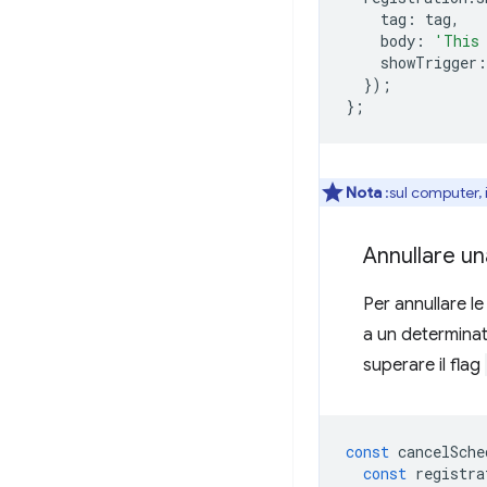
tag
:
tag
,
body
:
'This 
showTrigger
:
});
};
Nota
:sul computer, 
Annullare una
Per annullare le
a un determina
superare il flag
const
cancelSche
const
registra