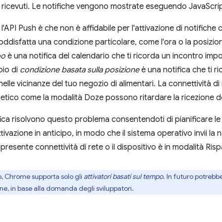
ricevuti. Le notifiche vengono mostrate eseguendo JavaScript 
l'API Push è che non è affidabile per l'attivazione di notifiche
ddisfatta una condizione particolare, come l'ora o la posizi
po
è una notifica del calendario che ti ricorda un incontro impo
pio di
condizione basata sulla posizione
è una notifica che ti ri
nelle vicinanze del tuo negozio di alimentari. La connettività di 
etico come la modalità Doze possono ritardare la ricezione de
ifica risolvono questo problema consentendoti di pianificare le 
tivazione in anticipo, in modo che il sistema operativo invii la
resente connettività di rete o il dispositivo è in modalità Ris
o, Chrome supporta solo gli
attivatori basati sul tempo
. In futuro potrebb
ione, in base alla domanda degli sviluppatori.