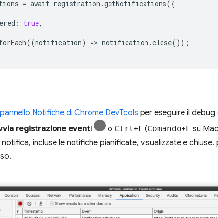
tions
=
await
registration
.
getNotifications
({
ered
:
true
,
forEach
((
notification
)
=
>
notification
.
close
());
pannello Notifiche di Chrome DevTools
per eseguire il debug de
vvia registrazione eventi
o
Ctrl
+
E
(
Comando
+
E
su Mac)
di notifica, incluse le notifiche pianificate, visualizzate e chius
uso.