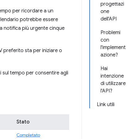
progettazi
 tempo per ricordare a un
one
dell'API
calendario potrebbe essere
ra notifica più urgente cinque
Problemi
con
l'implement
 preferito sta per iniziare o
azione?
Hai
ti sul tempo per consentire agli
intenzione
di utilizzare
l'API?
Link utili
Stato
Completato