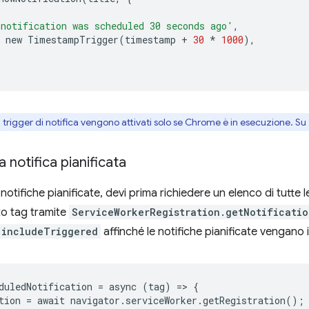
notification was scheduled 30 seconds ago'
,
new
TimestampTrigger
(
timestamp
+
30
*
1000
),
i trigger di notifica vengono attivati solo se Chrome è in esecuzione. 
 notifica pianificata
 notifiche pianificate, devi prima richiedere un elenco di tutte
to tag tramite
ServiceWorkerRegistration.getNotificatio
includeTriggered
affinché le notifiche pianificate vengano i
duledNotification
=
async
(
tag
)
=
>
{
tion
=
await
navigator
.
serviceWorker
.
getRegistration
();