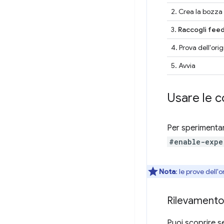
2. Crea la bozza 
3.
Raccogli feed
4. Prova dell'ori
5. Avvia
Usare le co
Per sperimentare
#enable-expe
Nota
:
le prove dell'o
Rilevamento 
Puoi scoprire se