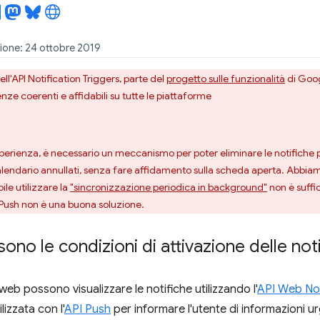
zione: 24 ottobre 2019
dell'API Notification Triggers, parte del
progetto sulle funzionalità
di Goog
nze coerenti e affidabili su tutte le piattaforme
erienza, è necessario un meccanismo per poter eliminare le notifiche pi
alendario annullati, senza fare affidamento sulla scheda aperta. Abbi
le utilizzare la
"sincronizzazione periodica in background"
non è suffi
I Push non è una buona soluzione.
ono le condizioni di attivazione delle not
 web possono visualizzare le notifiche utilizzando l'
API Web Not
lizzata con l'
API Push
per informare l'utente di informazioni ur