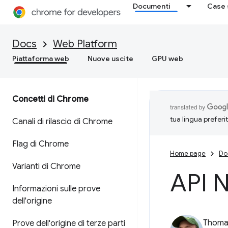
Documenti
Case 
Docs
Web Platform
Piattaforma web
Nuove uscite
GPU web
Concetti di Chrome
tua lingua preferi
Canali di rilascio di Chrome
Flag di Chrome
Home page
Do
Varianti di Chrome
API N
Informazioni sulle prove
dell'origine
Thomas
Prove dell'origine di terze parti