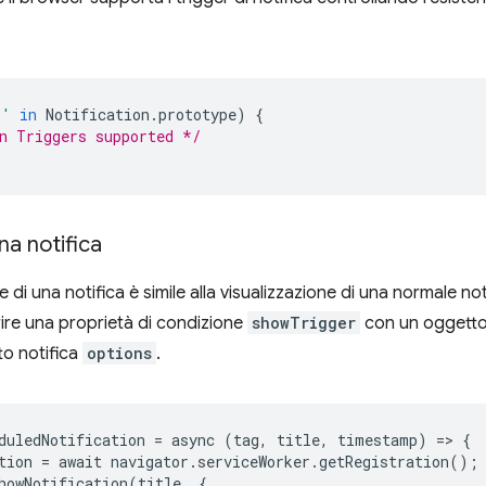
r'
in
Notification
.
prototype
)
{
n Triggers supported */
na notifica
e di una notifica è simile alla visualizzazione di una normale not
rire una proprietà di condizione
showTrigger
con un oggett
to notifica
options
.
duledNotification
=
async
(
tag
,
title
,
timestamp
)
=
>
{
tion
=
await
navigator
.
serviceWorker
.
getRegistration
();
howNotification
(
title
,
{