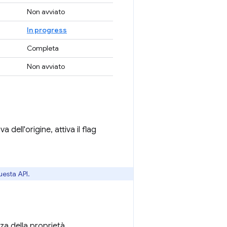
Non avviato
In progress
Completa
Non avviato
dell'origine, attiva il flag
uesta API.
nza della proprietà