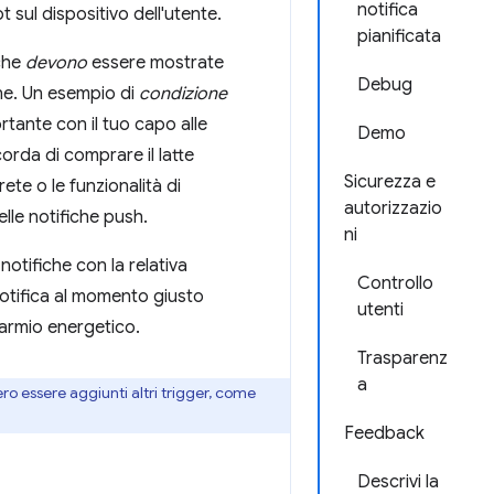
notifica
sul dispositivo dell'utente.
pianificata
 che
devono
essere mostrate
Debug
one. Un esempio di
condizione
rtante con il tuo capo alle
Demo
corda di comprare il latte
Sicurezza e
rete o le funzionalità di
autorizzazio
lle notifiche push.
ni
notifiche con la relativa
Controllo
 notifica al momento giusto
utenti
parmio energetico.
Trasparenz
a
ero essere aggiunti altri trigger, come
Feedback
Descrivi la