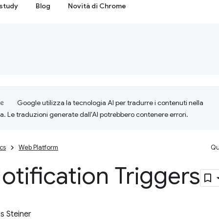
study
Blog
Novità di Chrome
Google utilizza la tecnologia AI per tradurre i contenuti nella
ta. Le traduzioni generate dall'AI potrebbero contenere errori.
cs
Web Platform
Qu
otification Triggers
 Steiner