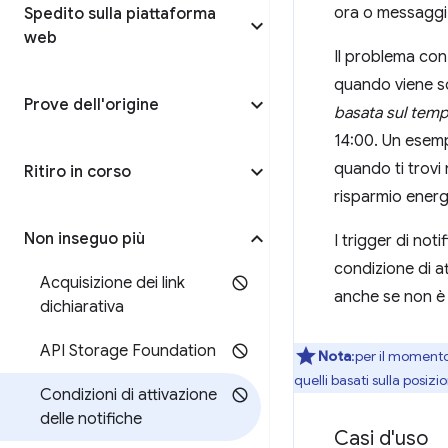
ora o messaggi 
Spedito sulla piattaforma
web
Il problema con 
quando viene so
Prove dell'origine
basata sul tem
14:00. Un esem
quando ti trovi 
Ritiro in corso
risparmio energ
Non inseguo più
I trigger di not
condizione di at
Acquisizione dei link
anche se non è p
dichiarativa
API Storage Foundation
Nota
:per il moment
quelli basati sulla posiz
Condizioni di attivazione
delle notifiche
Casi d'uso