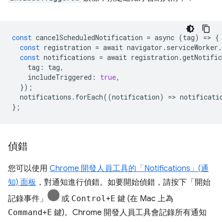
const
cancelScheduledNotification
=
async
(
tag
)
=
>
{
const
registration
=
await
navigator
.
serviceWorker
.
const
notifications
=
await
registration
.
getNotific
tag
:
tag
,
includeTriggered
:
true
,
});
notifications
.
forEach
((
notification
)
=
>
notificati
};
偵錯
您可以使用
Chrome 開發人員工具的「Notifications」(通
知) 面板
，對通知進行偵錯。如要開始偵錯，請按下「開始
記錄事件」
或
Control
+
E
鍵 (在 Mac 上為
Command
+
E
鍵)。Chrome 開發人員工具會記錄所有通知