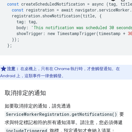
const
createScheduledNotification
=
async
(
tag
,
titl
const
registration
=
await
navigator
.
serviceWorker
.
registration
.
showNotification
(
title
,
{
tag
:
tag
,
body
:
'This notification was scheduled 30 second
showTrigger
:
new
TimestampTrigger
(
timestamp
+
3
});
};
注意：
在桌機上，只有在 Chrome 執行時，才會觸發通知。在
Android 上，這類事件一律會觸發。
取消排定的通知
如要取消排定的通知，請先透過
ServiceWorkerRegistration.getNotifications()
要
求與特定標記相符的所有通知清單。請注意，您必須傳遞
includeTriggered
旗標，預定通知才會納入清單：