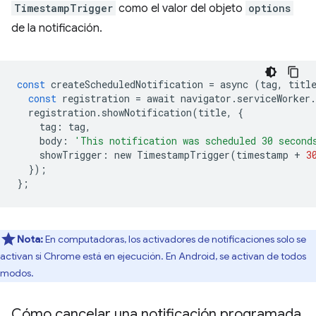
TimestampTrigger
como el valor del objeto
options
de la notificación.
const
createScheduledNotification
=
async
(
tag
,
titl
const
registration
=
await
navigator
.
serviceWorker
.
registration
.
showNotification
(
title
,
{
tag
:
tag
,
body
:
'This notification was scheduled 30 second
showTrigger
:
new
TimestampTrigger
(
timestamp
+
3
});
};
Nota:
En computadoras, los activadores de notificaciones solo se
activan si Chrome está en ejecución. En Android, se activan de todos
modos.
Cómo cancelar una notificación programada