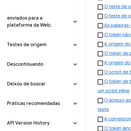
O teste de 
O teste de 
enviados para a
plataforma da Web;
As palavras-
O token não 
A origem do
Testes de origem
O token de p
A origem do 
Descontinuando
O script de 
O token de 
Deixou de buscar
um script inline
O acesso ao
Práticas recomendadas
teste
A correspon
API Version History
O token aind