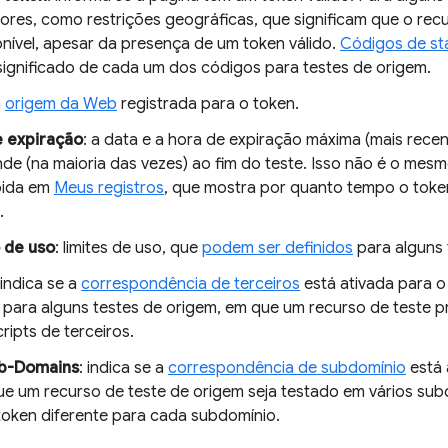
tores, como restrições geográficas, que significam que o rec
onível, apesar da presença de um token válido.
Códigos de st
 significado de cada um dos códigos para testes de origem.
a
origem da Web
registrada para o token.
 expiração
: a data e a hora de expiração máxima (mais recen
de (na maioria das vezes) ao fim do teste. Isso não é o mesm
bida em
Meus registros
, que mostra por quanto tempo o token
.
 de uso
: limites de uso, que
podem ser definidos
para alguns 
 indica se a
correspondência de terceiros
está ativada para o
l para alguns testes de origem, em que um recurso de teste p
cripts de terceiros.
b-Domains
: indica se a
correspondência de subdomínio
está 
ue um recurso de teste de origem seja testado em vários su
 token diferente para cada subdomínio.