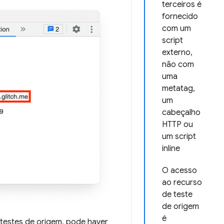
terceiros é
fornecido
com um
script
externo,
não com
uma
metatag,
um
cabeçalho
HTTP ou
um script
inline
O acesso
ao recurso
de teste
de origem
é
s testes de origem, pode haver