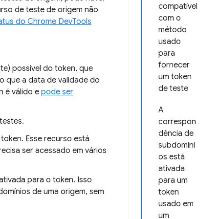
compatível
urso de teste de origem não
com o
atus do Chrome DevTools
método
usado
para
fornecer
te) possível do token, que
um token
o que a data de validade do
de teste
 é válido e
pode ser
A
testes.
correspon
dência de
 token. Esse recurso está
subdomíni
recisa ser acessado em vários
os está
ativada
ativada para o token. Isso
para um
bdomínios de uma origem, sem
token
usado em
um