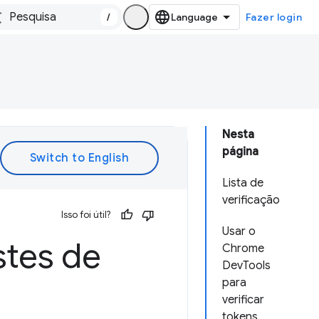
/
Fazer login
Nesta
página
Lista de
verificação
Isso foi útil?
Usar o
stes de
Chrome
DevTools
para
verificar
tokens