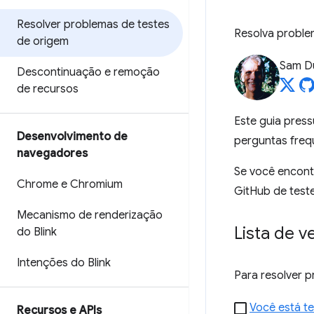
Resolver problemas de testes
Resolva proble
de origem
Sam D
Descontinuação e remoção
de recursos
Este guia pres
Desenvolvimento de
perguntas freq
navegadores
Se você encont
Chrome e Chromium
GitHub de test
Mecanismo de renderização
Lista de v
do Blink
Intenções do Blink
Para resolver p
Você está t
Recursos e APIs