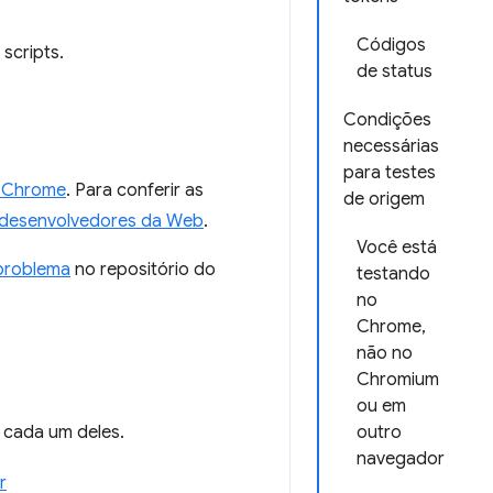
Códigos
scripts.
de status
Condições
necessárias
para testes
o Chrome
. Para conferir as
de origem
a desenvolvedores da Web
.
Você está
problema
no repositório do
testando
no
Chrome,
não no
Chromium
ou em
a cada um deles.
outro
navegador
r