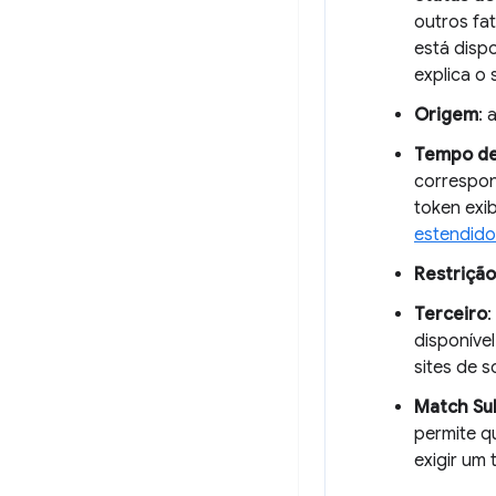
outros fa
está disp
explica o
Origem
: 
Tempo de
correspon
token exi
estendido
Restrição
Terceiro
:
disponíve
sites de s
Match Su
permite q
exigir um