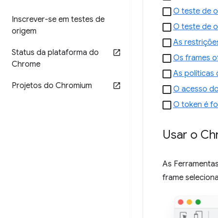
O teste de 
Inscrever-se em testes de
O teste de o
origem
As restriçõ
Status da plataforma do
Os frames o
Chrome
As política
Projetos do Chromium
O acesso do
O token é f
Usar o C
As Ferramentas
frame selecion