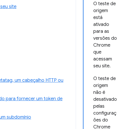
O teste de
seu site
origem
está
ativado
para as
versões do
Chrome
que
acessam
seu site.
O teste de
metatag, um cabeçalho HTTP ou
origem
não é
do para fornecer um token de
desativado
pelas
configuraç
 um subdomínio
ões do
Chrome