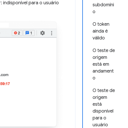
 indisponível para o usuário
subdomíni
o
O token
ainda é
válido
O teste de
origem
está em
andament
o
O teste de
origem
está
disponível
para o
usuário