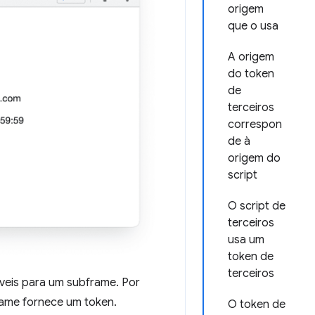
origem
que o usa
A origem
do token
de
terceiros
correspon
de à
origem do
script
O script de
terceiros
usa um
token de
terceiros
íveis para um subframe. Por
frame fornece um token.
O token de