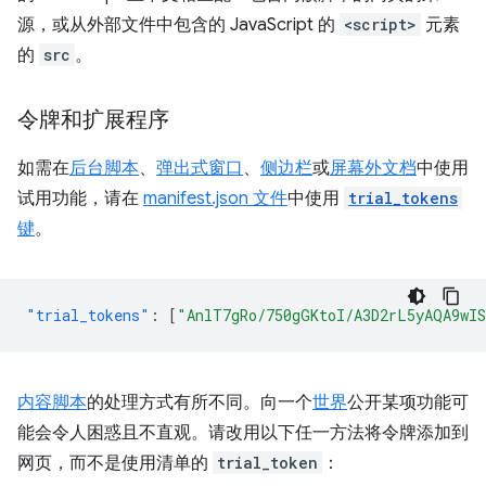
源，或从外部文件中包含的 JavaScript 的
<script>
元素
的
src
。
令牌和扩展程序
如需在
后台脚本
、
弹出式窗口
、
侧边栏
或
屏幕外文档
中使用
试用功能，请在
manifest.json 文件
中使用
trial_tokens
键
。
"trial_tokens"
:
[
"AnlT7gRo/750gGKtoI/A3D2rL5yAQA9wI
内容脚本
的处理方式有所不同。向一个
世界
公开某项功能可
能会令人困惑且不直观。请改用以下任一方法将令牌添加到
网页，而不是使用清单的
trial_token
：