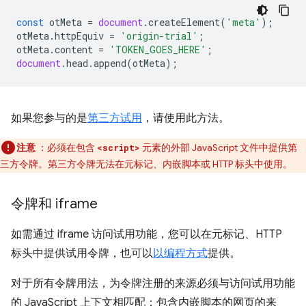
const
otMeta
=
document
.
createElement
(
'meta'
);
otMeta
.
httpEquiv
=
'origin-trial'
;
otMeta
.
content
=
'TOKEN_GOES_HERE'
;
document
.
head
.
append
(
otMeta
);
如果您参与的是
第三方试用
，请使用此方法。
注意
：必须在包含
元素的外部 JavaScript 文件中提供第
<script>
三方令牌。第三方令牌无法在元标记、内嵌脚本或 HTTP 标头中使用。
令牌和 iframe
如需通过 iframe 访问试用功能，您可以在元标记、HTTP
标头中提供试用令牌，也可以
以编程方式
提供。
对于所有令牌用法，为令牌注册的来源必须与访问试用功能
的 JavaScript 上下文相匹配：包含内嵌脚本的网页的来