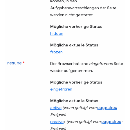
können, in den
Aufgabenwarteschlangen der Seite
werden nicht gestartet.
Mögliche vorherige Status
hidden
Mögliche aktuelle Status:
frozen
resume
*
Der Browser hat eine
eingefrorene
Seite
wieder aufgenommen.
Mögliche vorherige Status
:
eingefroren
Mögliche aktuelle Status
:
pageshow
active
(wenn gefolgt vom
-
Ereignis)
pageshow
passive
>
(wenn gefolgt vom
-
Ereignis)