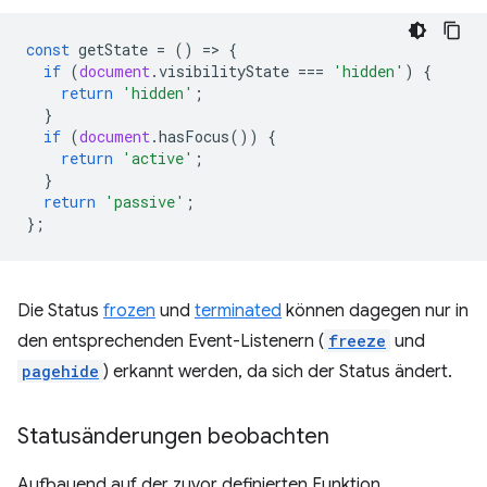
const
getState
=
()
=
>
{
if
(
document
.
visibilityState
===
'hidden'
)
{
return
'hidden'
;
}
if
(
document
.
hasFocus
())
{
return
'active'
;
}
return
'passive'
;
};
Die Status
frozen
und
terminated
können dagegen nur in
den entsprechenden Event-Listenern (
freeze
und
pagehide
) erkannt werden, da sich der Status ändert.
Statusänderungen beobachten
Aufbauend auf der zuvor definierten Funktion