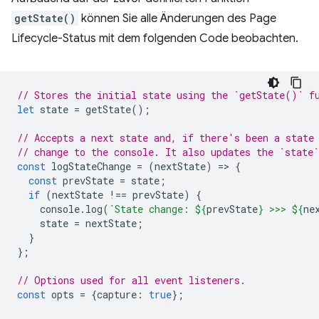
getState()
können Sie alle Änderungen des Page
Lifecycle-Status mit dem folgenden Code beobachten.
// Stores the initial state using the `getState()` f
let
state
=
getState
();
// Accepts a next state and, if there's been a state
// change to the console. It also updates the `state`
const
logStateChange
=
(
nextState
)
=
>
{
const
prevState
=
state
;
if
(
nextState
!==
prevState
)
{
console
.
log
(
`State change: 
${
prevState
}
 >>> 
${
ne
state
=
nextState
;
}
};
// Options used for all event listeners.
const
opts
=
{
capture
:
true
};