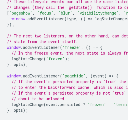
// These lifecycle events can all use the same liste
// changes (they call the `getState()` function to d
[
'pageshow'
,
'focus'
,
'blur'
,
'visibilitychange'
,
'
window
.
addEventListener
(
type
,
()
=
>
logStateChange
});
// The next two listeners, on the other hand, can de
// state from the event itself.
window
.
addEventListener
(
'freeze'
,
()
=
>
{
// In the freeze event, the next state is always fr
logStateChange
(
'frozen'
);
},
opts
);
window
.
addEventListener
(
'pagehide'
,
(
event
)
=
>
{
// If the event's persisted property is `true` the
// to enter the back/forward cache, which is also i
// If the event's persisted property is not `true`
// about to be unloaded.
logStateChange
(
event
.
persisted
?
'frozen'
:
'termi
},
opts
);