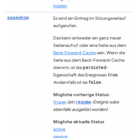
hidden
pageshow
Es wird ein Eintrag im Sitzungsverlauf
aufgerufen.
Das kann entweder ein ganz neuer
Seitenaufruf oder eine Seite aus dem
Back-Forward-Cache
sein. Wenn die
Seite aus dem Back-Forward-Cache
persisted
stammt, ist die
-
true
Eigenschaft des Ereignisses
.
false
Andernfalls ist sie
.
Mögliche vorherige Status
:
resume
frozen
(ein
-Ereignis wäre
ebenfalls ausgelöst worden)
Mögliche aktuelle Status
active
passive