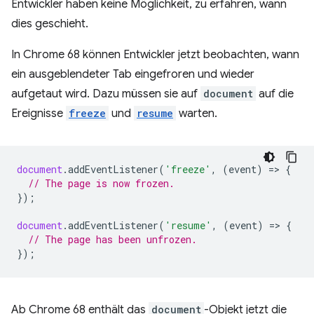
Entwickler haben keine Möglichkeit, zu erfahren, wann
dies geschieht.
In Chrome 68 können Entwickler jetzt beobachten, wann
ein ausgeblendeter Tab eingefroren und wieder
aufgetaut wird. Dazu müssen sie auf
document
auf die
Ereignisse
freeze
und
resume
warten.
document
.
addEventListener
(
'freeze'
,
(
event
)
=
>
{
// The page is now frozen.
});
document
.
addEventListener
(
'resume'
,
(
event
)
=
>
{
// The page has been unfrozen.
});
Ab Chrome 68 enthält das
document
-Objekt jetzt die