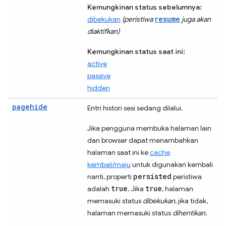
Kemungkinan status sebelumnya:
resume
dibekukan
(peristiwa
juga akan
diaktifkan)
Kemungkinan status saat ini:
active
passive
hidden
pagehide
Entri histori sesi sedang dilalui.
Jika pengguna membuka halaman lain
dan browser dapat menambahkan
halaman saat ini ke
cache
kembali/maju
untuk digunakan kembali
persisted
nanti, properti
peristiwa
true
true
adalah
. Jika
, halaman
memasuki status
dibekukan
, jika tidak,
halaman memasuki status
dihentikan
.