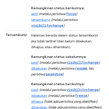
Kemungkinan status berikutnya:
focus
aktif
(melalui peristiwa
)
tersembunyi
(melalui peristiwa
visibilitychange
)
Tersembunyi
Halaman berada dalam status
tersembunyi
jika tidak terlihat (dan belum dibekukan,
dihapus, atau dihentikan).
Kemungkinan status sebelumnya:
visibilitychange
pasif
(melalui peristiwa
)
resume
dibekukan
(melalui peristiwa
, lalu
pageshow
peristiwa
)
Kemungkinan status berikutnya:
visibilitychange
pasif
(melalui peristiwa
)
freeze
dibekukan
(melalui peristiwa
)
dihapus
(tidak ada peristiwa yang diaktifkan)
dihentikan
(tidak ada peristiwa yang diaktifkan)