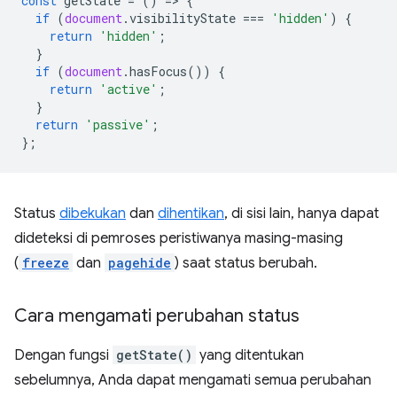
const
getState
=
()
=
>
{
if
(
document
.
visibilityState
===
'hidden'
)
{
return
'hidden'
;
}
if
(
document
.
hasFocus
())
{
return
'active'
;
}
return
'passive'
;
};
Status
dibekukan
dan
dihentikan
, di sisi lain, hanya dapat
dideteksi di pemroses peristiwanya masing-masing
(
freeze
dan
pagehide
) saat status berubah.
Cara mengamati perubahan status
Dengan fungsi
getState()
yang ditentukan
sebelumnya, Anda dapat mengamati semua perubahan