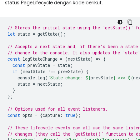
status PageLifecycle dengan kode berikut.
// Stores the initial state using the `getState()` f
let
state
=
getState
();
// Accepts a next state and, if there's been a state
// change to the console. It also updates the `state`
const
logStateChange
=
(
nextState
)
=
>
{
const
prevState
=
state
;
if
(
nextState
!==
prevState
)
{
console
.
log
(
`State change: 
${
prevState
}
 >>> 
${
ne
state
=
nextState
;
}
};
// Options used for all event listeners.
const
opts
=
{
capture
:
true
};
// These lifecycle events can all use the same liste
// changes (they call the `getState()` function to d