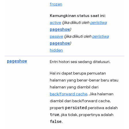
frozen
Kemungkinan status saat ini:
active
(jika diikuti oleh
peristiwa
pageshow
)
passive
(jika diikuti oleh
peristiwa
pageshow
)
hidden
pageshow
Entri histori sesi sedang ditelusuri.
Hal ini dapat berupa pemuatan
halaman yang benar-benar baru atau
halaman yang diambil dari
back/forward cache
. Jika halaman
diambil dari back/forward cache,
persisted
properti
peristiwa adalah
true
, jika tidak, propertinya adalah
false
.