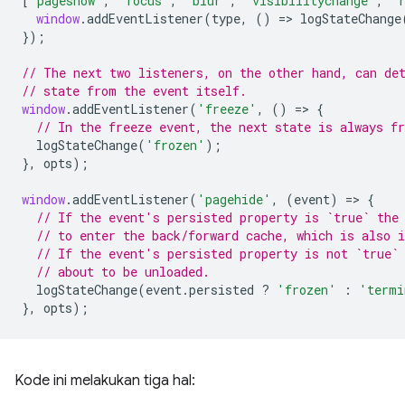
[
'pageshow'
,
'focus'
,
'blur'
,
'visibilitychange'
,
'
window
.
addEventListener
(
type
,
()
=
>
logStateChange
});
// The next two listeners, on the other hand, can de
// state from the event itself.
window
.
addEventListener
(
'freeze'
,
()
=
>
{
// In the freeze event, the next state is always fr
logStateChange
(
'frozen'
);
},
opts
);
window
.
addEventListener
(
'pagehide'
,
(
event
)
=
>
{
// If the event's persisted property is `true` the
// to enter the back/forward cache, which is also i
// If the event's persisted property is not `true`
// about to be unloaded.
logStateChange
(
event
.
persisted
?
'frozen'
:
'termi
},
opts
);
Kode ini melakukan tiga hal: