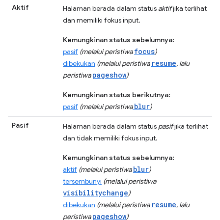
Aktif
Halaman berada dalam status
aktif
jika terlihat
dan memiliki fokus input.
Kemungkinan status sebelumnya:
focus
pasif
(melalui peristiwa
)
resume
dibekukan
(melalui peristiwa
, lalu
pageshow
peristiwa
)
Kemungkinan status berikutnya:
blur
pasif
(melalui peristiwa
)
Pasif
Halaman berada dalam status
pasif
jika terlihat
dan tidak memiliki fokus input.
Kemungkinan status sebelumnya:
blur
aktif
(melalui peristiwa
)
tersembunyi
(melalui peristiwa
visibilitychange
)
resume
dibekukan
(melalui peristiwa
, lalu
pageshow
peristiwa
)